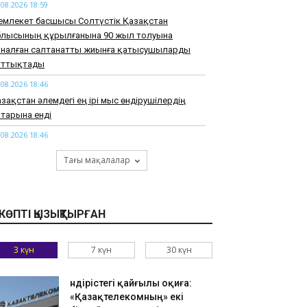
.08.2026 18:59
емлекет басшысы Солтүстік Қазақстан
блысының құрылғанына 90 жыл толуына
рналған салтанатты жиынға қатысушыларды
ұттықтады
.08.2026 18:46
зақстан әлемдегі ең ірі мыс өндірушілердің
тарына енді
.08.2026 18:46
арқұм Нұрай Серікбайдың туыстары
Тағы мақалалар
йыпталушыдан 10 миллиард теңге моральдық
емақы талап етті
.08.2026 18:33
КӨПТІ ҚЫЗЫҚТЫРҒАН
узАРТ» тобының әншісі Кенжебек Жанәбілов
нсақтау бөліміне түсті
3 күн
7 күн
30 күн
.08.2026 18:20
тайдан 2,7 млрд теңгенің тауарын заңсыз
елгендер әшкереленді
Өндірістегі қайғылы оқиға:
«Қазақтелекомның» екі
.08.2026 18:07