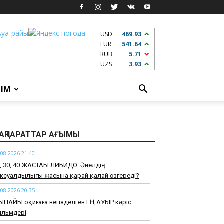
USD
469.93
EUR
541.64
RUB
5.71
UZS
3.93
ЛІМ
АҚПАРАТТАР АҒЫМЫ
.08.2026 21:40
0, 30, 40 ЖАСТАҒЫ ЛИБИДО: Әйелдің
ксуалдылығы жасына қарай қалай өзгереді?
.08.2026 20:35
ЫНАЙЫ оқиғаға негізделген ЕҢ АУЫР кәріс
ильмдері