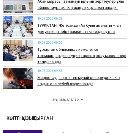
Абай мұрасы: заманауи ғылыми зерттеулер ұлы
ойшыл мұрасының жаңа қырларын ашады
10.08.2026 09:58
ТҮРКІСТАН: Жетісайда «Аға буын аманаты – ел
дамуының темірқазығы» атты кездесу өтті
10.08.2026 09:55
Түркістан облысында кәмелетке
толмағандардың құқықтарын қорғау мәселелері
талқыланды
10.08.2026 09:51
Маңғыстауда өртенген мұнай резервуарының
алдын ала себебі жарияланды
Тағы мақалалар
КӨПТІ ҚЫЗЫҚТЫРҒАН