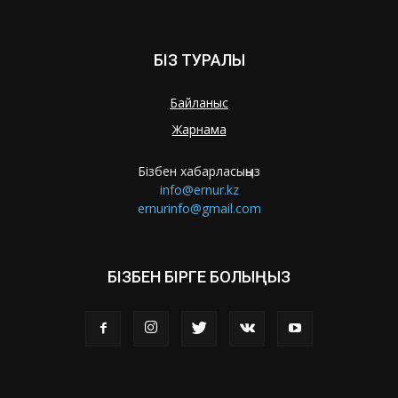
БІЗ ТУРАЛЫ
Байланыс
Жарнама
Бізбен хабарласыңыз
info@ernur.kz
ernurinfo@gmail.com
БІЗБЕН БІРГЕ БОЛЫҢЫЗ