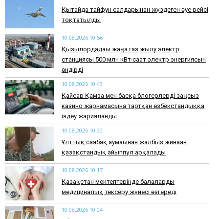
Қытайда тайфун салдарынан жүздеген әуе рейсі
тоқтатылды
10.08.2026 10:56
Қызылордадағы жаңа газ жылу электр
станциясы 500 млн кВт·сағат электр энергиясын
өндірді
10.08.2026 10:43
Қайсар Қамза мен басқа блогерлерді заңсыз
казино жарнамасына тартқан өзбекстандыққа
іздеу жарияланды
10.08.2026 10:30
Ұлттық саябақ аумағынан жалбыз жинаған
қазақстандық айыппұл арқалады
10.08.2026 10:17
Қазақстан мектептерінде балаларды
медициналық тексеру жүйесі өзгереді
10.08.2026 10:04