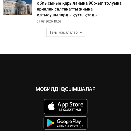
облысының құрылғанына 90 жыл толуына
арналған салтанатты жиынға
қатысушыларды құттықтады
07.08.2026 18:59
Тағы мақалалар
МОБИЛДІ ҚОСЫМШАЛАР