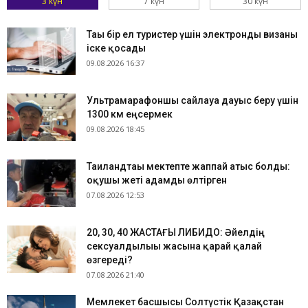
3 күн
7 күн
30 күн
Тағы бір ел туристер үшін электронды визаны
іске қосады
09.08.2026 16:37
Ультрамарафоншы сайлауға дауыс беру үшін
1300 км еңсермек
09.08.2026 18:45
Таиландтағы мектепте жаппай атыс болды:
оқушы жеті адамды өлтірген
07.08.2026 12:53
​20, 30, 40 ЖАСТАҒЫ ЛИБИДО: Әйелдің
сексуалдылығы жасына қарай қалай
өзгереді?
07.08.2026 21:40
Мемлекет басшысы Солтүстік Қазақстан