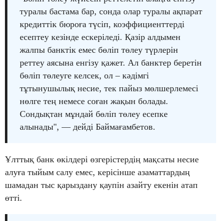
туралы бастама бар, сонда олар туралы ақпарат
кредиттік бюроға түсіп, коэффициенттерді
есептеу кезінде ескеріледі. Қазір алдымен
жалпы банктік емес бөліп төлеу түрлерін
реттеу аясына енгізу қажет. Ал банктер беретін
бөліп төлеуге келсек, ол – кәдімгі
тұтынушылық несие, тек пайыз мөлшерлемесі
нөлге тең немесе соған жақын болады.
Сондықтан мұндай бөліп төлеу есепке
алынады", — дейді Баймағамбетов.
Ұлттық банк өкілдері өзгерістердің мақсаты несие
алуға тыйым салу емес, керісінше азаматтардың
шамадан тыс қарыздану қаупін азайту екенін атап
өтті.