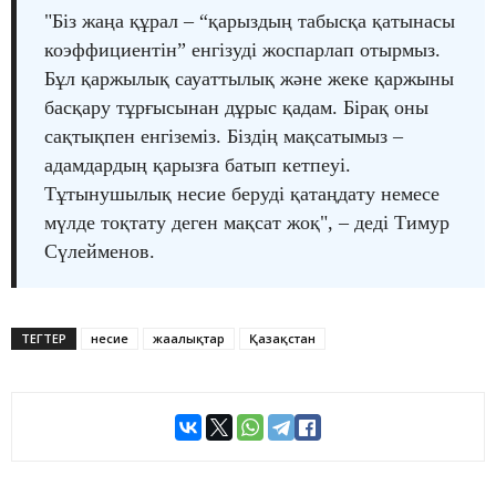
"Біз жаңа құрал – “қарыздың табысқа қатынасы
коэффициентін” енгізуді жоспарлап отырмыз.
Бұл қаржылық сауаттылық және жеке қаржыны
басқару тұрғысынан дұрыс қадам. Бірақ оны
сақтықпен енгіземіз. Біздің мақсатымыз –
адамдардың қарызға батып кетпеуі.
Тұтынушылық несие беруді қатаңдату немесе
мүлде тоқтату деген мақсат жоқ", – деді Тимур
Сүлейменов.
ТЕГТЕР
несие
жаңалықтар
Қазақстан