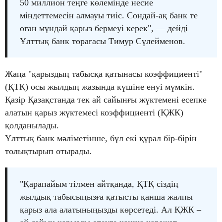
50 миллион теңге көлемінде несие
міндеттемесін алмауы тиіс. Сондай-ақ банк те
оған мұндай қарыз бермеуі керек", — дейді
Ұлттық банк төрағасы Тимур Сүлейменов.
Жаңа "қарыздың табысқа қатынасы коэффициенті"
(ҚТҚ) осы жылдың жазында күшіне енуі мүмкін.
Қазір Қазақстанда тек ай сайынғы жүктемені есепке
алатын қарыз жүктемесі коэффициенті (ҚЖК)
қолданылады.
Ұлттық банк мәліметінше, бұл екі құрал бір-бірін
толықтырып отырады.
"Қарапайым тілмен айтқанда, ҚТҚ сіздің
жылдық табысыңызға қатысты қанша жалпы
қарыз ала алатыныңызды көрсетеді. Ал ҚЖК –