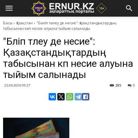
Басы
Қазақстан
"Бөліп төлеу де несие": Қазақстандықтардың
табысынан көп несие алуына тыйым салынады
"Бөліп төлеу де несие":
Қазақстандықтардың
табысынан көп несие алуына
тыйым салынады
25.04.2026 09:27
285
0