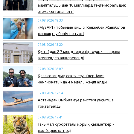
айыпталушыдан 10 миллиард теңге моральдық
өтемақы талап етті
07.08.2026 18:33
«МузАРТ» тобының әншісі Кенжебек Жанәбілов
жансақтау бөліміне түсті
07.08.2026 18:20
Қытайдан 2,7 млрд теңгенің тауарын заңсыз
әкелгендер әшкереленді
07.08.2026 18:07
Қазақстандық ескек есушілер Азия
чемпионатында 4 медаль жеңіп алды
07.08.2026 17:54
Астанадан Омбыға әуе рейстері уақытша
тоқтатылды
07.08.2026 17:41
​Танымал курорттағы қорық қызметкерін
жолбарыс өлтірді