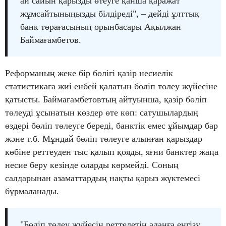
ай сайын қарызды өтеуге қанша қаражат
жұмсайтыныңызды білдіреді", – дейді ұлттық
банк төрағасының орынбасары Ақылжан
Баймағамбетов.
Реформаның жеке бір бөлігі қазір несиелік
статистикаға жиі енбей қалатын бөліп төлеу жүйесіне
қатысты. Баймағамбетовтың айтуынша, қазір бөліп
төлеуді ұсынатын көздер өте көп: сатушылардың
өздері бөліп төлеуге береді, банктік емес ұйымдар бар
және т.б. Мұндай бөліп төлеуге алынған қарыздар
көбіне реттеуден тыс қалып қояды, яғни банктер жаңа
несие беру кезінде оларды көрмейді. Соның
салдарынан азаматтардың нақты қарыз жүктемесі
бұрмаланады.
"Бөліп төлеу жүйесін реттелетін алаңға енгізу