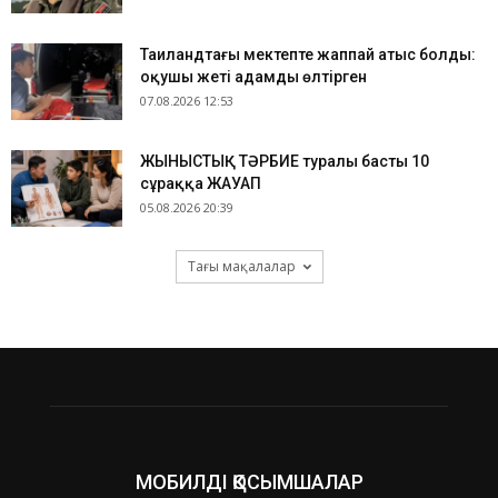
Таиландтағы мектепте жаппай атыс болды:
оқушы жеті адамды өлтірген
07.08.2026 12:53
ЖЫНЫСТЫҚ ТӘРБИЕ туралы басты 10
сұраққа ЖАУАП
05.08.2026 20:39
Тағы мақалалар
МОБИЛДІ ҚОСЫМШАЛАР