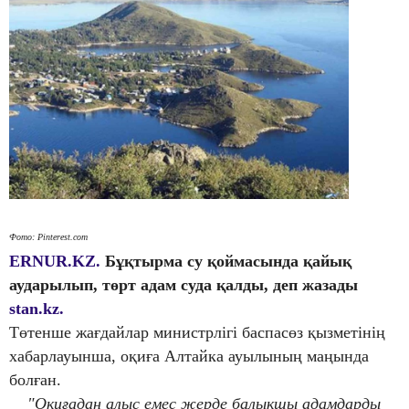
Фото: Pinterest.com
ERNUR.KZ.
Бұқтырма су қоймасында қайық
аударылып, төрт адам суда қалды, деп жазады
stan.kz.
Төтенше жағдайлар министрлігі баспасөз қызметінің
хабарлауынша, оқиға Алтайка ауылының маңында
болған.
"Оқиғадан алыс емес жерде балықшы адамдарды