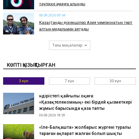
тәулікке қамауға алынды
08.08.2026 09:54
Қазақстандық ескекшілер Азия чемпионатын төрт
алтын медальмен аяқтады
Тағы мақалалар
КӨПТІ ҚЫЗЫҚТЫРҒАН
3 күн
7 күн
30 күн
Өндірістегі қайғылы оқиға:
«Қазақтелекомның» екі бірдей қызметкері
жұмыс барысында қаза тапты
06.08.2026 18:59
«Іле-Балқашта» жолбарыс жүргені туралы
тараған ақпарат жалған болып шықты