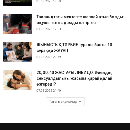
05.08.2026 18:59
Таиландтағы мектепте жаппай атыс болды:
оқушы жеті адамды өлтірген
07.08.2026 12:53
ЖЫНЫСТЫҚ ТӘРБИЕ туралы басты 10
сұраққа ЖАУАП
05.08.2026 20:39
​20, 30, 40 ЖАСТАҒЫ ЛИБИДО: Әйелдің
сексуалдылығы жасына қарай қалай
өзгереді?
07.08.2026 21:40
Тағы мақалалар