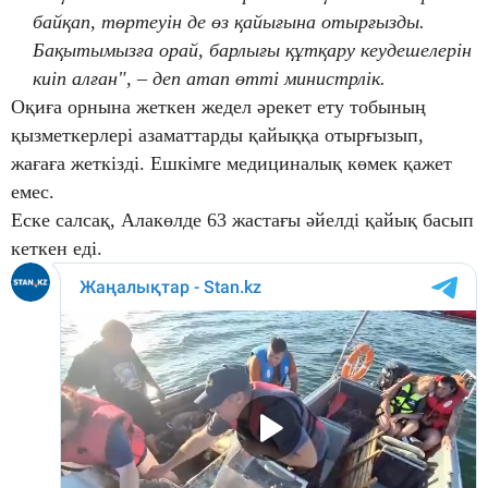
байқап, төртеуін де өз қайығына отырғызды.
Бақытымызға орай, барлығы құтқару кеудешелерін
киіп алған", – деп атап өтті министрлік.
Оқиға орнына жеткен жедел әрекет ету тобының
қызметкерлері азаматтарды қайыққа отырғызып,
жағаға жеткізді. Ешкімге медициналық көмек қажет
емес.
Еске салсақ, Алакөлде 63 жастағы әйелді қайық басып
кеткен еді.