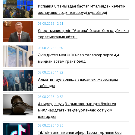
Испания 8 тамыздан бастап Италиядан келетін
жолаушыларды тексеруді күшейтеді
08.08.2026 12:21
Спорт министрлігі “Астана“ баскетбол клубының
таратылғанын айтты
08.08.2026 11:59
Әкімдіктер мен ЖОО-лар талапкерлерге 4,4
мыңнан астам грант бөлді
08.08.2026 11:22
Алматы тауларында адасқан екі жасөспірім
табылды
08.08.2026 10:52
Атырауда су құбырын жаңғыртуға бөлінген
миллиардтаған теңге ұрланған: сот үкім
шығарды
08.08.2026 10:26
TikTok-тағы тікелей эфир: Тараз тұрғыны бес