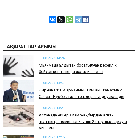
АҚПАРАТТАР АҒЫМЫ
08.08.2026 14:24
Мьянмада құлдықтан босатылған ресейлік
бойжеткен тағы да жоғалып кетті
08.08.2026 13:52
«Бір ғана тізім арманыңызды анықтамасын»:
Саясат Нұрбек талапкерлерге үндеу жасады
08.08.2026 13:28
Астанада екі ер адам жаңбырдан қалған
шалшықта шомылғаны үшін 25 тәулікке қамауға
алынды
08.08.2026 12:55