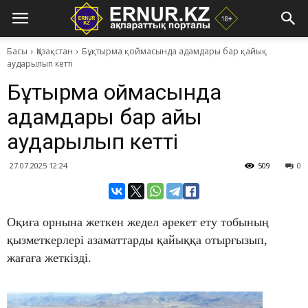
Басы
Қазақстан
Бұқтырма қоймасында адамдары бар қайық
аударылып кетті
Бұқтырма қоймасында
адамдары бар қайық
аударылып кетті
27.07.2025 12:24
509
0
Оқиға орнына жеткен жедел әрекет ету тобының
қызметкерлері азаматтарды қайыққа отырғызып,
жағаға жеткізді.