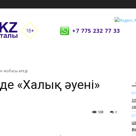
+7 775 232 77 33
ні» жобасы өтеді
рінде «Халық әуені»
07
​2
се
538
0
07
​Ш
ф