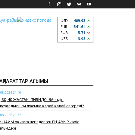
USD
469.93
EUR
541.64
RUB
5.71
UZS
3.93
АҚПАРАТТАР АҒЫМЫ
.08.2026 21:40
0, 30, 40 ЖАСТАҒЫ ЛИБИДО: Әйелдің
ксуалдылығы жасына қарай қалай өзгереді?
.08.2026 20:35
ЫНАЙЫ оқиғаға негізделген ЕҢ АУЫР кәріс
ильмдері