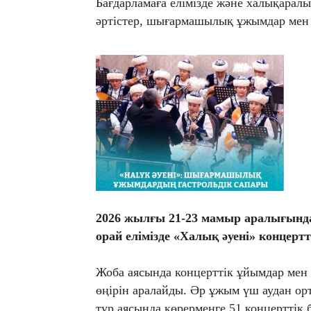
Бағдарламаға елімізде және халықаралы
әртістер, шығармашылық ұжымдар мен
2026 жылғы 21-23 мамыр аралығында
орай елімізде «Халық әуені» концер
Жоба аясында концерттік ұйымдар ме
өңірін аралайды. Әр ұжым үш аудан ор
тур аясында көрерменге 51 концерттік 