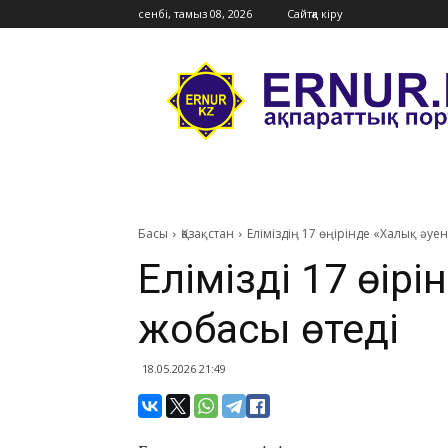
сенбі, тамыз 08, 2026
Сайтқа кіру
Ernur
Press
Басы
Қазақстан
​Еліміздің 17 өңірінде «Халық әуе
​Еліміздің 17 өңі
жобасы өтеді
18.05.2026 21:49