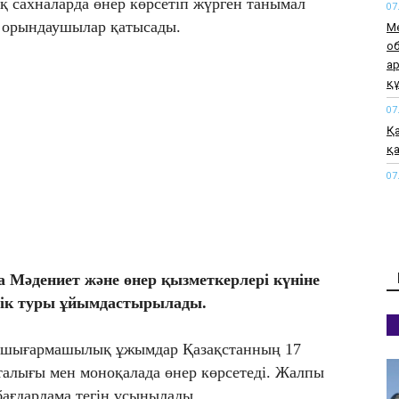
қ сахналарда өнер көрсетіп жүрген танымал
07
 орындаушылар қатысады.
М
о
а
қ
07
Қа
қа
07
М
а
өт
07
 Мәдениет және өнер қызметкерлері күніне
«М
жа
ттік туры ұйымдастырылады.
07
н шығармашылық ұжымдар Қазақстанның 17
Қы
әк
талығы мен моноқалада өнер көрсетеді. Жалпы
07
бағдарлама тегін ұсынылады.