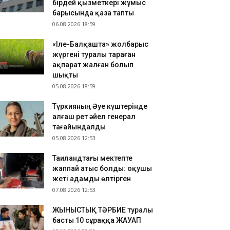
бірдей қызметкері жұмыс
зақстандық ескек есушілер Азия
барысында қаза тапты
мпионатында 4 медаль жеңіп алды
06.08.2026 18:59
.08.2026 17:54
«Іле-Балқашта» жолбарыс
танадан Омбыға әуе рейстері уақытша
жүргені туралы тараған
оқтатылды
ақпарат жалған болып
.08.2026 17:41
шықты
анымал курорттағы қорық қызметкерін
05.08.2026 18:59
лбарыс өлтірді
Түркияның Әуе күштерінде
алғаш рет әйел генерал
тағайындалды
05.08.2026 12:53
Таиландтағы мектепте
жаппай атыс болды: оқушы
жеті адамды өлтірген
07.08.2026 12:53
ЖЫНЫСТЫҚ ТӘРБИЕ туралы
басты 10 сұраққа ЖАУАП