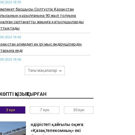
.08.2026 18:59
емлекет басшысы Солтүстік Қазақстан
блысының құрылғанына 90 жыл толуына
рналған салтанатты жиынға қатысушыларды
ұттықтады
.08.2026 18:46
зақстан әлемдегі ең ірі мыс өндірушілердің
тарына енді
.08.2026 18:46
арқұм Нұрай Серікбайдың туыстары
Тағы мақалалар
йыпталушыдан 10 миллиард теңге моральдық
емақы талап етті
.08.2026 18:33
КӨПТІ ҚЫЗЫҚТЫРҒАН
узАРТ» тобының әншісі Кенжебек Жанәбілов
нсақтау бөліміне түсті
3 күн
7 күн
30 күн
.08.2026 18:20
тайдан 2,7 млрд теңгенің тауарын заңсыз
елгендер әшкереленді
Өндірістегі қайғылы оқиға:
«Қазақтелекомның» екі
.08.2026 18:07