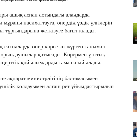
Қа
че
тары ашық аспан астындағы алаңдарда
07
мұраны насихаттауға, өнердің үздік үлгілерін
Ас
ыл тұрғындарына жеткізуге бағытталады.
т
07
қ сахналарда өнер көрсетіп жүрген танымал
​Т
 орындаушылар қатысады. Көрермен ұлттық
жо
онцерттік қойылымдарды тамашалай алады.
не ақпарат министрлігінің бастамасымен
ушілік қолдауымен алғаш рет ұйымдастырылып