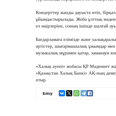
Концерттер жанды дауыста өтіп, бірқа
ұйымдастырылады. Жоба ұлттық мәдени 
ел өңірлеріне, соның ішінде шалғай ау
Бағдарламаға елімізде және халықаралы
әртістер, шығармашылық ұжымдар мен
музыкалық мұрамен қатар, заманауи к
«Халық әуені» жобасы ҚР Мәдениет жә
«Қазақстан Халық Банкі» АҚ-ның деме
отыр.
Бөлісу