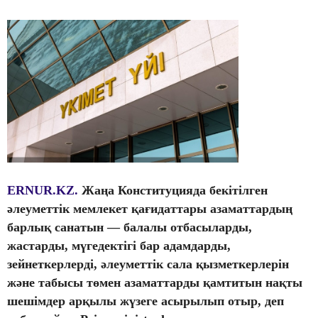
ERNUR.KZ.
Жаңа Конституцияда бекітілген
әлеуметтік мемлекет қағидаттары азаматтардың
барлық санатын — балалы отбасыларды,
жастарды, мүгедектігі бар адамдарды,
зейнеткерлерді, әлеуметтік сала қызметкерлерін
және табысы төмен азаматтарды қамтитын нақты
шешімдер арқылы жүзеге асырылып отыр, деп