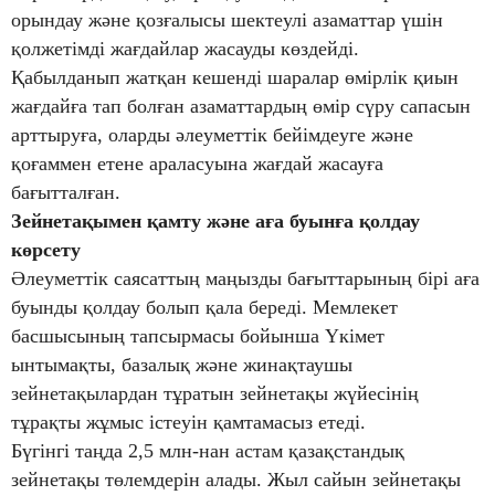
орындау және қозғалысы шектеулі азаматтар үшін
қолжетімді жағдайлар жасауды көздейді.
Қабылданып жатқан кешенді шаралар өмірлік қиын
жағдайға тап болған азаматтардың өмір сүру сапасын
арттыруға, оларды әлеуметтік бейімдеуге және
қоғаммен етене араласуына жағдай жасауға
бағытталған.
Зейнетақымен қамту және аға буынға қолдау
көрсету
Әлеуметтік саясаттың маңызды бағыттарының бірі аға
буынды қолдау болып қала береді. Мемлекет
басшысының тапсырмасы бойынша Үкімет
ынтымақты, базалық және жинақтаушы
зейнетақылардан тұратын зейнетақы жүйесінің
тұрақты жұмыс істеуін қамтамасыз етеді.
Бүгінгі таңда 2,5 млн-нан астам қазақстандық
зейнетақы төлемдерін алады. Жыл сайын зейнетақы