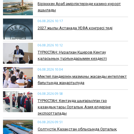
Бірікккен Араб әмірліктерінде казино-курорт
ашылады
06.08.2026 10:17
2027 жылы Астанада УЕФА конгресі өтеді
06.08.2026 10:12
ТҮРКІСТАН: Нұралхан Көшеров Кентау
қаласының тұрғындарымен кездесті
06.08.2026 10:04
Мектеп пәндерінің мазмұны жасанды интеллект
бағытында жаңартылуда
06.08.2026 09:58
ТҮРКІСТАН: Кентауда шығарылған газ
қазандықтары Орталық Азия елдеріне
экспортталады
06.08.2026 09:51
Солтүстік Қазақстан облысында Орталық