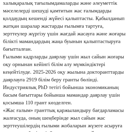
халықаралық тағылымдамаларды және әлеуметтік
мәселелерді шешуді қамтитын жас ғалымдарды
қолдаудың кешенді жүйесі қалыптасты. Қабылданып
жатқан шаралар жастарды ғылымға тартуға,
зерттеулер жүргізу үшін жағдай жасауға және жоғары
білікті мамандардың жаңа буынын қалыптастыруға
бағытталған.
Ғылыми кадрларды даярлау үшін жыл сайын жоғары
оқу орнынан кейінгі білім алу мүмкіндіктері
кеңейтілуде. 2025-2026 оқу жылына докторанттарды
даярлауға 2919 білім беру гранты бөлінді.
Индустриялық PhD тетігі бойынша экономиканың
басым бағыттары бойынша мамандар даярлау үшін
қосымша 110 грант көзделген.
«Жас ғалым» гранттық қаржыландыру бағдарламасы
жалғасуда, оның шеңберінде жыл сайын жас
зерттеушілердің ғылыми жобаларын жүзеге асыруға