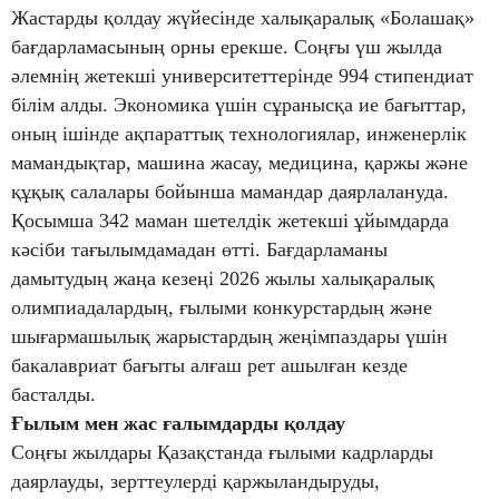
Жастарды қолдау жүйесінде халықаралық «Болашақ»
бағдарламасының орны ерекше. Соңғы үш жылда
әлемнің жетекші университеттерінде 994 стипендиат
білім алды. Экономика үшін сұранысқа ие бағыттар,
оның ішінде ақпараттық технологиялар, инженерлік
мамандықтар, машина жасау, медицина, қаржы және
құқық салалары бойынша мамандар даярлалануда.
Қосымша 342 маман шетелдік жетекші ұйымдарда
кәсіби тағылымдамадан өтті. Бағдарламаны
дамытудың жаңа кезеңі 2026 жылы халықаралық
олимпиадалардың, ғылыми конкурстардың және
шығармашылық жарыстардың жеңімпаздары үшін
бакалавриат бағыты алғаш рет ашылған кезде
басталды.
Ғылым мен жас ғалымдарды қолдау
Соңғы жылдары Қазақстанда ғылыми кадрларды
даярлауды, зерттеулерді қаржыландыруды,