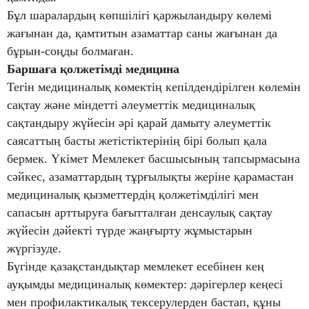
Бұл шаралардың көпшілігі қаржыландыру көлемі
жағынан да, қамтитын азаматтар саны жағынан да
бұрын-соңды болмаған.
Баршаға қолжетімді медицина
Тегін медициналық көмектің кепілдендірілген көлемін
сақтау және міндетті әлеуметтік медициналық
сақтандыру жүйесін әрі қарай дамыту әлеуметтік
саясаттың басты жетістіктерінің бірі болып қала
бермек. Үкімет Мемлекет басшысының тапсырмасына
сәйкес, азаматтардың тұрғылықты жеріне қарамастан
медициналық қызметтердің қолжетімділігі мен
сапасын арттыруға бағытталған денсаулық сақтау
жүйесін дәйекті түрде жаңғырту жұмыстарын
жүргізуде.
Бүгінде қазақстандықтар мемлекет есебінен кең
ауқымды медициналық көмектер: дәрігерлер кеңесі
мен профилактикалық тексерулерден бастап, құны