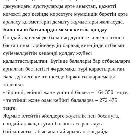
дамуындағы ауытқуларды ерте анықтап, қажетті
көмекті дер кезінде көрсетуге мүмкіндік беретін ерте
араласу қызметтерін дамыту жұмыстары жалғасуда.
Балалы отбасыларды мемлекеттік қолдау
Сондай-ақ елімізде баланың дүниеге келген сәтінен
бастап оны тәрбиелеудің барлық кезеңінде отбасын
сүйемелдейтін кешенді қолдау жүйесі
қалыптастырылған. Бүгінде балалары бар отбасыларға
арналған бес негізгі жәрдемақы түрі қарастырылған.
Бала дүниеге келген кезде біржолғы жәрдемақы
төленеді:
• бірінші, екінші және үшінші балаға – 164 350 теңге;
• төртінші және одан кейінгі балаларға – 272 475
теңге.
Жұмыс істейтін әйелдерге жүктілік пен босануға,
сондай-ақ жаңа туған баланы асырап алуға
байланысты табысынан айырылған жағдайда