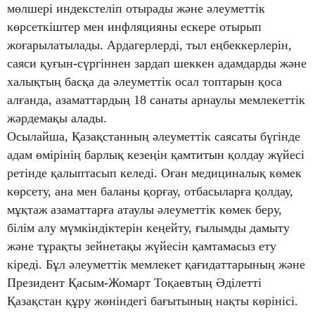
мөлшері индекстеліп отырады және әлеуметтік
көрсеткіштер мен инфляцияны ескере отырып
жоғарылатылады. Ардагерлерді, тыл еңбеккерлерін,
саяси қуғын-сүргіннен зардап шеккен адамдарды және
халықтың басқа да әлеуметтік осал топтарын қоса
алғанда, азаматтардың 18 санаты арнаулы мемлекеттік
жәрдемақы алады.
Осылайша, Қазақстанның әлеуметтік саясаты бүгінде
адам өмірінің барлық кезеңін қамтитын қолдау жүйесі
ретінде қалыптасып келеді. Оған медициналық көмек
көрсету, ана мен баланы қорғау, отбасыларға қолдау,
мұқтаж азаматтарға атаулы әлеуметтік көмек беру,
білім алу мүмкіндіктерін кеңейту, ғылымды дамыту
және тұрақты зейнетақы жүйесін қамтамасыз ету
кіреді. Бұл әлеуметтік мемлекет қағидаттарының және
Президент Қасым-Жомарт Тоқаевтың Әділетті
Қазақстан құру жөніндегі бағытының нақты көрінісі.