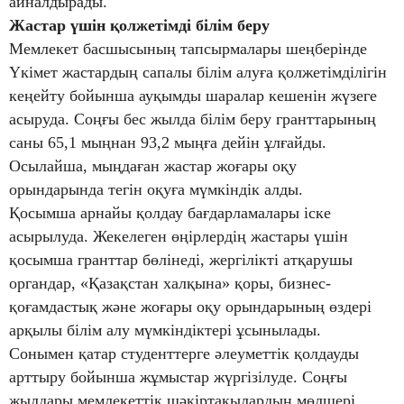
айналдырады.
Жастар үшін қолжетімді білім беру
Мемлекет басшысының тапсырмалары шеңберінде
Үкімет жастардың сапалы білім алуға қолжетімділігін
кеңейту бойынша ауқымды шаралар кешенін жүзеге
асыруда. Соңғы бес жылда білім беру гранттарының
саны 65,1 мыңнан 93,2 мыңға дейін ұлғайды.
Осылайша, мыңдаған жастар жоғары оқу
орындарында тегін оқуға мүмкіндік алды.
Қосымша арнайы қолдау бағдарламалары іске
асырылуда. Жекелеген өңірлердің жастары үшін
қосымша гранттар бөлінеді, жергілікті атқарушы
органдар, «Қазақстан халқына» қоры, бизнес-
қоғамдастық және жоғары оқу орындарының өздері
арқылы білім алу мүмкіндіктері ұсынылады.
Сонымен қатар студенттерге әлеуметтік қолдауды
арттыру бойынша жұмыстар жүргізілуде. Соңғы
жылдары мемлекеттік шәкіртақылардың мөлшері