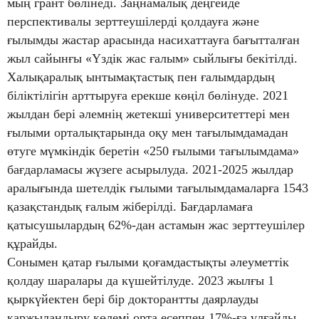
мың грант бөлінеді. Заңнамалық деңгейде
перспективалы зерттеушілерді қолдауға және
ғылымды жастар арасында насихаттауға бағытталған
жыл сайынғы «Үздік жас ғалым» сыйлығы бекітілді.
Халықаралық ынтымақтастық пен ғалымдардың
біліктілігін арттыруға ерекше көңіл бөлінуде. 2021
жылдан бері әлемнің жетекші университеттері мен
ғылыми орталықтарында оқу мен тағылымдамадан
өтуге мүмкіндік беретін «250 ғылыми тағылымдама»
бағдарламасы жүзеге асырылуда. 2021-2025 жылдар
аралығында шетелдік ғылыми тағылымдамаларға 1543
қазақстандық ғалым жіберілді. Бағдарламаға
қатысушылардың 62%-дан астамын жас зерттеушілер
құрайды.
Сонымен қатар ғылыми қоғамдастықты әлеуметтік
қолдау шаралары да күшейтілуде. 2023 жылғы 1
қыркүйектен бері бір докторантты даярлауды
қаржыландыру көлемі орта есеппен 17%-ға ұлғайды,