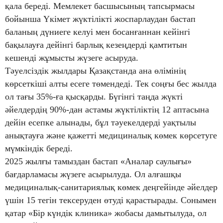
қала береді. Мемлекет басшысының тапсырмасы
бойынша Үкімет жүктілікті жоспарлаудан бастап
баланың дүниеге келуі мен босанғаннан кейінгі
бақылауға дейінгі барлық кезеңдерді қамтитын
кешенді жұмысты жүзеге асыруда.
Тәуелсіздік жылдары Қазақстанда ана өлімінің
көрсеткіші алты есеге төмендеді. Тек соңғы бес жылда
ол тағы 35%-ға қысқарды. Бүгінгі таңда жүкті
әйелдердің 90%-дан астамы жүктіліктің 12 аптасына
дейін есепке алынады, бұл тәуекелдерді уақтылы
анықтауға және қажетті медициналық көмек көрсетуге
мүмкіндік береді.
2025 жылғы тамыздан бастап «Аналар саулығы»
бағдарламасы жүзеге асырылуда. Ол алғашқы
медициналық-санитариялық көмек деңгейінде әйелдер
үшін 15 тегін тексеруден өтуді қарастырады. Сонымен
қатар «Бір күндік клиника» жобасы дамытылуда, ол