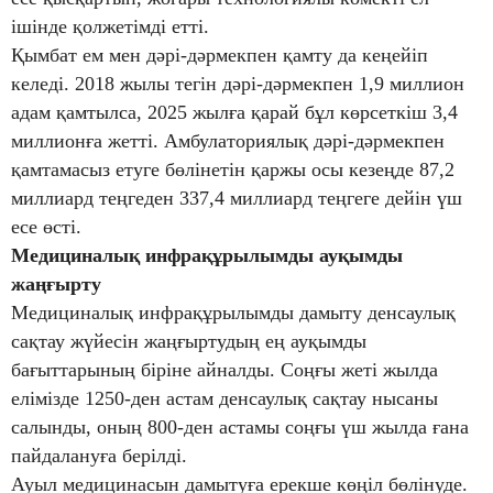
ішінде қолжетімді етті.
Қымбат ем мен дәрі-дәрмекпен қамту да кеңейіп
келеді. 2018 жылы тегін дәрі-дәрмекпен 1,9 миллион
адам қамтылса, 2025 жылға қарай бұл көрсеткіш 3,4
миллионға жетті. Амбулаториялық дәрі-дәрмекпен
қамтамасыз етуге бөлінетін қаржы осы кезеңде 87,2
миллиард теңгеден 337,4 миллиард теңгеге дейін үш
есе өсті.
Медициналық инфрақұрылымды ауқымды
жаңғырту
Медициналық инфрақұрылымды дамыту денсаулық
сақтау жүйесін жаңғыртудың ең ауқымды
бағыттарының біріне айналды. Соңғы жеті жылда
елімізде 1250-ден астам денсаулық сақтау нысаны
салынды, оның 800-ден астамы соңғы үш жылда ғана
пайдалануға берілді.
Ауыл медицинасын дамытуға ерекше көңіл бөлінуде.