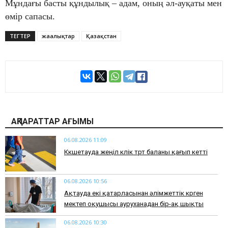
Мұндағы басты құндылық – адам, оның әл-ауқаты мен
өмір сапасы.
ТЕГТЕР
жаңалықтар
Қазақстан
АҚПАРАТТАР АҒЫМЫ
06.08.2026 11:09
Көкшетауда жеңіл көлік төрт баланы қағып кетті
06.08.2026 10:56
Ақтауда екі қатарласынан әлімжеттік көрген
мектеп оқушысы ауруханадан бір-ақ шықты
06.08.2026 10:30