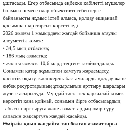
ұштасады. Егер отбасында еңбекке қабілетті мүшелер
болмаса немесе олар объективті себептерге
байланысты жұмыс істей алмаса, қолдау ешқандай
қосымша шарттарсыз көрсетіледі.
2026 жылғы 1 мамырдағы жағдай бойынша атаулы
әлеуметтік көмек:
• 34,5 мың отбасыға;
• 186 мың азаматқа;
• жалпы сомасы 10,6 млрд теңгеге тағайындалды.
Сонымен қатар жұмыспен қамтуға жәрдемдесу,
кәсіптік оқыту, кәсіпкерлік бастамаларды қолдау және
еңбек ресурстарының ұтқырлығын арттыру шаралары
жүзеге асырылуда. Мұндай тәсіл тек қаржылай көмек
көрсетіп қана қоймай, сонымен бірге отбасылардың
табысын арттыруға және азаматтардың өмір сүру
сапасын жақсартуға жағдай жасайды.
Өмірлік қиын жағдайға тап болған азаматтарға