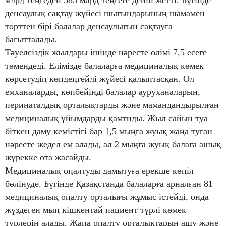
млрд теңгеден 585 млрд теңгеге дейін жетті. Бүгінде
денсаулық сақтау жүйесі шығындарының шамамен
төрттен бірі балалар денсаулығын сақтауға
бағытталады.
Тәуелсіздік жылдары ішінде нәресте өлімі 7,5 есеге
төмендеді. Елімізде балаларға медициналық көмек
көрсетудің көпдеңгейлі жүйесі қалыптасқан. Ол
емханаларды, көпбейінді балалар ауруханаларын,
перинаталдық орталықтарды және мамандандырылған
медициналық ұйымдарды қамтиды. Жыл сайын туа
біткен даму кемістігі бар 1,5 мыңға жуық жаңа туған
нәресте жедел ем алады, ал 2 мыңға жуық балаға ашық
жүрекке ота жасайды.
Медициналық оңалтуды дамытуға ерекше көңіл
бөлінуде. Бүгінде Қазақстанда балаларға арналған 81
медициналық оңалту орталығы жұмыс істейді, онда
жүздеген мың кішкентай пациент түрлі көмек
түрлерін алады. Жаңа оңалту орталықтарын ашу және