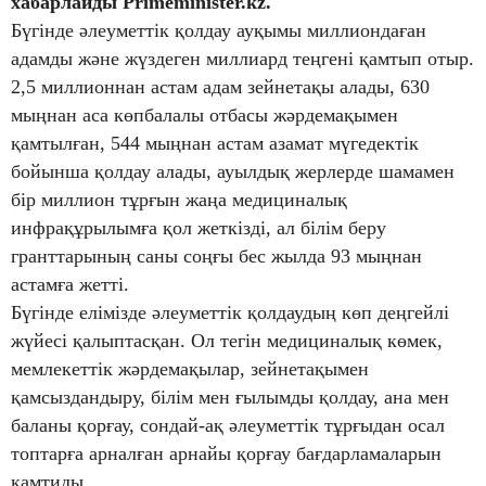
хабарлайды Primeminister.kz.
Бүгінде әлеуметтік қолдау ауқымы миллиондаған
адамды және жүздеген миллиард теңгені қамтып отыр.
2,5 миллионнан астам адам зейнетақы алады, 630
мыңнан аса көпбалалы отбасы жәрдемақымен
қамтылған, 544 мыңнан астам азамат мүгедектік
бойынша қолдау алады, ауылдық жерлерде шамамен
бір миллион тұрғын жаңа медициналық
инфрақұрылымға қол жеткізді, ал білім беру
гранттарының саны соңғы бес жылда 93 мыңнан
астамға жетті.
Бүгінде елімізде әлеуметтік қолдаудың көп деңгейлі
жүйесі қалыптасқан. Ол тегін медициналық көмек,
мемлекеттік жәрдемақылар, зейнетақымен
қамсыздандыру, білім мен ғылымды қолдау, ана мен
баланы қорғау, сондай-ақ әлеуметтік тұрғыдан осал
топтарға арналған арнайы қорғау бағдарламаларын
қамтиды.