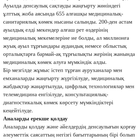
Ауылда денсаулық сақтауды жаңғырту жөніндегі
ұлттық жоба аясында 655 алғашқы медициналық-
санитариялық көмек нысаны салынды. 200-ден астам
ауылдық елді мекендер алғаш рет өздерінің
медициналық мекемелеріне ие болды, ал миллионға
жуық ауыл тұрғындары аудандық немесе облыстық
орталықтарға бармай-ақ тұрғылықты жерінің жанында
медициналық көмек алуға мүмкіндік алды.
Бір мезгілде жұмыс істеп тұрған ауруханалар мен
емханаларды жаңғырту жүргізілуде, медициналық
жабдықтар жаңартылуда, цифрлық технологиялар мен
телемедицина енгізілуде, консультациялық-
диагностикалық көмек көрсету мүмкіндіктері
кеңейтілуде.
Аналарды ерекше қолдау
Аналарды қолдау және әйелдердің денсаулығын қорғау
әлеуметтік саясаттың негізгі бағыттарының бірі болып