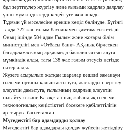
бұл зерттеулер жүргізу және ғылыми кадрлар даярлау
үшін мүмкіндіктерді кеңейтуге жол ашады.
Тұрғын үй мәселесіне ерекше көңіл бөлінуде. Бүгінгі
таңда 722 жас ғалым баспанамен қамтамасыз етілді.
Оның ішінде 584 адам Ғылым және жоғары білім
министрлігі мен «Отбасы банк» АҚ-ның бірлескен
бағдарламасының арқасында баспана сатып алуға
мүмкіндік алды, тағы 138 жас ғалым өтеусіз негізде
пәтер алды.
Жүзеге асырылып жатқан шаралар кешені заманауи
ғылыми ортаны қалыптастыруға, жастардың зерттеу
әлеуетін дамытуға, ғылымның кадрлық әлеуетін
нығайтуға және Қазақстанның жаһандық ғылыми-
технологиялық кеңістіктегі бәсекеге қабілеттілігін
арттыруға бағытталған.
Мүгедектігі бар адамдарды қолдау
Мүгедектігі бар адамдарды қолдау жүйесін жетілдіру