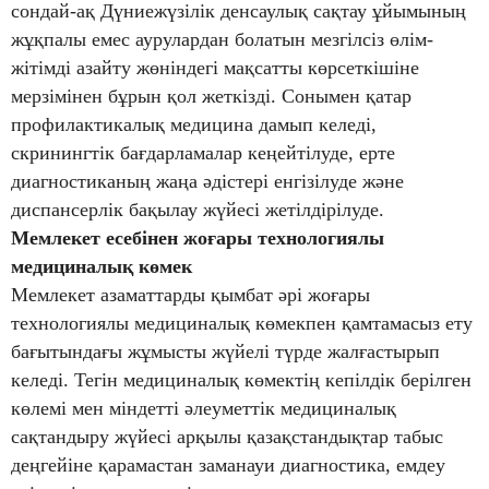
сондай-ақ Дүниежүзілік денсаулық сақтау ұйымының
жұқпалы емес аурулардан болатын мезгілсіз өлім-
жітімді азайту жөніндегі мақсатты көрсеткішіне
мерзімінен бұрын қол жеткізді. Сонымен қатар
профилактикалық медицина дамып келеді,
скринингтік бағдарламалар кеңейтілуде, ерте
диагностиканың жаңа әдістері енгізілуде және
диспансерлік бақылау жүйесі жетілдірілуде.
Мемлекет есебінен жоғары технологиялы
медициналық көмек
Мемлекет азаматтарды қымбат әрі жоғары
технологиялы медициналық көмекпен қамтамасыз ету
бағытындағы жұмысты жүйелі түрде жалғастырып
келеді. Тегін медициналық көмектің кепілдік берілген
көлемі мен міндетті әлеуметтік медициналық
сақтандыру жүйесі арқылы қазақстандықтар табыс
деңгейіне қарамастан заманауи диагностика, емдеу