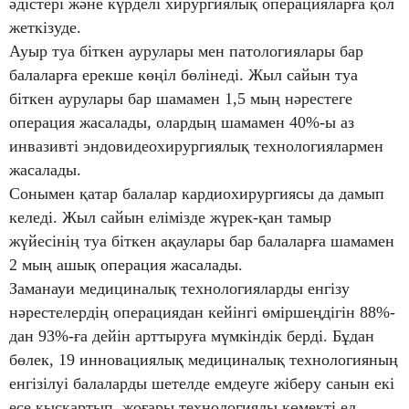
әдістері және күрделі хирургиялық операцияларға қол
жеткізуде.
Ауыр туа біткен аурулары мен патологиялары бар
балаларға ерекше көңіл бөлінеді. Жыл сайын туа
біткен аурулары бар шамамен 1,5 мың нәрестеге
операция жасалады, олардың шамамен 40%-ы аз
инвазивті эндовидеохирургиялық технологиялармен
жасалады.
Сонымен қатар балалар кардиохирургиясы да дамып
келеді. Жыл сайын елімізде жүрек-қан тамыр
жүйесінің туа біткен ақаулары бар балаларға шамамен
2 мың ашық операция жасалады.
Заманауи медициналық технологияларды енгізу
нәрестелердің операциядан кейінгі өміршеңдігін 88%-
дан 93%-ға дейін арттыруға мүмкіндік берді. Бұдан
бөлек, 19 инновациялық медициналық технологияның
енгізілуі балаларды шетелде емдеуге жіберу санын екі
есе қысқартып, жоғары технологиялы көмекті ел