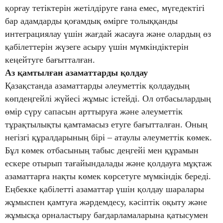
қорғау тетіктерін жетілдіруге ғана емес, мүгедектігі
бар адамдарды қоғамдық өмірге толыққанды
интеграциялау үшін жағдай жасауға және олардың өз
қабілеттерін жүзеге асыру үшін мүмкіндіктерін
кеңейтуге бағытталған.
Аз қамтылған азаматтарды қолдау
Қазақстанда азаматтарды әлеуметтік қолдаудың
көпдеңгейлі жүйесі жұмыс істейді. Ол отбасылардың
өмір сүру сапасын арттыруға және әлеуметтік
тұрақтылықты қамтамасыз етуге бағытталған. Оның
негізгі құралдарының бірі – атаулы әлеуметтік көмек.
Бұл көмек отбасының табыс деңгейі мен құрамын
ескере отырып тағайындалады және қолдауға мұқтаж
азаматтарға нақты көмек көрсетуге мүмкіндік береді.
Еңбекке қабілетті азаматтар үшін қолдау шаралары
жұмыспен қамтуға жәрдемдесу, кәсіптік оқыту және
жұмысқа орналастыру бағдарламаларына қатысумен