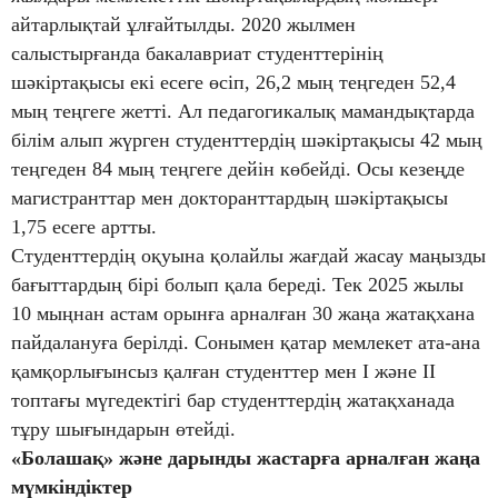
айтарлықтай ұлғайтылды. 2020 жылмен
салыстырғанда бакалавриат студенттерінің
шәкіртақысы екі есеге өсіп, 26,2 мың теңгеден 52,4
мың теңгеге жетті. Ал педагогикалық мамандықтарда
білім алып жүрген студенттердің шәкіртақысы 42 мың
теңгеден 84 мың теңгеге дейін көбейді. Осы кезеңде
магистранттар мен докторанттардың шәкіртақысы
1,75 есеге артты.
Студенттердің оқуына қолайлы жағдай жасау маңызды
бағыттардың бірі болып қала береді. Тек 2025 жылы
10 мыңнан астам орынға арналған 30 жаңа жатақхана
пайдалануға берілді. Сонымен қатар мемлекет ата-ана
қамқорлығынсыз қалған студенттер мен I және II
топтағы мүгедектігі бар студенттердің жатақханада
тұру шығындарын өтейді.
«Болашақ» және дарынды жастарға арналған жаңа
мүмкіндіктер