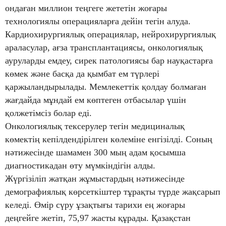
ондаған миллион теңгеге жететін жоғары
технологиялы операцияларға дейін тегін алуда.
Кардиохирургиялық операциялар, нейрохирургиялық
араласулар, ағза трансплантациясы, онкологиялық
ауруларды емдеу, сирек патологиясы бар науқастарға
көмек және басқа да қымбат ем түрлері
қаржыландырылады. Мемлекеттік қолдау болмаған
жағдайда мұндай ем көптеген отбасылар үшін
қолжетімсіз болар еді.
Онкологиялық тексерулер тегін медициналық
көмектің кепілдендірілген көлеміне енгізілді. Соның
нәтижесінде шамамен 300 мың адам қосымша
диагностикадан өту мүмкіндігін алды.
Жүргізіліп жатқан жұмыстардың нәтижесінде
демографиялық көрсеткіштер тұрақты түрде жақсарып
келеді. Өмір сүру ұзақтығы тарихи ең жоғары
деңгейге жетіп, 75,97 жасты құрады. Қазақстан