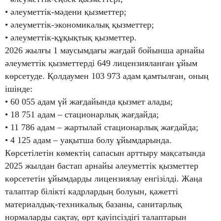
• әлеуметтік-мәдени қызметтер;
• әлеуметтік-экономикалық қызметтер;
• әлеуметтік-құқықтық қызметтер.
2026 жылғы 1 маусымдағы жағдай бойынша арнайы
әлеуметтік қызметтерді 649 лицензияланған ұйым
көрсетуде. Қолдаумен 103 973 адам қамтылған, оның
ішінде:
• 60 055 адам үй жағдайында қызмет алады;
• 18 751 адам – стационарлық жағдайда;
• 11 786 адам – жартылай стационарлық жағдайда;
• 4 125 адам – уақытша болу ұйымдарында.
Көрсетілетін көмектің сапасын арттыру мақсатында
2025 жылдан бастап арнайы әлеуметтік қызметтер
көрсететін ұйымдарды лицензиялау енгізілді. Жаңа
талаптар білікті кадрлардың болуын, қажетті
материалдық-техникалық базаны, санитарлық
нормаларды сақтау, өрт қауіпсіздігі талаптарын