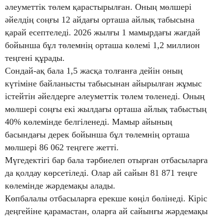
әлеуметтік төлем қарастырылған. Оның мөлшері
әйелдің соңғы 12 айдағы орташа айлық табысына
қарай есептеледі. 2026 жылғы 1 мамырдағы жағдай
бойынша бұл төлемнің орташа көлемі 1,2 миллион
теңгені құрады.
Сондай-ақ бала 1,5 жасқа толғанға дейін оның
күтіміне байланысты табысынан айырылған жұмыс
істейтін әйелдерге әлеуметтік төлем төленеді. Оның
мөлшері соңғы екі жылдағы орташа айлық табыстың
40% көлемінде белгіленеді. Мамыр айының
басындағы дерек бойынша бұл төлемнің орташа
мөлшері 86 062 теңгеге жетті.
Мүгедектігі бар бала тәрбиелеп отырған отбасыларға
да қолдау көрсетіледі. Олар ай сайын 81 871 теңге
көлемінде жәрдемақы алады.
Көпбалалы отбасыларға ерекше көңіл бөлінеді. Кіріс
деңгейіне қарамастан, оларға ай сайынғы жәрдемақы