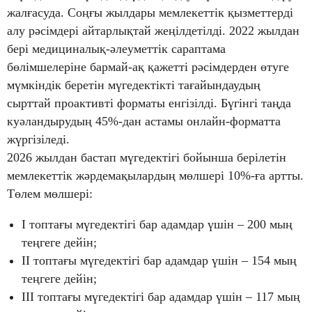
жалғасуда. Соңғы жылдары мемлекеттік қызметтерді
алу рәсімдері айтарлықтай жеңілдетілді. 2022 жылдан
бері медициналық-әлеуметтік сараптама
бөлімшелеріне бармай-ақ қажетті рәсімдерден өтуге
мүмкіндік беретін мүгедектікті тағайындаудың
сырттай проактивті форматы енгізілді. Бүгінгі таңда
куәландырудың 45%-дан астамы онлайн-форматта
жүргізіледі.
2026 жылдан бастап мүгедектігі бойынша берілетін
мемлекеттік жәрдемақылардың мөлшері 10%-ға артты.
Төлем мөлшері:
I топтағы мүгедектігі бар адамдар үшін – 200 мың
теңгеге дейін;
II топтағы мүгедектігі бар адамдар үшін – 154 мың
теңгеге дейін;
III топтағы мүгедектігі бар адамдар үшін – 117 мың