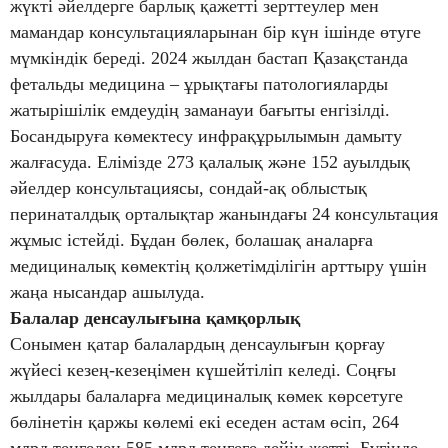
жүкті әйелдерге барлық қажетті зерттеулер мен
мамандар консультацияларынан бір күн ішінде өтуге
мүмкіндік береді. 2024 жылдан бастап Қазақстанда
фетальды медицина – ұрықтағы патологияларды
жатырішілік емдеудің заманауи бағыты енгізілді.
Босандыруға көмектесу инфрақұрылымын дамыту
жалғасуда. Елімізде 273 қалалық және 152 ауылдық
әйелдер консультациясы, сондай-ақ облыстық
перинаталдық орталықтар жанындағы 24 консультация
жұмыс істейді. Бұдан бөлек, болашақ аналарға
медициналық көмектің қолжетімділігін арттыру үшін
жаңа нысандар ашылуда.
Балалар денсаулығына қамқорлық
Сонымен қатар балалардың денсаулығын қорғау
жүйесі кезең-кезеңімен күшейтіліп келеді. Соңғы
жылдары балаларға медициналық көмек көрсетуге
бөлінетін қаржы көлемі екі еседен астам өсіп, 264