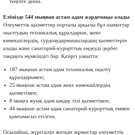
теңгеге дейін.
Елімізде 544 мыңнан астам адам жәрдемақы алады
Әлеуметтік қызметтер порталы арқылы бұл азаматтар
оңалтудың техникалық құралдарын, жеке
көмекшілердің, сурдоаудармашылардың қызметтерін
алады және санаторий-курорттық емдеуді дербес
таңдауға мүмкіндігі бар. Қазіргі уақытта:
187 мыңнан астам адам техникалық оңалту
құралдарымен;
25 мыңнан астам адам жеке көмекшілердің
қызметімен;
8 мыңға жуық адам ымдау тілі қызметімен;
44 мыңнан астам адам санаторий-курорттық еммен
қамтамасыз етілген.
Осылайша, жүргізіліп жатқан жұмыстар әлеуметтік