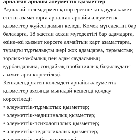
арналған арнайы әлеуметтік қызметтер
Ақшалай төлемдермен қатар ерекше қолдауды қажет
ететін азаматтарға арналған арнайы әлеуметтік
қызметтер жүйесі дамып келеді. Көмек мүгедектігі бар
балаларға, 18 жастан асқан мүгедектігі бар адамдарға,
өзіне-өзі қызмет көрсете алмайтын қарт азаматтарға,
тұрақты тұрғылықты жері жоқ адамдарға, тұрмыстық
зорлық-зомбылық пен адам саудасының
құрбандарына, сондай-ақ пробациялық бақылаудағы
азаматтарға көрсетіледі.
Кепілдендірілген көлемдегі арнайы әлеуметтік
қызметтер аясында мынадай кешенді қолдау
көрсетіледі:
• әлеуметтік-тұрмыстық қызметтер;
• әлеуметтік-медициналық қызметтер;
• әлеуметтік-психологиялық қызметтер;
• әлеуметтік-педагогикалық қызметтер;
• әлеуметтік-еңбек қызметтері;