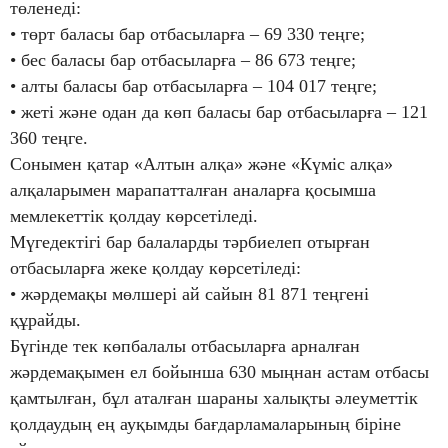
төленеді:
• төрт баласы бар отбасыларға – 69 330 теңге;
• бес баласы бар отбасыларға – 86 673 теңге;
• алты баласы бар отбасыларға – 104 017 теңге;
• жеті және одан да көп баласы бар отбасыларға – 121
360 теңге.
Сонымен қатар «Алтын алқа» және «Күміс алқа»
алқаларымен марапатталған аналарға қосымша
мемлекеттік қолдау көрсетіледі.
Мүгедектігі бар балаларды тәрбиелеп отырған
отбасыларға жеке қолдау көрсетіледі:
• жәрдемақы мөлшері ай сайын 81 871 теңгені
құрайды.
Бүгінде тек көпбалалы отбасыларға арналған
жәрдемақымен ел бойынша 630 мыңнан астам отбасы
қамтылған, бұл аталған шараны халықты әлеуметтік
қолдаудың ең ауқымды бағдарламаларының біріне