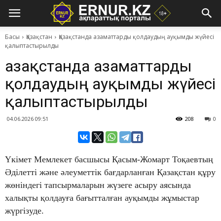
Басы
Қазақстан
Қазақстанда азаматтарды қолдаудың ауқымды жүйесі
қалыптастырылды
Қазақстанда азаматтарды
қолдаудың ауқымды жүйесі
қалыптастырылды
04.06.2026 09:51
208
0
Үкімет Мемлекет басшысы Қасым-Жомарт Тоқаевтың
Әділетті және әлеуметтік бағдарланған Қазақстан құру
жөніндегі тапсырмаларын жүзеге асыру аясында
халықты қолдауға бағытталған ауқымды жұмыстар
жүргізуде.