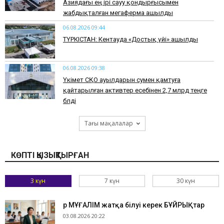
Азиядағы ең ірі сауу қондырғысымен
жабдықталған мегаферма ашылды
06.08.2026 09:44
ТҮРКІСТАН: Кентауда «Достық үйі» ашылды
06.08.2026 09:38
Үкімет СҚО ауылдарын сумен қамтуға
қайтарылған активтер есебінен 2,7 млрд теңге
бөлді
Тағы мақалалар
КӨПТІ ҚЫЗЫҚТЫРҒАН
3 күн
7 күн
30 күн
Әр МҰҒАЛІМ жатқа білуі керек БҰЙРЫҚтар
03.08.2026 20:22