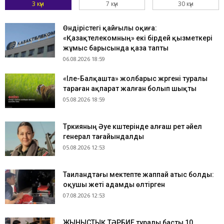
3 күн
7 күн
30 күн
Өндірістегі қайғылы оқиға:
«Қазақтелекомның» екі бірдей қызметкері
жұмыс барысында қаза тапты
06.08.2026 18:59
«Іле-Балқашта» жолбарыс жүргені туралы
тараған ақпарат жалған болып шықты
05.08.2026 18:59
Түркияның Әуе күштерінде алғаш рет әйел
генерал тағайындалды
05.08.2026 12:53
Таиландтағы мектепте жаппай атыс болды:
оқушы жеті адамды өлтірген
07.08.2026 12:53
ЖЫНЫСТЫҚ ТӘРБИЕ туралы басты 10