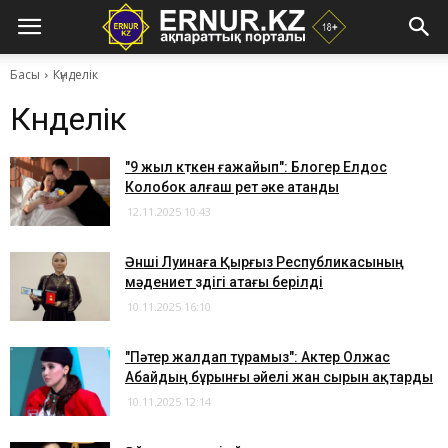
Басы
Күнделік
Күнделік
"9 жыл күткен ғажайып": Блогер Елдос
Колобок алғаш рет әке атанды
12.11.2025 10:43
Әнші Луинаға Қырғыз Республикасының
мәдениет үздігі атағы берілді
10.11.2025 16:10
"Пәтер жалдап тұрамыз": Актер Олжас
Абайдың бұрынғы әйелі жан сырын ақтарды
10.11.2025 12:14