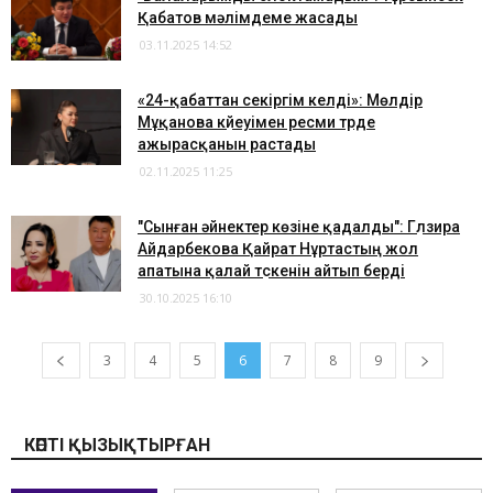
Қабатов мәлімдеме жасады
03.11.2025 14:52
«24-қабаттан секіргім келді»: Мөлдір
Мұқанова күйеуімен ресми түрде
ажырасқанын растады
02.11.2025 11:25
"Сынған әйнектер көзіне қадалды": Гүлзира
Айдарбекова Қайрат Нұртастың жол
апатына қалай түскенін айтып берді
30.10.2025 16:10
3
4
5
6
7
8
9
КӨПТІ ҚЫЗЫҚТЫРҒАН