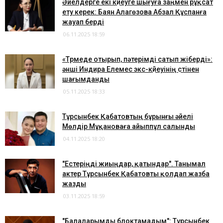
Әйелдерге екі күйеуге шығуға заңмен рұқсат
ету керек: Баян Алагөзова Абзал Құспанға
жауап берді
06.11.2025 18:59
«Түрмеде отырып, пәтерімді сатып жіберді»:
әнші Индира Елемес экс-күйеуінің үстінен
шағымданды
05.11.2025 18:33
Тұрсынбек Қабатовтың бұрынғы әйелі
Мөлдір Мұқановаға айыппұл салынды
04.11.2025 18:20
"Естеріңді жиыңдар, қатындар". Танымал
актер Тұрсынбек Қабатовты қолдап жазба
жазды
03.11.2025 18:59
"Балаларымды блоктамадым": Тұрсынбек