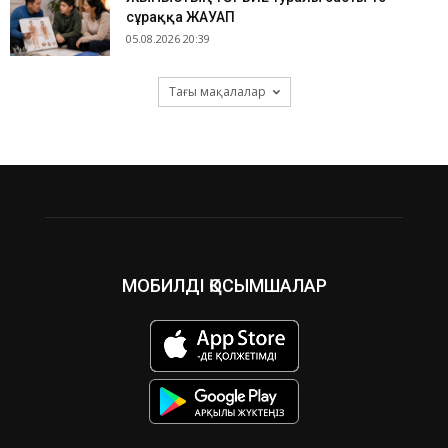
сұраққа ЖАУАП
05.08.2026 20:39
Тағы мақалалар
МОБИЛДІ ҚОСЫМШАЛАР