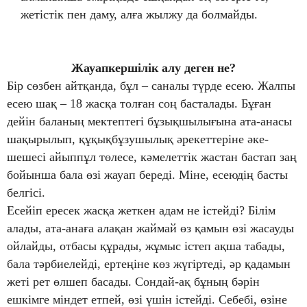
жетістік пен даму, алға жылжу да болмайды.
Жауапкершілік алу деген не?
Бір сөзбен айтқанда, бұл – саналы түрде есею. Жалпы
есею шақ – 18 жасқа толған соң басталады. Бұған
дейін баланың мектептегі бұзықшылығына ата-анасы
шақырылып, құқықбұзушылық әрекеттеріне әке-
шешесі айыппұл төлесе, кәмелеттік жастан бастап заң
бойынша бала өзі жауап береді. Міне, есеюдің басты
белгісі.
Есейіп ересек жасқа жеткен адам не істейді? Білім
алады, ата-анаға алақан жаймай өз қамын өзі жасауды
ойлайды, отбасы құрады, жұмыс істеп ақша табады,
бала тәрбиелейді, ертеңіне көз жүгіртеді, әр қадамын
жеті рет өлшеп басады. Сондай-ақ бұның бәрін
ешкімге міндет етпей, өзі үшін істейді. Себебі, өзіне