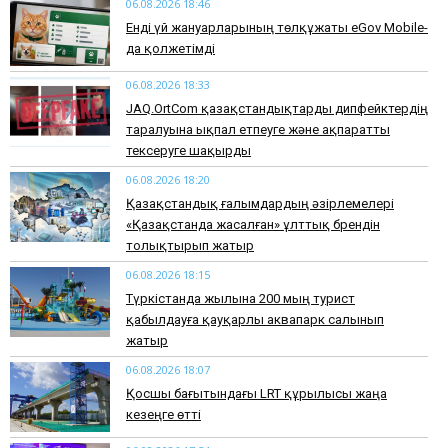
06.08.2026 18:46
Енді үй жануарларының төлқұжаты eGov Mobile-
да қолжетімді
06.08.2026 18:33
JAQ.OrtCom қазақстандықтарды дипфейктердің
таралуына ықпал етпеуге және ақпаратты
тексеруге шақырды
06.08.2026 18:20
Қазақстандық ғалымдардың әзірлемелері
«Қазақстанда жасалған» ұлттық брендін
толықтырып жатыр
06.08.2026 18:15
Түркістанда жылына 200 мың турист
қабылдауға қауқарлы аквапарк салынып
жатыр
06.08.2026 18:07
Қосшы бағытындағы LRT құрылысы жаңа
кезеңге өтті