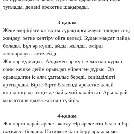
туғыады, денені әрекетке шақырады.
3-қадам
Жеке өміріңізге қатысты сұрақтарға жауап тапқан соң,
жөндеу, ретке келтіру ойға келеді. Бұдан мақсат пайда
болады. Бұл әр күнді, айды, жылды, өмірді
жоспарлауға жетелейді.
Жоспар құрыңыз. Алдымен әр күнге жоспар құрып,
соны кешке дейін орындап үйренген дұрыс. Әр
орындалған іс алға ұмтылыс береді, сенімділікті
арттырады. Бірте-бірте белсенді әрекетке қалай
көшкеніңізді өзіңіз де байқамай қалайсыз. Ары қарай
мақсаттарыңызға жоспар түзіңіз.
4-қадам
Жоспарға қарай әрекет жасау. Әр әрекеттің белгілі бір
нәтижесі болады. Нәтижеге баға беру арқылы ми