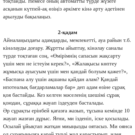
тоқтайды. Немесе оның автоматты түрде жүзеге
асқанын күтпей-ақ өзіңіз әркімге кінә арту әдетінен
арылуды бақылаңыз.
2-қадам
Айналаңыздағы адамдарды, мемлекетті, ауа райын т.б.
кінәлауды доғару. Жұртты айыптау, кінәлау саналы
түрде тоқтаған соң, «Өмірімнің сапасын жақсарту
үшін мен не істеуім керек?», «Жалақысы көптеу
жұмысқа ауысуым үшін мен қандай болуым қажет?»,
«Баспана алу үшін ақшаны қайдан алам? Қандай
ипотеалық бағдарламалар бар» деп адам өзіне сұрақ
қоя бастайды. Кез келген мәселенің шешімі сұрақ
қоюдан, сұраққа жауап іздеуден басталады.
Әр сұрақты ерінбей қағазға жазып, тұсына кемінде 10
жауап жазған дұрыс. Яғни, ми ізденіп, іске қосылады.
Осылай ұйықтап жатқан миыңызды оятасыз. Ми оянса
ол сұрағыңызға қарай түрлі жол қарастырып, идея