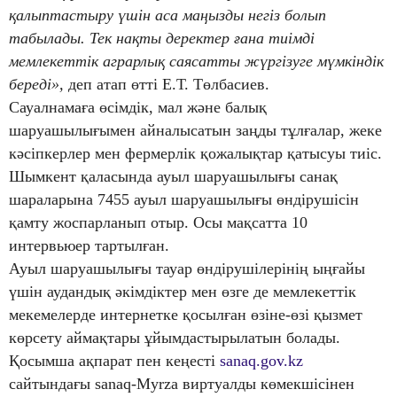
қалыптастыру үшін аса маңызды негіз болып
табылады. Тек нақты деректер ғана тиімді
мемлекеттік аграрлық саясатты жүргізуге мүмкіндік
береді»,
деп атап өтті Е.Т. Төлбасиев.
Сауалнамаға өсімдік, мал және балық
шаруашылығымен айналысатын заңды тұлғалар, жеке
кәсіпкерлер мен фермерлік қожалықтар қатысуы тиіс.
Шымкент қаласында ауыл шаруашылығы санақ
шараларына 7455 ауыл шаруашылығы өндірушісін
қамту жоспарланып отыр. Осы мақсатта 10
интервьюер тартылған.
Ауыл шаруашылығы тауар өндірушілерінің ыңғайы
үшін аудандық әкімдіктер мен өзге де мемлекеттік
мекемелерде интернетке қосылған өзіне-өзі қызмет
көрсету аймақтары ұйымдастырылатын болады.
Қосымша ақпарат пен кеңесті
sanaq.gov.kz
сайтындағы sanaq-Myrza виртуалды көмекшісінен