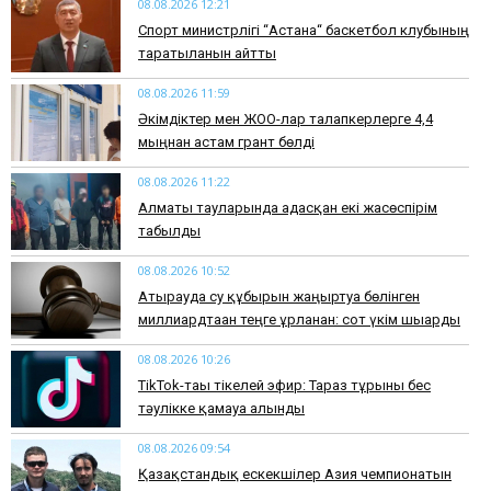
08.08.2026 12:21
Спорт министрлігі “Астана“ баскетбол клубының
таратылғанын айтты
08.08.2026 11:59
Әкімдіктер мен ЖОО-лар талапкерлерге 4,4
мыңнан астам грант бөлді
08.08.2026 11:22
Алматы тауларында адасқан екі жасөспірім
табылды
08.08.2026 10:52
Атырауда су құбырын жаңғыртуға бөлінген
миллиардтаған теңге ұрланған: сот үкім шығарды
08.08.2026 10:26
TikTok-тағы тікелей эфир: Тараз тұрғыны бес
тәулікке қамауға алынды
08.08.2026 09:54
Қазақстандық ескекшілер Азия чемпионатын