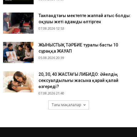
Таиландтағы мектепте жаппай атыс болды:
оқушы жеті адамды өлтірген
07.08.2026 12:53
ЖЫНЫСТЫҚ ТӘРБИЕ туралы басты 10
сұраққа ЖАУАП
05.08.2026 20:39
​20, 30, 40 ЖАСТАҒЫ ЛИБИДО: Әйелдің
сексуалдылығы жасына қарай қалай
өзгереді?
07.08.2026 21:40
Тағы мақалалар