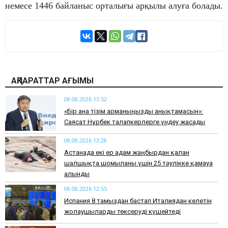
немесе 1446 байланыс орталығы арқылы алуға болады.
АҚПАРАТТАР АҒЫМЫ
08.08.2026 13:52
«Бір ғана тізім арманыңызды анықтамасын»:
Саясат Нұрбек талапкерлерге үндеу жасады
08.08.2026 13:28
Астанада екі ер адам жаңбырдан қалған
шалшықта шомылғаны үшін 25 тәулікке қамауға
алынды
08.08.2026 12:55
Испания 8 тамыздан бастап Италиядан келетін
жолаушыларды тексеруді күшейтеді