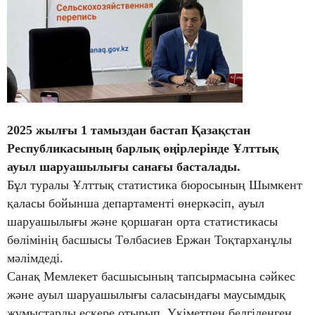
2025 жылғы 1 тамыздан бастап Қазақстан
Республикасының барлық өңірлерінде Ұлттық
ауыл шаруашылығы санағы басталады.
Бұл туралы Ұлттық статистика бюросының Шымкент
қаласы бойынша департаменті өнеркәсіп, ауыл
шаруашылығы және қоршаған орта статистикасы
бөлімінің басшысы Төлбасиев Ержан Тоқтарханұлы
мәлімдеді.
Санақ Мемлекет басшысының тапсырмасына сәйкес
және ауыл шаруашылығы саласындағы маусымдық
жұмыстарды ескере отырып, Үкіметпен белгіленген