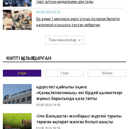
төрт алтын медальмен аяқтады
08.08.2026 09:22
Ер адам 1 миллион еуро ұтқан лотерея билетін
қателесіп қоқысқа тастап жіберген
Тағы мақалалар
КӨПТІ ҚЫЗЫҚТЫРҒАН
3 күн
7 күн
30 күн
Өндірістегі қайғылы оқиға:
«Қазақтелекомның» екі бірдей қызметкері
жұмыс барысында қаза тапты
06.08.2026 18:59
«Іле-Балқашта» жолбарыс жүргені туралы
тараған ақпарат жалған болып шықты
05.08.2026 18:59