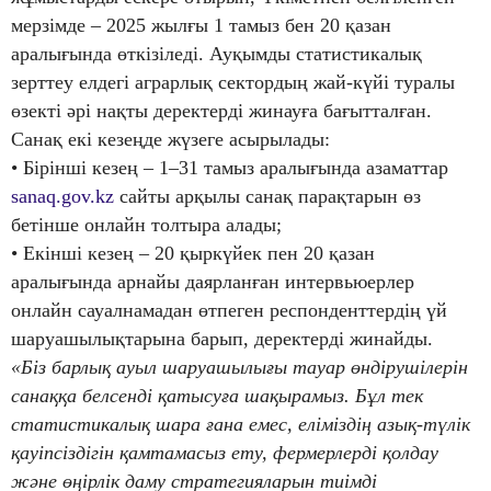
мерзімде – 2025 жылғы 1 тамыз бен 20 қазан
аралығында өткізіледі. Ауқымды статистикалық
зерттеу елдегі аграрлық сектордың жай-күйі туралы
өзекті әрі нақты деректерді жинауға бағытталған.
Санақ екі кезеңде жүзеге асырылады:
• Бірінші кезең – 1–31 тамыз аралығында азаматтар
sanaq.gov.kz
сайты арқылы санақ парақтарын өз
бетінше онлайн толтыра алады;
• Екінші кезең – 20 қыркүйек пен 20 қазан
аралығында арнайы даярланған интервьюерлер
онлайн сауалнамадан өтпеген респонденттердің үй
шаруашылықтарына барып, деректерді жинайды.
«Біз барлық ауыл шаруашылығы тауар өндірушілерін
санаққа белсенді қатысуға шақырамыз. Бұл тек
статистикалық шара ғана емес, еліміздің азық-түлік
қауіпсіздігін қамтамасыз ету, фермерлерді қолдау
және өңірлік даму стратегияларын тиімді