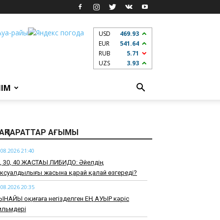
USD
469.93
EUR
541.64
RUB
5.71
UZS
3.93
ЛІМ
АҚПАРАТТАР АҒЫМЫ
.08.2026 21:40
0, 30, 40 ЖАСТАҒЫ ЛИБИДО: Әйелдің
ксуалдылығы жасына қарай қалай өзгереді?
.08.2026 20:35
ЫНАЙЫ оқиғаға негізделген ЕҢ АУЫР кәріс
ильмдері