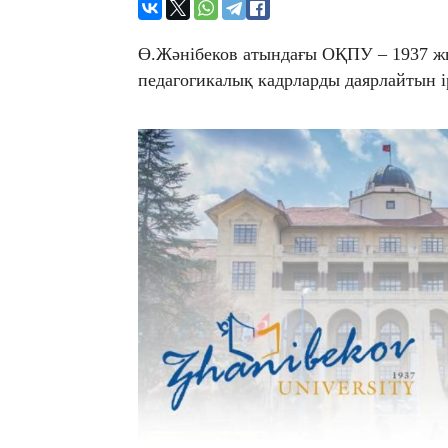
Ө.Жәнібеков атындағы ОҚПУ – 1937 жыл
педагогикалық кадрларды даярлайтын і