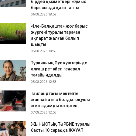
бірдей қызметкері жұмыс
зақстандық ескек есушілер Азия
барысында қаза тапты
мпионатында 4 медаль жеңіп алды
06.08.2026 18:59
.08.2026 17:54
«Іле-Балқашта» жолбарыс
танадан Омбыға әуе рейстері уақытша
жүргені туралы тараған
оқтатылды
ақпарат жалған болып
.08.2026 17:41
шықты
анымал курорттағы қорық қызметкерін
05.08.2026 18:59
лбарыс өлтірді
Түркияның Әуе күштерінде
алғаш рет әйел генерал
тағайындалды
05.08.2026 12:53
Таиландтағы мектепте
жаппай атыс болды: оқушы
жеті адамды өлтірген
07.08.2026 12:53
ЖЫНЫСТЫҚ ТӘРБИЕ туралы
басты 10 сұраққа ЖАУАП