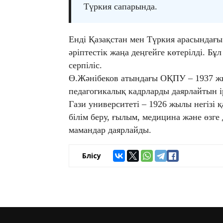
Түркия сапарында.
Енді Қазақстан мен Түркия арасындағы
әріптестік жаңа деңгейге көтерілді. Бұ
серпіліс.
Ө.Жәнібеков атындағы ОҚПУ – 1937 жыл
педагогикалық кадрларды даярлайтын і
Гази университеті – 1926 жылы негізі қ
білім беру, ғылым, медицина және өзге
мамандар даярлайды.
Бөлісу