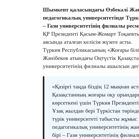
Шымкент қаласындағы Өзбекәлі Жән
педагогикалық университетінде Түр
– Гази университетінің филиалы рес
ҚР Президенті Қасым-Жомарт Тоқаевт
аясында аталған келісім жүзеге асты.
Түркия Республикасының «Жоғары білі
Жәнібеков атындағы Оңтүстік Қазақста
университетінің филиалы ашылсын дег
«Қазіргі таңда біздің 12 мыңнан аст
Қазақстанның жоғары оқу орындары
көрсеткені үшін Түркия Президент
Ұзақ жылдан бері Түркістан төрін
түрік университеті табысты жұмыс 
педагогикалық университетінің ж
бірі – Гази университетінің фили