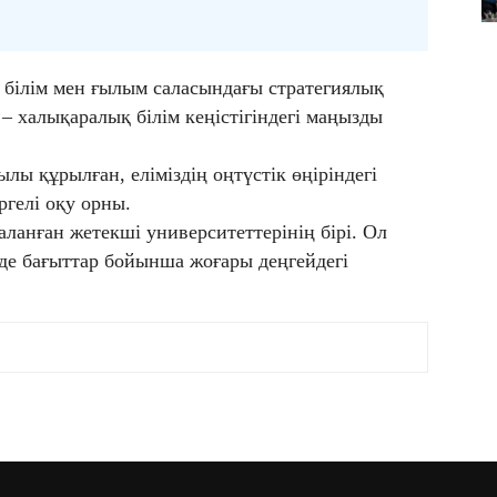
 білім мен ғылым саласындағы стратегиялық
л – халықаралық білім кеңістігіндегі маңызды
ы құрылған, еліміздің оңтүстік өңіріндегі
ргелі оқу орны.
аланған жетекші университеттерінің бірі. Ол
 де бағыттар бойынша жоғары деңгейдегі