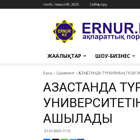
сенбі, тамыз 08, 2026
Сайтқа кіру
Ernur
Press
ЖАҢАЛЫҚТАР
ШОУ-БИЗНЕС
Басы
Шымкент
ҚАЗАҚСТАНДА ТҮРКИЯНЫҢ ГАЗИ
ҚАЗАҚСТАНДА Т
УНИВЕРСИТЕТІ
АШЫЛАДЫ
31.07.2025 11:12