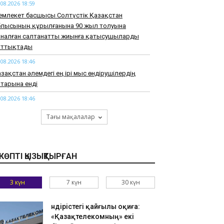
.08.2026 18:59
емлекет басшысы Солтүстік Қазақстан
блысының құрылғанына 90 жыл толуына
рналған салтанатты жиынға қатысушыларды
ұттықтады
.08.2026 18:46
зақстан әлемдегі ең ірі мыс өндірушілердің
тарына енді
.08.2026 18:46
арқұм Нұрай Серікбайдың туыстары
Тағы мақалалар
йыпталушыдан 10 миллиард теңге моральдық
емақы талап етті
.08.2026 18:33
КӨПТІ ҚЫЗЫҚТЫРҒАН
узАРТ» тобының әншісі Кенжебек Жанәбілов
нсақтау бөліміне түсті
3 күн
7 күн
30 күн
.08.2026 18:20
тайдан 2,7 млрд теңгенің тауарын заңсыз
елгендер әшкереленді
Өндірістегі қайғылы оқиға:
«Қазақтелекомның» екі
.08.2026 18:07