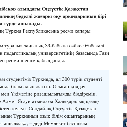
Қа
ібеков атындағы Оңтүстік Қазақстан
че
кияның беделді жоғары оқу орындарының бірі
07
ми түрде ашылады.
Ас
ың Түркия Республикасына ресми сапары
т
07
м туралы» заңының 39-бабына сәйкес Өзбекәлі
​Т
н педагогикалық университетінің базасында Гази
жо
ен ресми шешім қабылданды.
ам студентіміз Түркияда, ал 300 түрік студенті
нда білім алып жатыр. Осыған қолдау
і мен Үкіметіне ризашылығымды білдіремін.
де Ахмет Ясауи атындағы Халықаралық қазақ-
істеп келеді. Сондай-ақ Оңтүстік Қазақстан
анынан Түркияның озық білім ошақтарының
алы ашылмақ», – деді Мемлекет басшысы