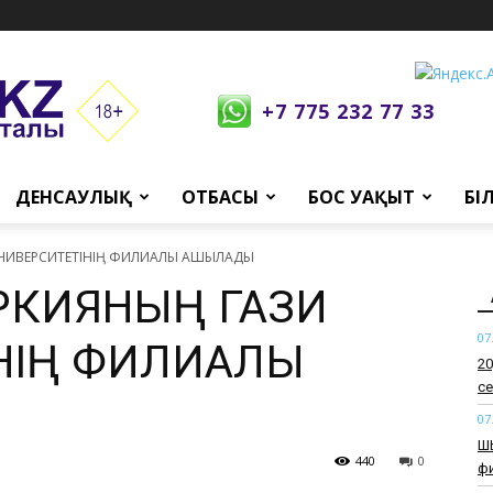
+7 775 232 77 33
ДЕНСАУЛЫҚ
ОТБАСЫ
БОС УАҚЫТ
БІ
 УНИВЕРСИТЕТІНІҢ ФИЛИАЛЫ АШЫЛАДЫ
ҮРКИЯНЫҢ ГАЗИ
07
НІҢ ФИЛИАЛЫ
​2
се
07
​Ш
440
0
ф