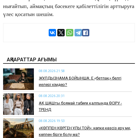
нығайтып, аймақтың бәсекеге қабілеттілігін арттыруға
үлес қосатын шешім.
АҚПАРАТТАР АҒЫМЫ
08.08.2026 21:58
ЖҰЛДЫЗНАМА БОЙЫНША: Ең «бетпақ» белгі
иелері кімдер?
08.08.2026 20:31
АҚ ШАШты боямай табиғи қалпында ӨСІРУ -
ТРЕНД
08.08.2026 19:53
​«КӨППЕН КӨРГЕН ҰЛЫ ТОЙ»: көпке көзсіз еру ме,
көппен бірге болу ма?