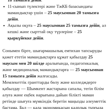
18 тамызға дейін
.
11-сынып түлектері және ТжКБ базасындағы
мамандықтар үшін –
25 маусымнан 20 тамызға
дейін
.
Ақылы оқуға –
25 маусымнан 25 тамызға дейін
, ал
кешкі және сырттай оқу түрлеріне –
25
қыркүйекке дейін
.
Сонымен бірге, шығармашылық емтихан тапсыруды
қажет ететін мамандықтарға құжат қабылдау
25
маусым мен 20 шілде
аралығында, педагогикалық
және медициналық мамандықтарға —
25 маусымнан
15 тамызға дейін
жалғасады.
Мемлекеттік гранттарды бөлу және колледждерге
қабылдау — Шымкент жастарына сапалы, тегін білім
алуға және еңбек нарығына дайын білікті маман
ретінде шығуға мүмкіндік беретін маңызды әлеуметтік
бастама. Бұл — қала экономикасын кадрлық тұрғыда