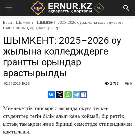
Басы
Шымкент
ШЫМКЕНТ: 2025–2026 оқу жылына колледждерге
гранттық орындар қарастырылды
ШЫМКЕНТ: 2025–2026 оқу
жылына колледждерге
гранттық орындар
қарастырылды
02.07.2025 19:36
2 735
0
Мемлекеттік тапсырыс аясында оқуға түскен
студенттер тегін білім алып қана қоймай, бір реттік
ыстық тамақпен және бірінші семестрде стипендиямен
қамтылады.