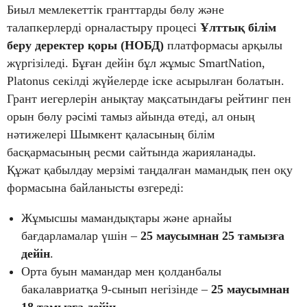
Биыл мемлекеттік гранттарды бөлу және
талапкерлерді орналастыру процесі
Ұлттық білім
беру деректер қоры (НОБД)
платформасы арқылы
жүргізіледі. Бұған дейін бұл жұмыс SmartNation,
Platonus секілді жүйелерде іске асырылған болатын.
Грант иегерлерін анықтау мақсатындағы рейтинг пен
орын бөлу рәсімі тамыз айында өтеді, ал оның
нәтижелері Шымкент қаласының білім
басқармасының ресми сайтында жарияланады.
Құжат қабылдау мерзімі таңдалған мамандық пен оқу
формасына байланысты өзгереді:
Жұмысшы мамандықтары және арнайы
бағдарламалар үшін –
25 маусымнан 25 тамызға
дейін
.
Орта буын мамандар мен қолданбалы
бакалавриатқа 9-сынып негізінде –
25 маусымнан