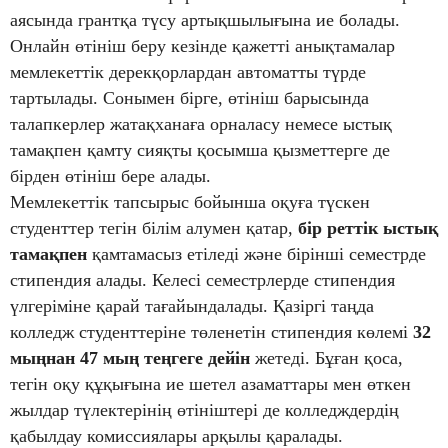
аясында грантқа түсу артықшылығына ие болады.
Онлайн өтініш беру кезінде қажетті анықтамалар
мемлекеттік дерекқорлардан автоматты түрде
тартылады. Сонымен бірге, өтініш барысында
талапкерлер жатақханаға орналасу немесе ыстық
тамақпен қамту сияқты қосымша қызметтерге де
бірден өтініш бере алады.
Мемлекеттік тапсырыс бойынша оқуға түскен
студенттер тегін білім алумен қатар,
бір реттік ыстық
тамақпен
қамтамасыз етіледі және бірінші семестрде
стипендия алады. Келесі семестрлерде стипендия
үлгеріміне қарай тағайындалады. Қазіргі таңда
колледж студенттеріне төленетін стипендия көлемі
32
мыңнан 47 мың теңгеге дейін
жетеді. Бұған қоса,
тегін оқу құқығына ие шетел азаматтары мен өткен
жылдар түлектерінің өтініштері де колледждердің
қабылдау комиссиялары арқылы қаралады.