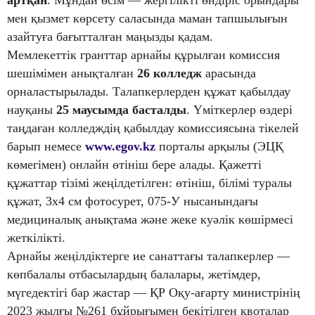
артқан
. Мұндай өсім — жергілікті өндіріс орындары
мен қызмет көрсету саласында маман тапшылығын
азайтуға бағытталған маңызды қадам.
Мемлекеттік гранттар арнайы құрылған комиссия
шешімімен анықталған
26 колледж
арасында
орналастырылады. Талапкерлерден құжат қабылдау
науқаны
25 маусымда басталды
. Үміткерлер өздері
таңдаған колледждің қабылдау комиссиясына тікелей
барып немесе
www.egov.kz
порталы арқылы (ЭЦҚ
көмегімен) онлайн өтініш бере алады. Қажетті
құжаттар тізімі жеңілдетілген: өтініш, білімі туралы
құжат, 3х4 см фотосурет, 075-У нысанындағы
медициналық анықтама және жеке куәлік көшірмесі
жеткілікті.
Арнайы жеңілдіктерге ие санаттағы талапкерлер —
көпбалалы отбасылардың балалары, жетімдер,
мүгедектігі бар жастар — ҚР Оқу-ағарту министрінің
2023 жылғы №261 бұйрығымен бекітілген квоталар