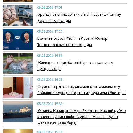
08.08.2026 17:51
Оралда ет өнімдерін «жалған» сертификаттау
дерегі анықталды
08.08.2026 17:25
Бельгия королі Филипп Қасым-Жомарт
Тоқаевқа жауап хат жолдады
08.08.2026 16:59
Жайық өзенінде батып бара жатқан адам
құтқарылды
08.08.2026 16:26
Студенттерді жатақханамен қамтамасыз ету
бойынша ахуалдық орталық жұмысын бастады
08.08.2026 15:52
Украина Қазақстан мұнайы өтетін Каспий құбыр
консарциуымы инфрақұрылымына шабуыл
жасамауға уәде берді
08.08.2026 15:23