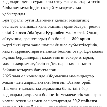
кадрларға деген сұранысты өтеу және жастарға тегін
білім алу мүмкіндігін кеңейту мақсатында
қабылданды.
Бұл туралы бүгін Шымкент қаласы әкімдігінің
баспасөз алаңында қала әкімінің орынбасары, ресми
өкілі
Сәрсен Абайұлы Құранбек
мәлім етті. Оның
айтуынша, гранттардың бір бөлігі —
800 орын
—
жергілікті орта және шағын бизнес субъектілерінің
нақты сұраныстары негізінде бөлініп отыр. Бұл қадам
жұмыс берушілердің қажеттілігін ескере отырып,
маман даярлау жүйесін еңбек нарығымен тығыз
байланыстыруға бағытталған.
2025 жыл ел көлемінде «Жұмысшы мамандықтар
жылы» деп жарияланғаны белгілі. Осыған орай,
Шымкент қаласында жұмысшы біліктілігі бар
кадрларды даярлауға бөлінетін мемлекеттік тапсырыс
көлемі өткен жылмен салыстырғанда
29,2 пайызға