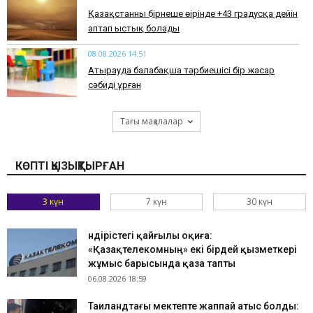
Қазақстанның бірнеше өңірінде +43 градусқа дейін
аптап ыстық болады
08.08.2026 14:51
Атырауда балабақша тәрбиешісі бір жасар
сәбиді ұрған
Тағы мақалалар
КӨПТІ ҚЫЗЫҚТЫРҒАН
3 күн
7 күн
30 күн
Өндірістегі қайғылы оқиға:
«Қазақтелекомның» екі бірдей қызметкері
жұмыс барысында қаза тапты
06.08.2026 18:59
Таиландтағы мектепте жаппай атыс болды: