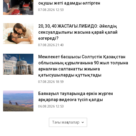
оқушы жеті адамды өлтірген
07.08.2026 12:53
​20, 30, 40 ЖАСТАҒЫ ЛИБИДО: Әйелдің
сексуалдылығы жасына қарай қалай
өзгереді?
07.08.2026 21:40
Мемлекет басшысы Солтүстік Қазақстан
облысының құрылғанына 90 жыл толуына
арналған салтанатты жиынға
қатысушыларды құттықтады
07.08.2026 18:59
Баянауыл тауларында еркін жүрген
арқарлар видеоға түсіп қалды
06.08.2026 12:53
Тағы мақалалар