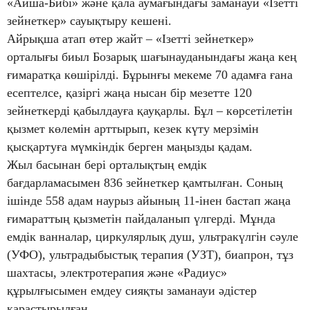
«Айша-Бибі» және қала аумағындағы заманауи «Ізетті
зейнеткер» сауықтыру кешені.
Айрықша атап өтер жайт – «Ізетті зейнеткер»
орталығы биыл Бозарық шағынауданындағы жаңа кең
ғимаратқа көшірілді. Бұрынғы мекеме 70 адамға ғана
есептелсе, қазіргі жаңа нысан бір мезетте 120
зейнеткерді қабылдауға қауқарлы. Бұл – көрсетілетін
қызмет көлемін арттырып, кезек күту мерзімін
қысқартуға мүмкіндік берген маңызды қадам.
Жыл басынан бері орталықтың емдік
бағдарламасымен 836 зейнеткер қамтылған. Соның
ішінде 558 адам наурыз айының 11-інен бастап жаңа
ғимараттың қызметін пайдаланып үлгерді. Мұнда
емдік ванналар, циркулярлық душ, ультракүлгін сәуле
(УФО), ультрадыбыстық терапия (УЗТ), биапрон, тұз
шахтасы, электротерапия және «Радиус»
құрылғысымен емдеу сияқты заманауи әдістер
қарастырылған.