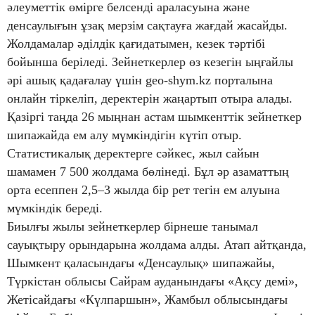
әлеуметтік өмірге белсенді араласуына және
денсаулығын ұзақ мерзім сақтауға жағдай жасайды.
Жолдамалар әділдік қағидатымен, кезек тәртібі
бойынша беріледі. Зейнеткерлер өз кезегін ыңғайлы
әрі ашық қадағалау үшін geo-shym.kz порталына
онлайн тіркеліп, деректерін жаңартып отыра алады.
Қазіргі таңда 26 мыңнан астам шымкенттік зейнеткер
шипажайда ем алу мүмкіндігін күтіп отыр.
Статистикалық деректерге сәйкес, жыл сайын
шамамен 7 500 жолдама бөлінеді. Бұл әр азаматтың
орта есеппен 2,5–3 жылда бір рет тегін ем алуына
мүмкіндік береді.
Биылғы жылы зейнеткерлер бірнеше танымал
сауықтыру орындарына жолдама алды. Атап айтқанда,
Шымкент қаласындағы «Денсаулық» шипажайы,
Түркістан облысы Сайрам ауданындағы «Ақсу демі»,
Жетісайдағы «Күлпаршын», Жамбыл облысындағы