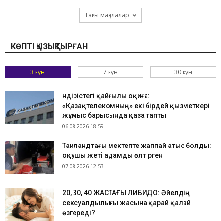
Тағы мақалалар
КӨПТІ ҚЫЗЫҚТЫРҒАН
3 күн
7 күн
30 күн
Өндірістегі қайғылы оқиға:
«Қазақтелекомның» екі бірдей қызметкері
жұмыс барысында қаза тапты
06.08.2026 18:59
Таиландтағы мектепте жаппай атыс болды:
оқушы жеті адамды өлтірген
07.08.2026 12:53
​20, 30, 40 ЖАСТАҒЫ ЛИБИДО: Әйелдің
сексуалдылығы жасына қарай қалай
өзгереді?