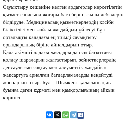
Сауықтыру кешеніне келген ардагерлер көрсетілетін
қызмет сапасына жоғары баға беріп, жылы лебіздерін
білдіруде. Медициналық қызметкерлердің кәсіби
біліктілігі мен жайлы жағдайдың үйлесуі бұл
орталықты қаладағы ең тиімді сауықтыру
орындарының біріне айналдырып отыр.
Қала әкімдігі алдағы жылдары да осы бағыттағы
қолдау шараларын жалғастырып, зейнеткерлердің
денсаулығын сақтау мен әлеуметтік жағдайын
жақсартуға арналған бағдарламаларды кеңейтуді
жоспарлап отыр. Бұл – Шымкент қаласының аға
буынға деген құрметі мен қамқорлығының айқын
көрінісі.