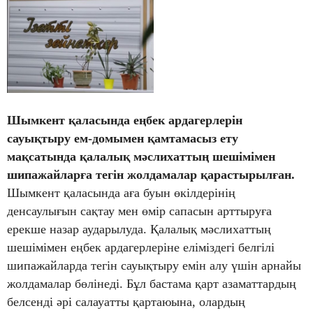
Шымкент қаласында еңбек ардагерлерін
сауықтыру ем-домымен қамтамасыз ету
мақсатында қалалық мәслихаттың шешімімен
шипажайларға тегін жолдамалар қарастырылған.
Шымкент қаласында аға буын өкілдерінің
денсаулығын сақтау мен өмір сапасын арттыруға
ерекше назар аударылуда. Қалалық мәслихаттың
шешімімен еңбек ардагерлеріне еліміздегі белгілі
шипажайларда тегін сауықтыру емін алу үшін арнайы
жолдамалар бөлінеді. Бұл бастама қарт азаматтардың
белсенді әрі салауатты қартаюына, олардың