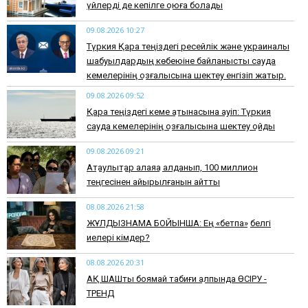
үйлерді де кепілге қоюға болады
09.08.2026 10:27
Түркия Қара теңіздегі ресейлік және украиналық
шабуылдардың көбеюіне байланысты сауда
кемелерінің қозғалысына шектеу енгізіп жатыр.
09.08.2026 09:52
Қара теңіздегі кеме қатынасына қауіп: Түркия
сауда кемелерінің қозғалысына шектеу қойды
09.08.2026 09:21
Ақтаулықтар алаяққа алданып, 100 миллион
теңгесінен айырылғанын айтты
08.08.2026 21:58
ЖҰЛДЫЗНАМА БОЙЫНША: Ең «бетпақ» белгі
иелері кімдер?
08.08.2026 20:31
АҚ ШАШты боямай табиғи қалпында ӨСІРУ -
ТРЕНД