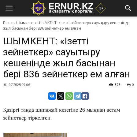
Басы
Шымкент
ШЫМКЕНТ: ​«Ізетті зейнеткер» сауықтыру кешенінде
жыл басынан бері 836 зейнеткер​ ем алған
ШЫМКЕНТ: ​«Ізетті
зейнеткер» сауықтыру
кешенінде жыл басынан
бері 836 зейнеткер​ ем алған
01.07.2025 09:06
375
0
Қазіргі таңда шипажай кезегіне 26 мыңнан астам
зейнеткер тіркелген.