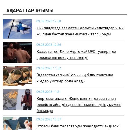
АҚПАРАТТАР АҒЫМЫ
09.08.2026 12:58
Финляндияда азаматтық алғысы келетіндер 2027
жылдан бастап жаңа емтихан тапсырады
09.08.2026 12:26
Қазақстандық Дияр Нұрғожай UFC турнирінде
қарсыласын нокаутпен жеңді
09.08.2026 11:52
"Қазақстан халқына" қорының білім грантына
кімдер үміткер бола алады
09.08.2026 11:21
Қырғызстандағы Жеңіс шыңында қаза тапқан
ресейлік әйелдің денесін төменге түсіру мүмкін
болмады
09.08.2026 10:57
Отбасы банк талаптарды жеңілдетті: енді ескі