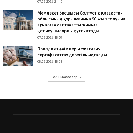
07.08.2026 21:40
Мемлекет басшысы Солтүстік Қазақстан
облысының құрылғанына 90 жыл толуына
арналған салтанатты жиынға
қатысушыларды құттықтады
07.08.2026 18:59
Оралда ет өнімдерін «жалған»
сертификаттау дерегі анықталды
08.08.2026 18:32
Тағы мақалалар