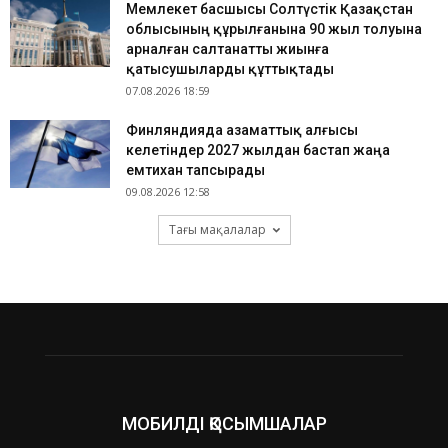
Мемлекет басшысы Солтүстік Қазақстан
облысының құрылғанына 90 жыл толуына
арналған салтанатты жиынға
қатысушыларды құттықтады
07.08.2026 18:59
Финляндияда азаматтық алғысы
келетіндер 2027 жылдан бастап жаңа
емтихан тапсырады
09.08.2026 12:58
Тағы мақалалар
МОБИЛДІ ҚОСЫМШАЛАР