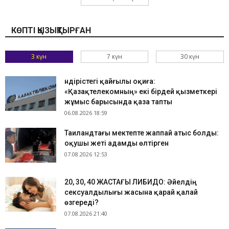
КӨПТІ ҚЫЗЫҚТЫРҒАН
3 күн
7 күн
30 күн
Өндірістегі қайғылы оқиға:
«Қазақтелекомның» екі бірдей қызметкері
жұмыс барысында қаза тапты
06.08.2026 18:59
Таиландтағы мектепте жаппай атыс болды:
оқушы жеті адамды өлтірген
07.08.2026 12:53
​20, 30, 40 ЖАСТАҒЫ ЛИБИДО: Әйелдің
сексуалдылығы жасына қарай қалай
өзгереді?
07.08.2026 21:40