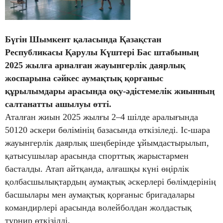
Бүгін Шымкент қаласында Қазақстан
Республикасы Қарулы Күштері Бас штабының
2025 жылға арналған жауынгерлік даярлық
жоспарына сәйкес аумақтық қорғаныс
құрылымдары арасында оқу-әдістемелік жиынның
салтанатты ашылуы өтті.
Аталған жиын 2025 жылғы 2–4 шілде аралығында
50120 әскери бөлімінің базасында өткізіледі. Іс-шара
жауынгерлік даярлық шеңберінде ұйымдастырылып,
қатысушылар арасында спорттық жарыстармен
басталды. Атап
айтқанда, алғашқы күні өңірлік
қолбасшылықтардың аумақтық әскерлері бөлімдерінің
басшылары мен аумақтық қорғаныс бригадалары
командирлері арасында волейболдан жолдастық
турнир өткізілді.