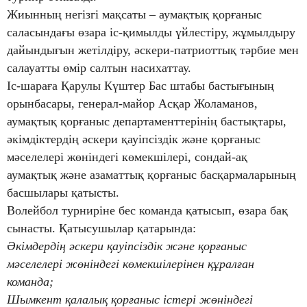
Жиынның негізгі мақсаты – аумақтық қорғаныс
саласындағы өзара іс-қимылды үйлестіру, жұмылдыру
дайындығын жетілдіру, әскери-патриоттық тәрбие мен
салауатты өмір салтын насихаттау.
Іс-шараға Қарулы Күштер Бас штабы бастығының
орынбасары, генерал-майор Асқар Жоламанов,
аумақтық қорғаныс департаменттерінің бастықтары,
әкімдіктердің әскери қауіпсіздік және қорғаныс
мәселелері жөніндегі көмекшілері, сондай-ақ
аумақтық және азаматтық қорғаныс басқармаларының
басшылары қатысты.
Волейбол турниріне бес команда қатысып, өзара бақ
сынасты. Қатысушылар қатарында:
Әкімдердің әскери қауіпсіздік және қорғаныс
мәселелері жөніндегі көмекшілерінен құралған
команда;
Шымкент қалалық қорғаныс істері жөніндегі