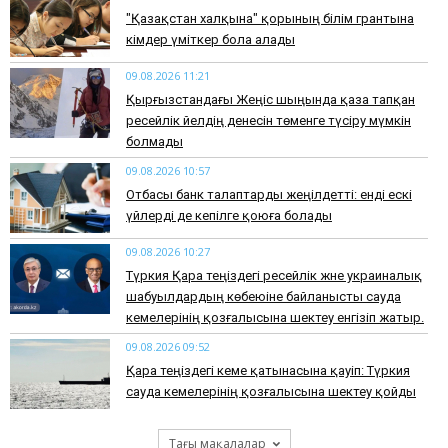
"Қазақстан халқына" қорының білім грантына
кімдер үміткер бола алады
09.08.2026 11:21
Қырғызстандағы Жеңіс шыңында қаза тапқан
ресейлік әйелдің денесін төменге түсіру мүмкін
болмады
09.08.2026 10:57
Отбасы банк талаптарды жеңілдетті: енді ескі
үйлерді де кепілге қоюға болады
09.08.2026 10:27
Түркия Қара теңіздегі ресейлік және украиналық
шабуылдардың көбеюіне байланысты сауда
кемелерінің қозғалысына шектеу енгізіп жатыр.
09.08.2026 09:52
Қара теңіздегі кеме қатынасына қауіп: Түркия
сауда кемелерінің қозғалысына шектеу қойды
Тағы мақалалар