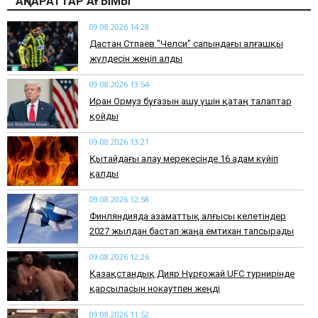
АҚПАРАТТАР АҒЫМЫ
09.08.2026 14:28
Дастан Сәтпаев "Челси" сапындағы алғашқы
жүлдесін жеңіп алды
09.08.2026 13:54
Иран Ормуз бұғазын ашу үшін қатаң талаптар
қойды
09.08.2026 13:21
Қытайдағы алау мерекесінде 16 адам күйіп
қалды
09.08.2026 12:58
Финляндияда азаматтық алғысы келетіндер
2027 жылдан бастап жаңа емтихан тапсырады
09.08.2026 12:26
Қазақстандық Дияр Нұрғожай UFC турнирінде
қарсыласын нокаутпен жеңді
09.08.2026 11:52