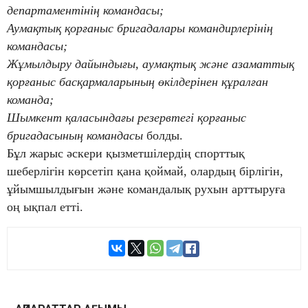
департаментінің командасы;
Аумақтық қорғаныс бригадалары командирлерінің
командасы;
Жұмылдыру дайындығы, аумақтық және азаматтық
қорғаныс басқармаларының өкілдерінен құралған
команда;
Шымкент қаласындағы резервтегі қорғаныс
бригадасының командасы
болды.
Бұл жарыс әскери қызметшілердің спорттық
шеберлігін көрсетіп қана қоймай, олардың бірлігін,
ұйымшылдығын және командалық рухын арттыруға
оң ықпал етті.