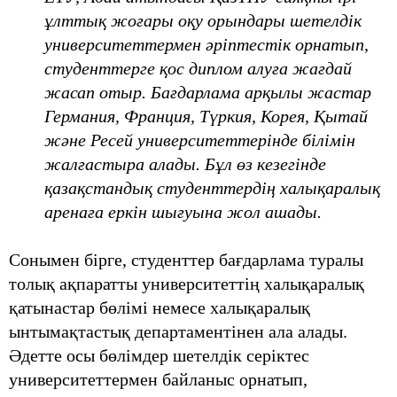
ұлттық жоғары оқу орындары шетелдік
университеттермен әріптестік орнатып,
студенттерге қос диплом алуға жағдай
жасап отыр. Бағдарлама арқылы жастар
Германия, Франция, Түркия, Корея, Қытай
және Ресей университеттерінде білімін
жалғастыра алады. Бұл өз кезегінде
қазақстандық студенттердің халықаралық
аренаға еркін шығуына жол ашады.
Сонымен бірге, студенттер бағдарлама туралы
толық ақпаратты университеттің халықаралық
қатынастар бөлімі немесе халықаралық
ынтымақтастық департаментінен ала алады.
Әдетте осы бөлімдер шетелдік серіктес
университеттермен байланыс орнатып,