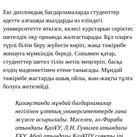
Екі дипломдық бағдарламаларда студенттер
әдетте алғашқы жылдарды өз еліндегі
университетте өткізсе, келесі курстарын серіктес
шетелдік оқу орнында жалғастырады. Бұл оларға
түрлі білім беру жүйесін көріп, жаңа тәжірибе
жинауға мүмкіндік береді. Сонымен қатар,
студенттер шетел тілін жетік меңгеріп, басқа
елдің мәдениетімен етене танысады. Мұндай
тәжірибе жастарды ашық ойлы, жан-жақты тұлға
болуға жетелейді.
Қазақстанда мұндай бағдарламалар
негізінен ұлттық университеттерде ғана
жүзеге асырылады. Мәселен, әл-Фараби
атындағы ҚазҰУ, Л.Н. Гумилев атындағы
ЕҰУ, Абай атындағы ҚазҰПУ сияқты ірі