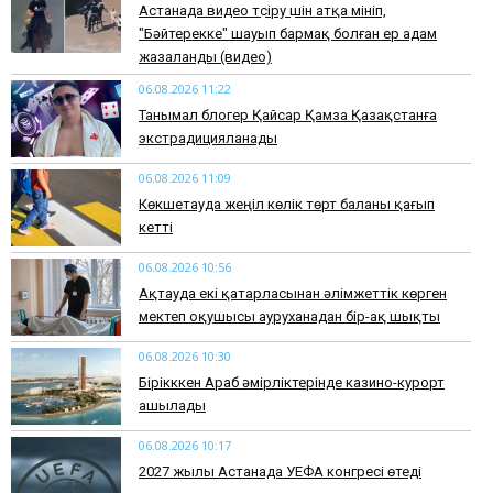
Астанада видео түсіру үшін атқа мініп,
"Бәйтерекке" шауып бармақ болған ер адам
жазаланды (видео)
06.08.2026 11:22
Танымал блогер Қайсар Қамза Қазақстанға
экстрадицияланады
06.08.2026 11:09
Көкшетауда жеңіл көлік төрт баланы қағып
кетті
06.08.2026 10:56
Ақтауда екі қатарласынан әлімжеттік көрген
мектеп оқушысы ауруханадан бір-ақ шықты
06.08.2026 10:30
Бірікккен Араб әмірліктерінде казино-курорт
ашылады
06.08.2026 10:17
2027 жылы Астанада УЕФА конгресі өтеді