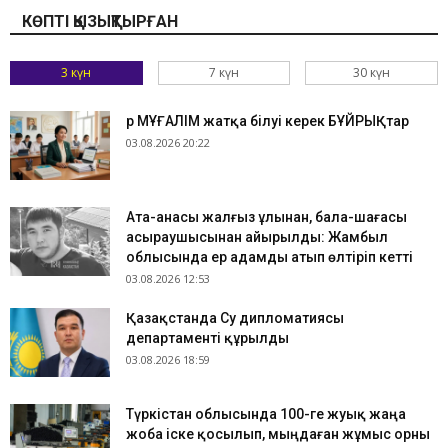
КӨПТІ ҚЫЗЫҚТЫРҒАН
3 күн
7 күн
30 күн
Әр МҰҒАЛІМ жатқа білуі керек БҰЙРЫҚтар
03.08.2026 20:22
Ата-анасы жалғыз ұлынан, бала-шағасы
асыраушысынан айырылды: Жамбыл
облысында ер адамды атып өлтіріп кетті
03.08.2026 12:53
Қазақстанда Су дипломатиясы
департаменті құрылды
03.08.2026 18:59
Түркістан облысында 100-ге жуық жаңа
жоба іске қосылып, мыңдаған жұмыс орны