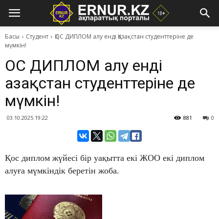
Басы
Студент
ҚОС ДИПЛОМ алу енді Қазақстан студенттеріне де
мүмкін!
ҚОС ДИПЛОМ алу енді
Қазақстан студенттеріне де
мүмкін!
03.10.2025 19:22
881
0
Қос диплом жүйесі бір уақытта екі ЖОО екі диплом
алуға мүмкіндік беретін жоба.