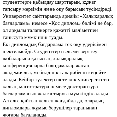
студенттерге қабылдау шарттарын, құжат
тапсыру мерзімін және оқу барысын түсіндіреді.
Университет сайттарында арнайы «Халықаралық
бағдарлама» немесе «Қос диплом» бөлімі де бар,
ол арқылы талапкерге қажетті мәліметпен
танысуға мүмкіндік туады.
Екі дипломдық бағдарлама тек оқу үдерісімен
шектелмейді. Студенттер ғылыми-зерттеу
жобаларына қатысып, халықаралық
конференцияларда баяндамалар жасап,
академиялық мобилділік тәжірибесін кеңейте
алады. Кейбір түлектер шетелдік университетте
қалып, магистратура немесе докторантура
бағдарламасын жалғастыруға мүмкіндік алады.
Ал елге қайтып келген жағдайда да, олардың
дипломдары жұмыс берушілер тарапынан
жоғары бағаланады.