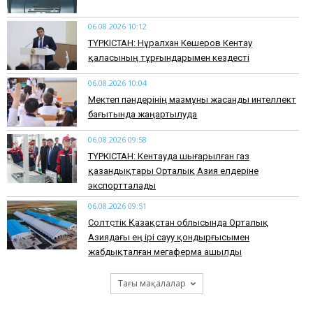
06.08.2026 10:12
ТҮРКІСТАН: Нұралхан Көшеров Кентау
қаласының тұрғындарымен кездесті
06.08.2026 10:04
Мектеп пәндерінің мазмұны жасанды интеллект
бағытында жаңартылуда
06.08.2026 09:58
ТҮРКІСТАН: Кентауда шығарылған газ
қазандықтары Орталық Азия елдеріне
экспортталады
06.08.2026 09:51
Солтүстік Қазақстан облысында Орталық
Азиядағы ең ірі сауу қондырғысымен
жабдықталған мегаферма ашылды
Тағы мақалалар