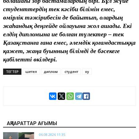
болашағы зор бастамалардың бірі. Бұл жүйе
студенттердің тек кәсіби білімін емес,
өмірлік тәжірибесін де байытып, олардың
жаһандық деңгейде ойлауына жол ашады. Екі
елдің дипломына ие болған түлектер – тек
Қазақстанға ғана емес, әлемдік қоғамдастыққа
қажет, жаңа буынның білімді де бәсекеге
қабілетті өкілдері.
ТЕГТЕР
шетел
диплом
студент
оқу
АҚПАРАТТАР АҒЫМЫ
06.08.2026 11:35