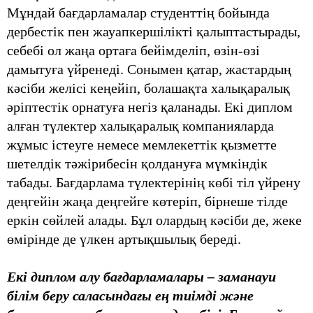
Мұндай бағдарламалар студенттің бойында
дербестік пен жауапкершілікті қалыптастырады,
себебі ол жаңа ортаға бейімделіп, өзін-өзі
дамытуға үйренеді. Сонымен қатар, жастардың
кәсіби желісі кеңейіп, болашақта халықаралық
әріптестік орнатуға негіз қаланады. Екі диплом
алған түлектер халықаралық компанияларда
жұмыс істеуге немесе мемлекеттік қызметте
шетелдік тәжірибесін қолдануға мүмкіндік
табады. Бағдарлама түлектерінің көбі тіл үйрену
деңгейін жаңа деңгейге көтеріп, бірнеше тілде
еркін сөйлей алады. Бұл олардың кәсіби де, жеке
өмірінде де үлкен артықшылық береді.
Екі диплом алу бағдарламалары – заманауи
білім беру саласындағы ең тиімді және