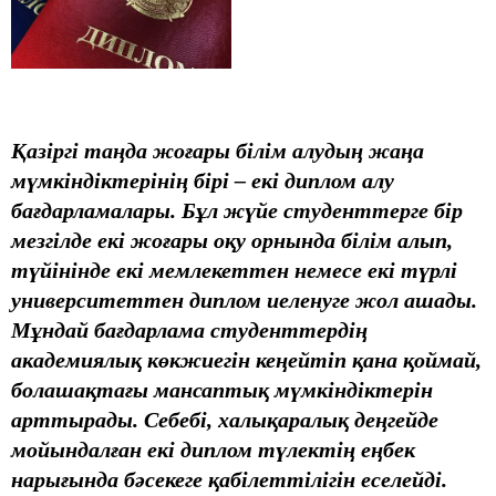
Қазіргі таңда жоғары білім алудың жаңа
мүмкіндіктерінің бірі – екі диплом алу
бағдарламалары. Бұл жүйе студенттерге бір
мезгілде екі жоғары оқу орнында білім алып,
түйінінде екі мемлекеттен немесе екі түрлі
университеттен диплом иеленуге жол ашады.
Мұндай бағдарлама студенттердің
академиялық көкжиегін кеңейтіп қана қоймай,
болашақтағы мансаптық мүмкіндіктерін
арттырады. Себебі, халықаралық деңгейде
мойындалған екі диплом түлектің еңбек
нарығында бәсекеге қабілеттілігін еселейді.