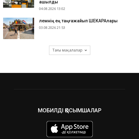
ашылды
04.08.2026 13:02
​Әлемнің ең таңғажайып ШЕКАРАлары
03.08.2026 21:53
Тағы мақалалар
МОБИЛДІ ҚОСЫМШАЛАР