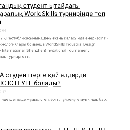
стандық студент Қытайдағы
аралық WorldSkills турнирінде топ
ы
0:04
ық Республикасының Шэньчжэнь қаласында өнеркәсіптік
хнологиялары бойынша WorldSkills Industrial Design
 International (Shenzhen) Invitational Tournament
ық турнирі өтті.
 студенттерге қай елдерде
 ІСТЕУГЕ болады?
9:47
інде шетелде жұмыс істеп, әрі тіл үйренуге мүмкіндік бар.