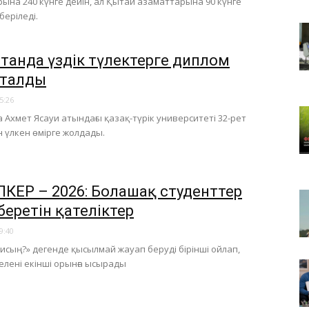
ына 240 күнге дейін, ал Қытай азаматтарына 90 күнге
 беріледі.
станда үздік түлектерге диплом
сталды
5:26
 Ахмет Ясауи атындағы қазақ-түрік университеті 32-рет
н үлкен өмірге жолдады.
ПКЕР – 2026: Болашақ студенттер
беретін қателіктер
9:40
исың?» дегенде қысылмай жауап беруді бірінші ойлап,
селені екінші орынға ысырады