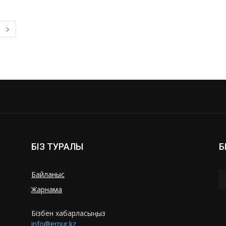
БІЗ ТУРАЛЫ
Б
Байланыс
Жарнама
Бізбен хабарласыңыз
info@ernur.kz