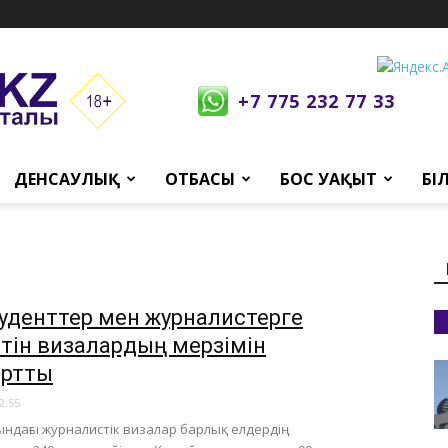
+7 775 232 77 33
ДЕНСАУЛЫҚ
ОТБАСЫ
БОС УАҚЫТ
БІ
туденттер мен журналистерге
етін визалардың мерзімін
артты
2:55
атындағы журналистік визалар барлық елдердің