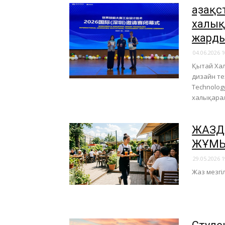
Қазақ
халық
жард
04.06.2026 1
Қытай Хал
дизайн те
Technology
халықарал
ЖАЗДА
ЖҰМЫС
29.05.2026 1
Жаз мезгіл