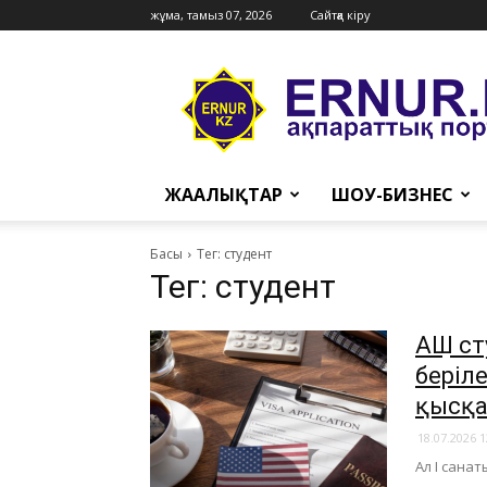
жұма, тамыз 07, 2026
Сайтқа кіру
Ernur
Press
ЖАҢАЛЫҚТАР
ШОУ-БИЗНЕС
Басы
Тег: студент
Тег: студент
АҚШ с
беріл
қысқ
18.07.2026 1
​Ал I сан