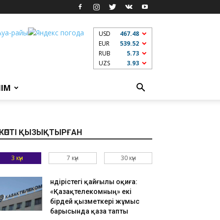
USD
467.48
EUR
539.52
RUB
5.73
UZS
3.93
ЛІМ
КӨПТІ ҚЫЗЫҚТЫРҒАН
3 күн
7 күн
30 күн
Өндірістегі қайғылы оқиға:
«Қазақтелекомның» екі
бірдей қызметкері жұмыс
барысында қаза тапты