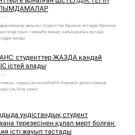
нттерге арналған ШЕТЕЛДІК ТЕГІН
ЛЫМДАМАЛАР
0:17
ғдарламалар арқылы студенттер бірнеше аптадан бірнеше
н шетелде оқып, тәжірибе жинап, халықаралық ортада
тілдіре алады.
НС: студенттер ЖАЗДА қандай
 істей алады
9:47
тамыз», «ақша салсаң көбейтіп береміз» деген күмәнді
дан сақ болу қажет.
андыда үндістандық студент
хана терезесінен құлап мерт болған:
ия істі жауып тастады