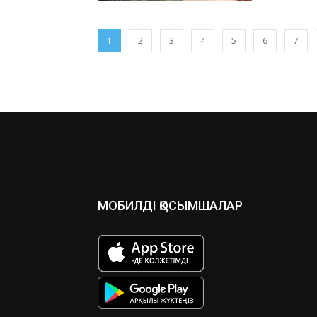
1
2
3
4
5
6
7
МОБИЛДІ ҚОСЫМШАЛАР