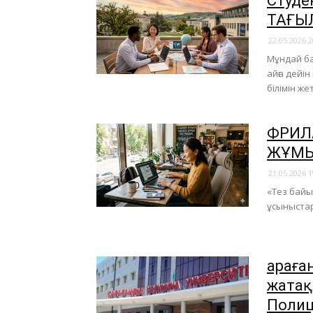
Студе
ТАҒЫ
22.05.2026 2
Мұндай ба
айға дейі
білімін же
ФРИЛА
ЖҰМЫС
21.05.2026 1
«Тез байы
ұсыныстар
Қарағ
жатақ
Полиц