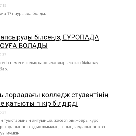
7:15
қиға 17 наурызда болды.
 тапсыруды білсеңіз, ЕУРОПАДА
 ОҚУҒА БОЛАДЫ
9:37
тегін немесе толық қаржыландырылатын білім алу
 бар.
ызылордадағы колледж студентінің
е қатысты пікір білдірді
5:31
 туыстарының айтуынша, жасөспірім жоғары курс
рі тарапынан соққыға жығылып, соның салдарынан көз
луы мүмкін.