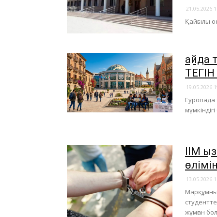
21.05.2026 1
Қайғылы о
Қайда
ТЕГІН
19.05.2026 1
Еуропада 
мүмкіндігі
ІІМ Қ
өлімін
13.05.2026 1
Марқұмның
студентте
жұмған бо