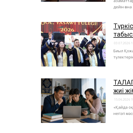
азаматтар
дейін ғана
Түркі
табы
03.07.2026 1
Биыл Қожа
түлектері
​ТАЛА
жиі жі
15.06.2026 1
«Қайда оқ
негізгі мә