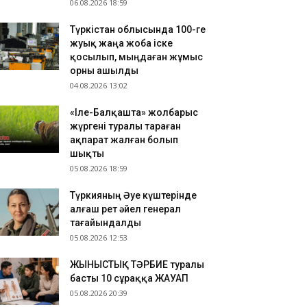
06.08.2026 18:59
Түркістан облысында 100-ге
жуық жаңа жоба іске
қосылып, мыңдаған жұмыс
орны ашылды
04.08.2026 13:02
«Іле-Балқашта» жолбарыс
жүргені туралы тараған
ақпарат жалған болып
шықты
05.08.2026 18:59
Түркияның Әуе күштерінде
алғаш рет әйел генерал
тағайындалды
05.08.2026 12:53
ЖЫНЫСТЫҚ ТӘРБИЕ туралы
басты 10 сұраққа ЖАУАП
05.08.2026 20:39