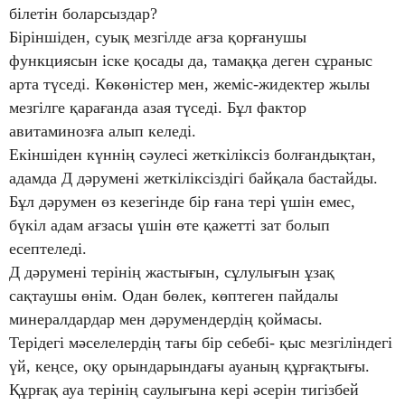
білетін боларсыздар?
Біріншіден, суық мезгілде ағза қорғанушы
функциясын іске қосады да, тамаққа деген сұраныс
арта түседі. Көкөністер мен, жеміс-жидектер жылы
мезгілге қарағанда азая түседі. Бұл фактор
авитаминозға алып келеді.
Екіншіден күннің сәулесі жеткіліксіз болғандықтан,
адамда Д дәрумені жеткіліксіздігі байқала бастайды.
Бұл дәрумен өз кезегінде бір ғана тері үшін емес,
бүкіл адам ағзасы үшін өте қажетті зат болып
есептеледі.
Д дәрумені терінің жастығын, сұлулығын ұзақ
сақтаушы өнім. Одан бөлек, көптеген пайдалы
минералдардар мен дәрумендердің қоймасы.
Терідегі мәселелердің тағы бір себебі- қыс мезгіліндегі
үй, кеңсе, оқу орындарындағы ауаның құрғақтығы.
Құрғақ ауа терінің саулығына кері әсерін тигізбей