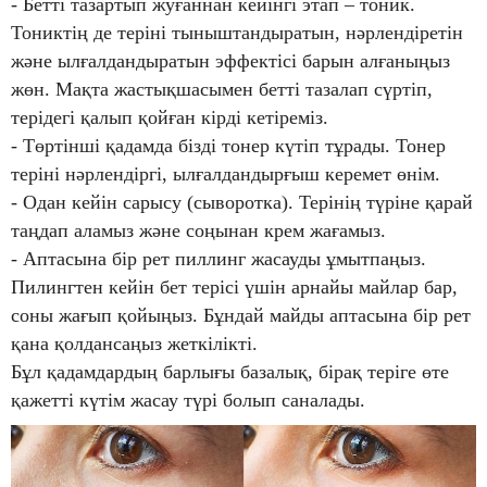
- Бетті тазартып жуғаннан кейінгі этап – тоник.
Тониктің де теріні тыныштандыратын, нәрлендіретін
және ылғалдандыратын эффектісі барын алғаныңыз
жөн. Мақта жастықшасымен бетті тазалап сүртіп,
терідегі қалып қойған кірді кетіреміз.
- Төртінші қадамда бізді тонер күтіп тұрады. Тонер
теріні нәрлендіргі, ылғалдандырғыш керемет өнім.
- Одан кейін сарысу (сыворотка). Терінің түріне қарай
таңдап аламыз және соңынан крем жағамыз.
- Аптасына бір рет пиллинг жасауды ұмытпаңыз.
Пилингтен кейін бет терісі үшін арнайы майлар бар,
соны жағып қойыңыз. Бұндай майды аптасына бір рет
қана қолдансаңыз жеткілікті.
Бұл қадамдардың барлығы базалық, бірақ теріге өте
қажетті күтім жасау түрі болып саналады.