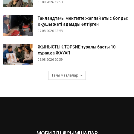
05.08.2026 12:53
Таиландтағы мектепте жаппай атыс болды:
оқушы жеті адамды өлтірген
07.08.2026 12:53
ЖЫНЫСТЫҚ ТӘРБИЕ туралы басты 10
сұраққа ЖАУАП
05.08.2026 20:39
Тағы мақалалар
МОБИЛДІ ҚОСЫМШАЛАР