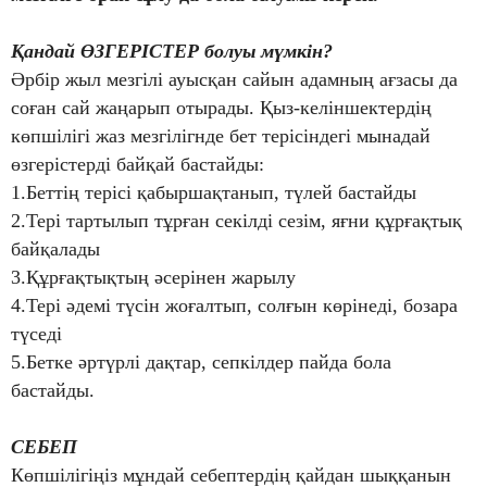
Қандай ӨЗГЕРІСТЕР болуы мүмкін?
Әрбір жыл мезгілі ауысқан сайын адамның ағзасы да
соған сай жаңарып отырады. Қыз-келіншектердің
көпшілігі жаз мезгілігнде бет терісіндегі мынадай
өзгерістерді байқай бастайды:
1.Беттің терісі қабыршақтанып, түлей бастайды
2.Тері тартылып тұрған секілді сезім, яғни құрғақтық
байқалады
3.Құрғақтықтың әсерінен жарылу
4.Тері әдемі түсін жоғалтып, солғын көрінеді, бозара
түседі
5.Бетке әртүрлі дақтар, сепкілдер пайда бола
бастайды.
СЕБЕП
Көпшілігіңіз мұндай себептердің қайдан шыққанын