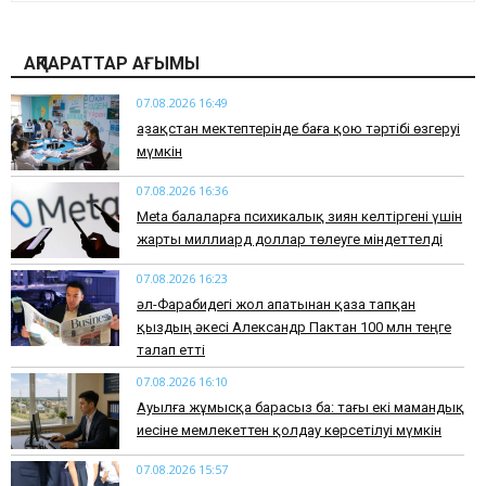
АҚПАРАТТАР АҒЫМЫ
07.08.2026 16:49
Қазақстан мектептерінде баға қою тәртібі өзгеруі
мүмкін
07.08.2026 16:36
Meta балаларға психикалық зиян келтіргені үшін
жарты миллиард доллар төлеуге міндеттелді
07.08.2026 16:23
әл-Фарабидегі жол апатынан қаза тапқан
қыздың әкесі Александр Пактан 100 млн теңге
талап етті
07.08.2026 16:10
Ауылға жұмысқа барасыз ба: тағы екі мамандық
иесіне мемлекеттен қолдау көрсетілуі мүмкін
07.08.2026 15:57