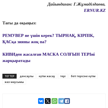
Дайындаған: Г.Жұмаділдаева,
ERNUR.KZ
Тағы да оқыңыз:
РЕМУВЕР не үшін керек? ТЫРНАҚ, КІРПІК,
ҚАСқа зияны жоқ па?
КИВИден жасалған МАСКА СОЛҒЫН ТЕРІні
жарқыратады
ТЕГТЕР
денсаулық
күтім жасау
тері
беті терісіне күтім
жаз маусымы