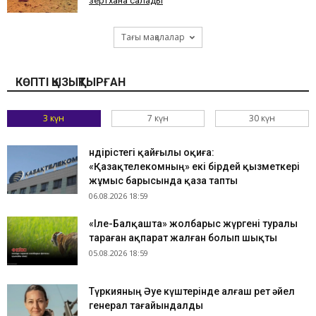
зертхана салады
Тағы мақалалар
КӨПТІ ҚЫЗЫҚТЫРҒАН
3 күн
7 күн
30 күн
Өндірістегі қайғылы оқиға:
«Қазақтелекомның» екі бірдей қызметкері
жұмыс барысында қаза тапты
06.08.2026 18:59
«Іле-Балқашта» жолбарыс жүргені туралы
тараған ақпарат жалған болып шықты
05.08.2026 18:59
Түркияның Әуе күштерінде алғаш рет әйел
генерал тағайындалды