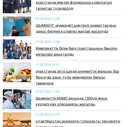
Қазақстанда мектеп формасына қойылатын
талаптар түсіндірілді
07.08.2026 15:48
ШЫМКЕНТ: мүмкіндігі шектеулі азаматтардың
дауыс беруіне қолайлы жағдай жасалуда
07.08.2026 15:44
Мемлекеттік білім беру гранттарының биылғы
иегерлері анықталды
07.08.2026 15:31
Қазақстанда апта ішінде әлеуметтік маңызы бар
бірқатар азық-түлік өнімдерінің бағасы
төмендеді
07.08.2026 15:20
Шымкентте МӘМС аясында 1500-ға жуық
күрделі көз операциясы жасалды
07.08.2026 15:18
Қытай Марстан әкелінетін топырақты тексеретін