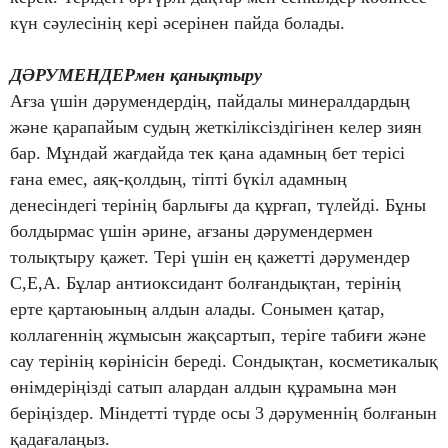
күн сәулесінің кері әсерінен пайда болады.
ДӘРУМЕНДЕРмен қанықтыру
Ағза үшін дәрумендердің, пайдалы минералдардың
және қарапайым судың жеткіліксіздігінен келер зиян
бар. Мұндай жағдайда тек қана адамның бет терісі
ғана емес, аяқ-қолдың, тіпті бүкіл адамның
денесіндегі терінің барлығы да құрғап, түлейді. Бұны
болдырмас үшін әрине, ағзаны дәрумендермен
толықтыру қажет. Тері үшін ең қажетті дәрумендер
С,Е,А. Бұлар антиоксидант болғандықтан, терінің
ерте қартаюының алдын алады. Сонымен қатар,
коллагеннің жұмысын жақсартып, теріге табиғи және
сау терінің көрінісін береді. Сондықтан, косметикалық
өнімдеріңізді сатып алардан алдын құрамына мән
беріңіздер. Міндетті түрде осы 3 дәруменнің болғанын
қадағалаңыз.