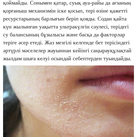
қоймайды. Сонымен қатар, суық ауа-райы да ағзаның
қорғаныш механизмін іске қосып, тері өзіне қажетті
ресурстарының барлығын беріп қояды. Содан қайта
күн жылынған уақытта ультракүлгін сәулесі, терідегі
су балансының бұзылысы және басқа да факторлар
теріге әсер етеді. Жаз мезгілі келгенде бет терісіндегі
әртүрлі мәселелер жауыннан кейінгі саңырауқұлақтай
жылдам шыға келуі осындай себептерден туындайды.