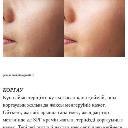
фото:
dermatologcentr.ru
ҚОРҒАУ
Күн сайын теріңізге күтім жасап қана қоймай, оны
қорғаудың жолын да жақсы меңгеруіңіз қажет.
Өйткені, жаз айларында ғана емес, жылдың төрт
мезгілінде де SPF кремін жағып, теріңізді қорғауыңыз
керек. Терідегі әртүрлі дақтар мен сепкілдер көбінесе