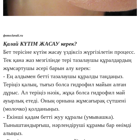
фото:
lavali.ru
Қалай КҮТІМ ЖАСАУ керек?
Бет терісіне күтім жасау үздіксіз жүргізілетін процесс.
Тек қана жаз мезгілінде тері тазалаушы құралдардың
жұмсартушы әсері барын алу керек:
- Ең алдымен бетті тазалаушы құралды таңдаңыз.
Теріңіз қалың, тығыз болса гидрофил майын алған
дұрыс. Ал теріңіз нәзік, жұқа болса гидрофил май
ауырлық етеді. Оның орнына жұмсағырақ сүтшені
(молочко) қолданыңыз.
- Екінші қадам бетті жуу құралы (умывашка).
Тыныштандырғыш, нәрлендіруші құрамы бар өнімді
алыңыз.