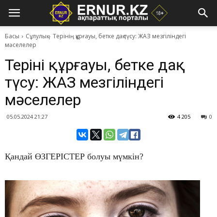
Басы
Сұлулық
​Терінің құрғауы, бетке дақ түсу: ЖАЗ мезгіліндегі
мәселелер
​Терінің құрғауы, бетке дақ
түсу: ЖАЗ мезгіліндегі
мәселелер
05.05.2024 21:27
4 205
0
Қандай ӨЗГЕРІСТЕР болуы мүмкін?