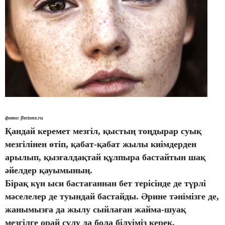
фото: flectone.ru
Қандай керемет мезгіл, қыстың тоңдырар суық
мезгілінен өтіп, қабат-қабат жылы киімдерден
арылып, қызғалдақтай құлпыра бастайтын шақ
әйелдер қауымының.
Бірақ күн ыси бастағаннан бет терісінде де түрлі
мәселелер де туындай бастайды. Әрине тәнімізге де,
жанымызға да жылу сыйлаған жайма-шуақ
мезгілге орай сұлу да бола білуіміз керек.