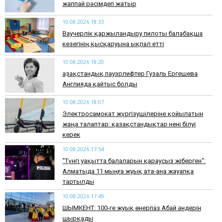
жаппай рәсімдеп жатыр
10.08.2026 18:33
Ваучерлік қаржыландыру пилоты балабақша
кезегінің қысқаруына ықпал етті
10.08.2026 18:20
Қазақстандық пауэрлифтер Гузаль Ергешева
Англияда қайтыс болды
10.08.2026 18:07
Электросамокат жүргізушілеріне қойылатын
жаңа талаптар: қазақстандықтар нені білуі
керек
10.08.2026 17:54
"Түнгі уақытта балаларын қараусыз жіберген":
Алматыда 11 мыңға жуық ата-ана жауапқа
тартылды
10.08.2026 17:49
ШЫМКЕНТ: 100-ге жуық өнерпаз Абай әндерін
шырқады