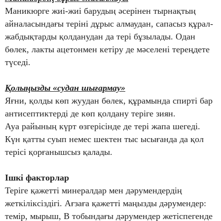
Маникюрге жиі-жиі барудың әсерінен тырнақтың
айналасындағы теріні дұрыс алмаудан, сапасыз құрал-
жабдықтарды қолданудан да тері бұзылады. Одан
бөлек, лакты ацетонмен кетіру де мәселені тереңдете
түседі.
Қолыңызды «судан шығармау»
Яғни, қолды көп жуудан бөлек, құрамында спирті бар
антисептиктерді де көп қолдану теріге зиян.
Ауа райының күрт өзгерісінде де тері жапа шегеді.
Күн қатты суып немес шектен тыс ысығанда да қол
терісі қорғанышсыз қалады.
Ішкі факторлар
Теріге қажетті минералдар мен дәрумендердің
жеткіліксіздігі. Ағзаға қажетті маңызды дәрумендер:
темір, мырыш, В тобындағы дәрумендер жетіспегенде