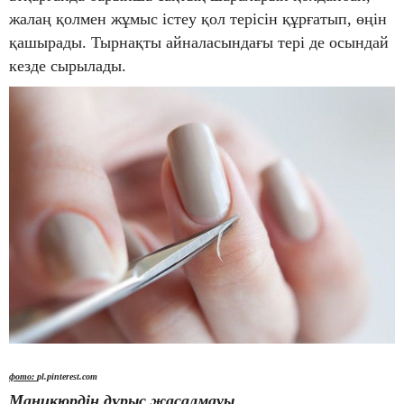
жалаң қолмен жұмыс істеу қол терісін құрғатып, өңін
қашырады. Тырнақты айналасындағы тері де осындай
кезде сырылады.
фото:
pl.pinterest.com
Маникюрдің дұрыс жасалмауы