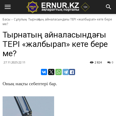
Басы
Сұлулық
​Тырнақтың айналасындағы ТЕРІ «жалбырап» кете бере
ме?
​Тырнақтың айналасындағы
ТЕРІ «жалбырап» кете бере
ме?
27.11.2025 22:11
2 824
0
Оның нақты себептері бар.