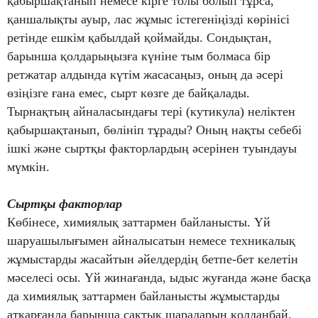
қабыршақтанып немесе кірге толы болып тұрса,
қаншалықты ауыр, лас жұмыс істегеніңізді көрінісі
ретінде ешкім қабылдай қоймайды. Сондықтан,
барынша қолдарыңызға күніне тым болмаса бір
ретжатар алдында күтім жасасаңыз, оның да әсері
өзіңізге ғана емес, сырт көзге де байқалады.
Тырнақтың айналасындағы тері (кутикула) неліктен
қабыршақтанып, бөлініп тұрады? Оның нақты себебі
ішкі және сыртқы факторлардың әсерінен туындауы
мүмкін.
Сыртқы факторлар
Көбінесе, химиялық заттармен байланысты. Үй
шаруашылығымен айналысатын немесе техникалық
жұмыстарды жасайтын әйелдердің бетпе-бет келетін
мәселесі осы. Үй жинағанда, ыдыс жуғанда және басқа
да химиялық заттармен байланысты жұмыстарды
атқарғанда барынша сақтық шараларын қолданбай,