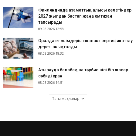
Финляндияда азаматтық алғысы келетіндер
2027 жылдан бастап жаңа емтихан
тапсырады
09.08.2026 12:58
Оралда ет өнімдерін «жалған» сертификаттау
дерегі анықталды
08.08.2026 18:32
Атырауда балабақша тәрбиешісі бір жасар
сәбиді ұрған
08.08.2026 14:51
Тағы мақалалар