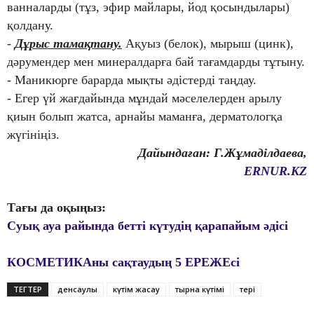
ванналарды (тұз, эфир майлары, йод қосындылары)
қолдану.
-
Дұрыс тамақтану.
Ақуыз (белок), мырыш (цинк),
дәрумендер мен минералдарға бай тағамдарды тұтыну.
- Маникюрге барарда мықты әдістерді таңдау.
- Егер үй жағдайында мұндай мәселелерден арылу
қиын болып жатса, арнайы маманға, дерматологқа
жүгініңіз.
Дайындаған: Г.Жұмаділдаева,
ERNUR.KZ
Тағы да оқыңыз:
Суық ауа райында бетті күтудің қарапайым әдісі
КОСМЕТИКАны сақтаудың 5 ЕРЕЖЕсі
ТЕГТЕР
денсаулық
күтім жасау
тырнақ күтімі
тері