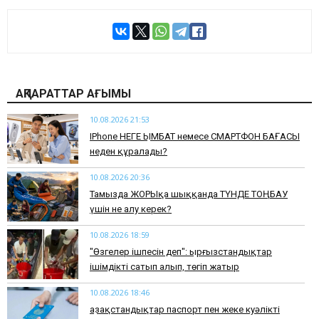
АҚПАРАТТАР АҒЫМЫ
10.08.2026 21:53
IPhone НЕГЕ ҚЫМБАТ немесе СМАРТФОН БАҒАСЫ
неден құралады?
10.08.2026 20:36
​Тамызда ЖОРЫҚқа шыққанда ТҮНДЕ ТОҢБАУ
үшін не алу керек?
10.08.2026 18:59
"Өзгелер ішпесін деп": Қырғызстандықтар
ішімдікті сатып алып, төгіп жатыр
10.08.2026 18:46
Қазақстандықтар паспорт пен жеке куәлікті