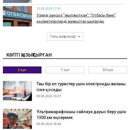
10.08.2026 17:41
Тізімді заңсыз "жылжытқан": "Отбасы банк"
қызметкерлерді жұмыстан шығарды
Тағы мақалалар
КӨПТІ ҚЫЗЫҚТЫРҒАН
3 күн
7 күн
30 күн
Тағы бір ел туристер үшін электронды визаны
іске қосады
09.08.2026 16:37
Ультрамарафоншы сайлауға дауыс беру үшін
1300 км еңсермек
09.08.2026 18:45