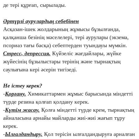
де тері құрғап, сырылады.
Әртүрлі аурулардың себебінен
Асқазан-ішек жолдарының жұмысы бұзылғанда,
қалқанша безінің мәселелері, тері аурулары (экзема,
псориаз тағы басқа) себептерден туындауы мүмкін.
Стресс, депрессия.
Күйзеліс жағдайлары, жүйке
жүйесінің бұзылыстары терінің және тырнақтың
саулығына кері әсерін тигізеді.
Не істеу керек?
-
Қорғану.
Химикаттармен жұмыс барысында міндетті
түрде резина қолғап қолдану керек.
-
Күтім жасау.
Қолға міндетті түрде крем, тырнақтың
айналасына арнайы майларды жиі-жиі жағып тұру
керек.
-
Ылғалдандыру.
Қол терісін ылғалдандыруға арналған