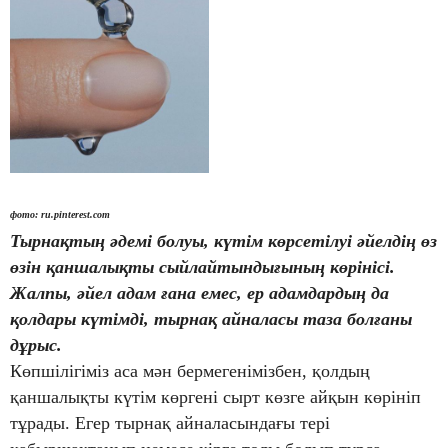
фото:
ru.pinterest.com
Тырнақтың әдемі болуы, күтім көрсетілуі әйелдің өз
өзін қаншалықты сыйлайтындығының көрінісі.
Жалпы, әйел адам ғана емес, ер адамдардың да
қолдары күтімді, тырнақ айналасы таза болғаны
дұрыс.
Көпшілігіміз аса мән бермегенімізбен, қолдың
қаншалықты күтім көргені сырт көзге айқын көрініп
тұрады. Егер тырнақ айналасындағы тері