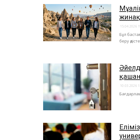
Мұғал
жинақ
15.04.2026 1
Бұл бастам
беру әдіс
Әйелд
қашан
10.03.2026 1
​Бағдарла
Елімі
униве