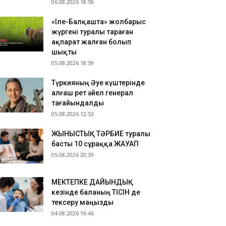
06.08.2026 18:59
«Іле-Балқашта» жолбарыс
жүргені туралы тараған
ақпарат жалған болып
шықты
05.08.2026 18:59
Түркияның Әуе күштерінде
алғаш рет әйел генерал
тағайындалды
05.08.2026 12:53
ЖЫНЫСТЫҚ ТӘРБИЕ туралы
басты 10 сұраққа ЖАУАП
05.08.2026 20:39
МЕКТЕПКЕ ДАЙЫНДЫҚ
кезінде баланың ТІСІН де
тексеру маңызды
04.08.2026 19:46