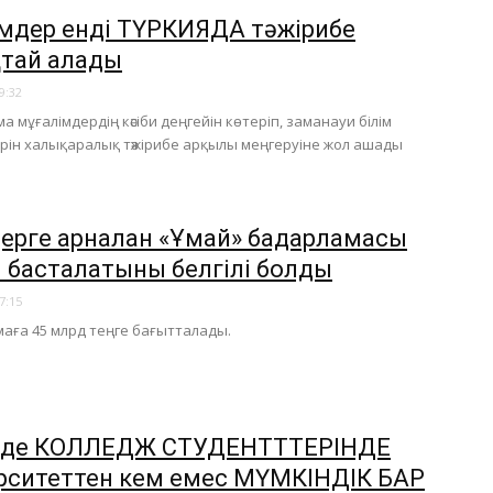
імдер енді ТҮРКИЯДА тәжірибе
тай алады
9:32
а мұғалімдердің кәсіби деңгейін көтеріп, заманауи білім
терін халықаралық тәжірибе арқылы меңгеруіне жол ашады
ерге арналған «Ұмай» бағдарламасы
 басталатыны белгілі болды
7:15
маға 45 млрд теңге бағытталады.
зде КОЛЛЕДЖ СТУДЕНТТТЕРІНДЕ
рситеттен кем емес МҮМКІНДІК БАР