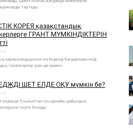
ариялайды, қажет болған жағдайда инженерлік
ацияларды тартады.
ТІК КОРЕЯ қазақстандық
керлерге ГРАНТ МҮМКІНДІКТЕРІН
тті
9:43
ық қаржыландыратын ең беделді бағдарлама енді
дық талапкерлер үшін де мүмкін.
ДЖДІ ШЕТ ЕЛДЕ ОҚУ мүмкін бе?
9:43
т елдерде 9 сыныптан соң арнайы дайындық
маларына түсуге болады