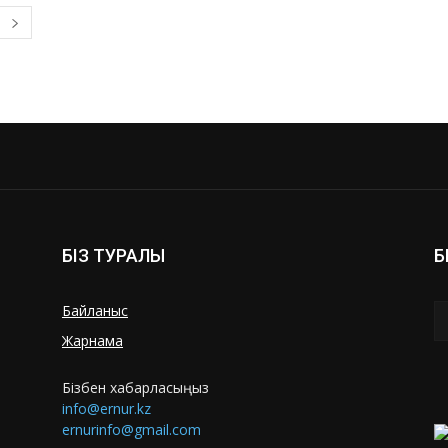
БІЗ ТУРАЛЫ
Б
Байланыс
Жарнама
Бізбен хабарласыңыз
info@ernur.kz
ernurinfo@gmail.com