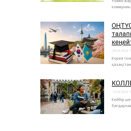
тізімін ж
коммуник
ОҢТҮС
талап
кеңей
29.04.2026 1
Корея тол
қазақстан
КОЛЛЕ
16.04.2026 1
Кейбір ше
бағдарла