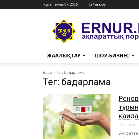
жұма, тамыз 07, 2026
Сайтқа кіру
Ernur
Press
ЖАҢАЛЫҚТАР
ШОУ-БИЗНЕС
Басы
Тег: бағдарлама
Тег: бағдарлама
Ренов
тұрғын
қағид
23.07.2026 1
Бұл ретте