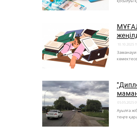
қосылуы қ
МҰҒАЛ
жеңіл
10.10.2025 1
Заманауи 
көмектесе
"Дипл
маман
05.05.2025 0
Ауылға жі
теңге қар