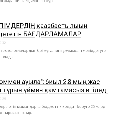
оғамда жиі талқыланып жүр.
ІМДЕРДІҢ қағазбастылығын
дететін БАҒДАРЛАМАЛАР
9:32
технологиялардың бәрі мұғалімнің жұмысын жеңілдетуге
 алады.
оммен ауылға": биыл 2,8 мың жас
 тұрғын үймен қамтамасыз етіледі
9:25
берілетін мамандарға бюджеттік кредит беруге 25 млрд
астырылып отыр.