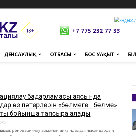
+7 775 232 77 33
ДЕНСАУЛЫҚ
ОТБАСЫ
БОС УАҚЫТ
БІ
ациялау бағдарламасы аясында
дар өз пәтерлерін «бөлмеге - бөлме»
аты бойынша тапсыра алады
5:05
 әкімдік реновациялау аймағын айқындайды, нысандардың