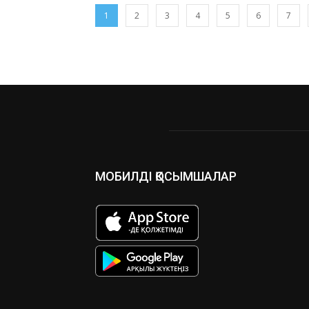
1
2
3
4
5
6
7
МОБИЛДІ ҚОСЫМШАЛАР