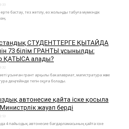
9:33
 ерте бастау, тез жетілу, өз жолыңды табуға мүмкіндік
лаң.
қстандық СТУДЕНТТЕРГЕ ҚЫТАЙДА
шін 73 білім ГРАНТЫ ұсынылды:
р ҚАТЫСА алады?
9:32
меті ұсынған грант арқылы бакалавриат, магистратура және
ура деңгейінде тегін оқуға болады.
ыздық автонесие қайта іске қосыла
 Министрлік жауап берді
2:53
да 4 пайыздық автонесие бағдарламасының қайта іске