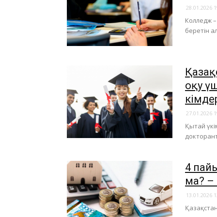
28.01.2026 1
Колледж –
беретін а
Қаза
оқу ү
кімде
27.01.2026 1
Қытай үкі
докторант
4 пай
ма? –
13.01.2026 1
Қазақстан