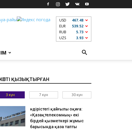
USD
467.48
EUR
539.52
RUB
5.73
UZS
3.93
ЛІМ
КӨПТІ ҚЫЗЫҚТЫРҒАН
3 күн
7 күн
30 күн
Өндірістегі қайғылы оқиға:
«Қазақтелекомның» екі
бірдей қызметкері жұмыс
барысында қаза тапты