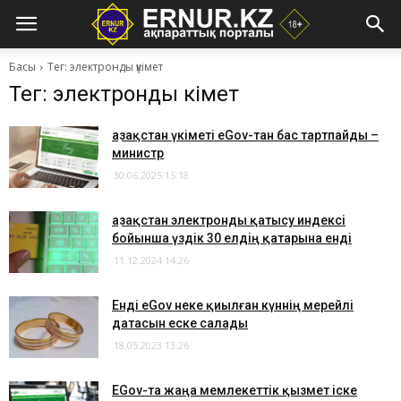
Басы
Тег: электронды үкімет
Тег: электронды үкімет
Қазақстан үкіметі еGov-тан бас тартпайды –
министр
30.06.2025 15:18
Қазақстан электронды қатысу индексі
бойынша үздік 30 елдің қатарына енді
11.12.2024 14:26
Енді еGov неке қиылған күннің мерейлі
датасын еске салады
18.05.2023 13:26
EGov-та жаңа мемлекеттік қызмет іске