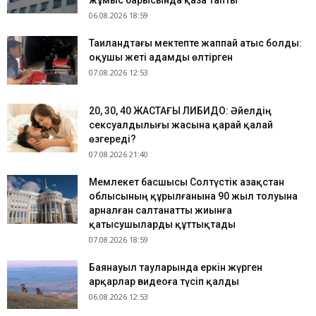
жұмыс барысында қаза тапты
06.08.2026 18:59
Таиландтағы мектепте жаппай атыс болды:
оқушы жеті адамды өлтірген
07.08.2026 12:53
​20, 30, 40 ЖАСТАҒЫ ЛИБИДО: Әйелдің
сексуалдылығы жасына қарай қалай
өзгереді?
07.08.2026 21:40
Мемлекет басшысы Солтүстік Қазақстан
облысының құрылғанына 90 жыл толуына
арналған салтанатты жиынға
қатысушыларды құттықтады
07.08.2026 18:59
Баянауыл тауларында еркін жүрген
арқарлар видеоға түсіп қалды
06.08.2026 12:53