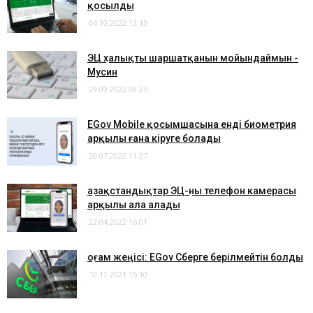
қосылды
04.10.2022 13:13
ЭЦҚ халықты шаршатқанын мойындаймын -
Мусин
29.09.2022 08:25
EGov Mobile қосымшасына енді биометрия
арқылы ғана кіруге болады
20.07.2022 11:27
Қазақстандықтар ЭЦҚ-ны телефон камерасы
арқылы ала алады
22.04.2022 16:01
Қоғам жеңісі: EGov Сберге берілмейтін болды
10.11.2021 15:10