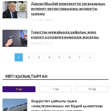
Дархан Мыңбай мемлекеттік органдардың
интернет-ресурстарындағы ақпаратты
сынады
10.11.2021 14:05
Түркістан әуежайында цифрлық жеке
куәлікті қолдануға мүмкіндік жасалды
24.09.2021 12:23
1
2
3
4
5
6
7
КӨПТІ ҚЫЗЫҚТЫРҒАН
3 күн
7 күн
30 күн
Өндірістегі қайғылы оқиға:
«Қазақтелекомның» екі бірдей қызметкері