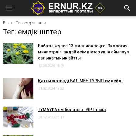
Басы
Тег: емдік шөптер
Тег: емдік шөптер
Бақбақты жұлса 13 миллион теңге: Экология
министрлігі қандай өсімдіктер үшін айыппұл
салынатынын айтты
12.05.2026 16:49
​Қатты жөтелді БАЛ МЕН ТҰРЫП емдейді
21.02.2024 18:22
​ТҰМАУҒА ем болатын ТӨРТ тәсіл
28.12.2023 20:11