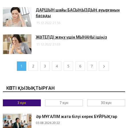
​ДАРШЫН шайы БАСЫҢЫЗДЫҢ ауырғанын
басады
15.12.2022 21:56
​ЖӨТЕЛДІ жеңу үшін МЫНАНЫ ішіңіз
11.12.2022 21:03
1
2
3
4
5
6
7
КӨПТІ ҚЫЗЫҚТЫРҒАН
3 күн
7 күн
30 күн
Әр МҰҒАЛІМ жатқа білуі керек БҰЙРЫҚтар
03.08.2026 20:22