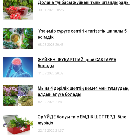
​Долана тұнбасы жүйкені тыныштандырады
30.11.2023 20:25
​ Ұзақ өмір сүруге септігін тигізетін шипалы 5
өсімдік
08.08.2023 20:48
ЖҮЙКЕНІ ЖҰҚАРТПАЙ қалай САҚТАУҒА
болады
11.07.2023 20:39
Мына 4 дәрілік шөптің көмегімен тұмаудың
алдын алуға болады
02.02.2023 21:41
Әр ҮЙДЕ болуы тиіс ЕМДІК ШӨПТЕРДІ біле
жүріңіз
22.12.2022 21:37