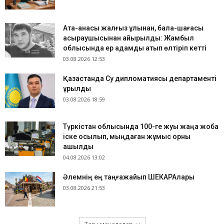
Ата-анасы жалғыз ұлынан, бала-шағасы
асыраушысынан айырылды: Жамбыл
облысында ер адамды атып өлтіріп кетті
03.08.2026 12:53
Қазақстанда Су дипломатиясы департаменті
құрылды
03.08.2026 18:59
Түркістан облысында 100-ге жуық жаңа жоба
іске қосылып, мыңдаған жұмыс орны
ашылды
04.08.2026 13:02
​Әлемнің ең таңғажайып ШЕКАРАлары
03.08.2026 21:53