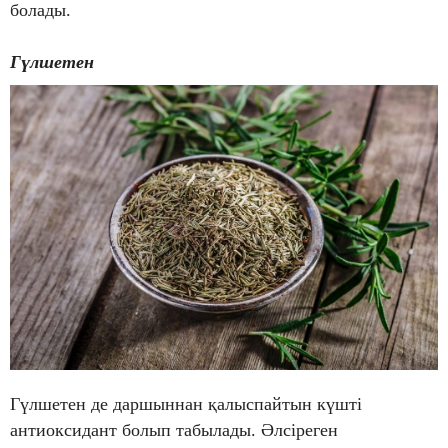
болады.
Гүлшетен
Гүлшетен де даршыннан қалыспайтын күшті
антиоксидант болып табылады. Әлсіреген