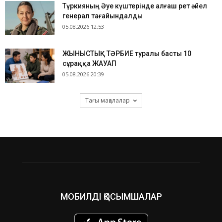
Түркияның Әуе күштерінде алғаш рет әйел
генерал тағайындалды
05.08.2026 12:53
ЖЫНЫСТЫҚ ТӘРБИЕ туралы басты 10
сұраққа ЖАУАП
05.08.2026 20:39
Тағы мақалалар
МОБИЛДІ ҚОСЫМШАЛАР