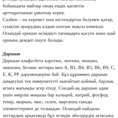
бойындағы майлар оның емдік қасиетін
арттыратынын ұмытпау керек.
Сәлбен – ең керемет хош иістендіргіш болумен қатар,
суықтап ауырудың алдын алатын жақсы көмекші.
Осындай ерекше өсімдікті тағамдарға қосуға және шай
орнына демдеп ішуге болады.
Даршын
Даршын альфа-бета каротин, лютеин, ниацин,
ликопин, бетаин заттары мен А, В1, В4, В5, В6, В9, С,
Е, К, РР дәрумендеріне бай. Бұл құраммен даршын
дәмдеуіші тек иммунитетті нығайтып қоймай, барлық
ағзаға жағымды әсер етеді. Сондай-ақ даршын адам
үшін өмірлік маңызы бар кальций, натрий, фосфор,
темір, мырыш, мыс, селен, марганец сынды
элементтермен де толыққан. Осындай пайдалы
заттардың арқасында бұл өсімдік әйелдердің ағзасына