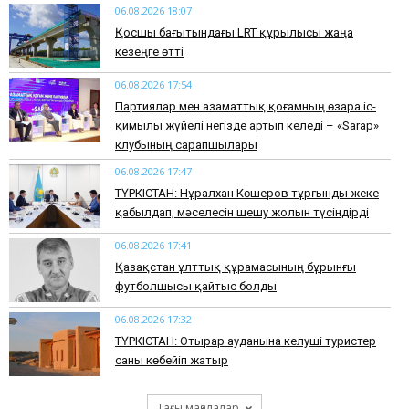
06.08.2026 18:07
Қосшы бағытындағы LRT құрылысы жаңа
кезеңге өтті
06.08.2026 17:54
Партиялар мен азаматтық қоғамның өзара іс-
қимылы жүйелі негізде артып келеді – «Sarap»
клубының сарапшылары
06.08.2026 17:47
ТҮРКІСТАН: Нұралхан Көшеров тұрғынды жеке
қабылдап, мәселесін шешу жолын түсіндірді
06.08.2026 17:41
Қазақстан ұлттық құрамасының бұрынғы
футболшысы қайтыс болды
06.08.2026 17:32
ТҮРКІСТАН: Отырар ауданына келуші туристер
саны көбейіп жатыр
Тағы мақалалар