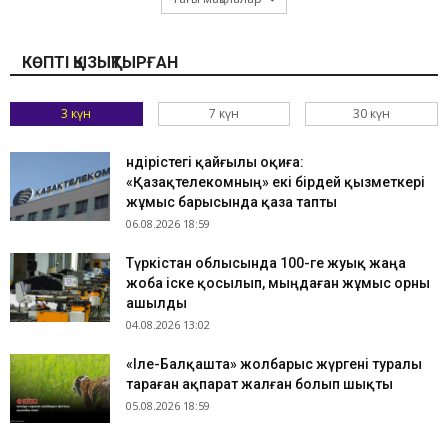
КӨПТІ ҚЫЗЫҚТЫРҒАН
3 күн
7 күн
30 күн
Өндірістегі қайғылы оқиға:
«Қазақтелекомның» екі бірдей қызметкері
жұмыс барысында қаза тапты
06.08.2026 18:59
Түркістан облысында 100-ге жуық жаңа
жоба іске қосылып, мыңдаған жұмыс орны
ашылды
04.08.2026 13:02
«Іле-Балқашта» жолбарыс жүргені туралы
тараған ақпарат жалған болып шықты
05.08.2026 18:59