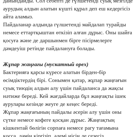
дайындайды. Сол себепті де гүлшетенді суық мезгілде
аурудың алдын алатын күшті құрал деп еш кедергісіз
айта аламыз.
Пайдаланар алдында гүлшетенді майдалап турайды
немесе еттартқыштан өткізіп алған дұрыс. Оны шайға
қосуға және де даршынмен бірге пісірмелерге
дәмдеуіш ретінде пайдалануға болады.
Жұпар жаңғағы (мускатный орех)
Бактерияға қарсы күресе алатын бірден-бір
өсімдіктердің бірі. Сонымен қатар, жұпар жаңғағын
суық тиюдің алдын алу үшін пайдаланса да жақсы
нәтиже береді. Кей жағдайларда бұл жаңғақты ішек
аурулары кезінде жеуге де кеңес береді.
Жұпар жаңғағының пайдалы әсерін алу үшін оны
сүтке немесе кофеге қосқан дұрыс. Жаңғақтың
кішкентай бөлігін сорпаға немесе рагу тағамына
қосса, дәмін кіргізіп, әдемі иісін де сезесіз.