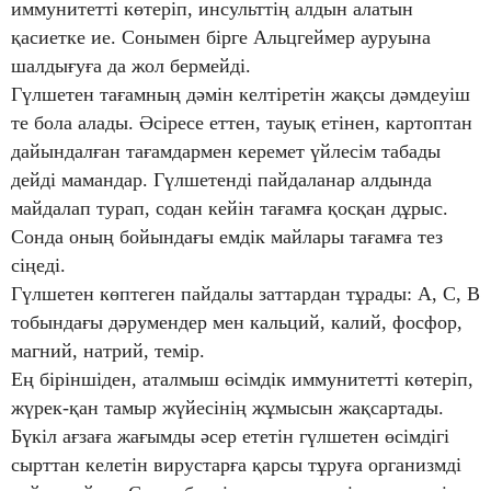
иммунитетті көтеріп, инсульттің алдын алатын
қасиетке ие. Сонымен бірге Альцгеймер ауруына
шалдығуға да жол бермейді.
Гүлшетен тағамның дәмін келтіретін жақсы дәмдеуіш
те бола алады. Әсіресе еттен, тауық етінен, картоптан
дайындалған тағамдармен керемет үйлесім табады
дейді мамандар. Гүлшетенді пайдаланар алдында
майдалап турап, содан кейін тағамға қосқан дұрыс.
Сонда оның бойындағы емдік майлары тағамға тез
сіңеді.
Гүлшетен көптеген пайдалы заттардан тұрады: А, С, В
тобындағы дәрумендер мен кальций, калий, фосфор,
магний, натрий, темір.
Ең біріншіден, аталмыш өсімдік иммунитетті көтеріп,
жүрек-қан тамыр жүйесінің жұмысын жақсартады.
Бүкіл ағзаға жағымды әсер ететін гүлшетен өсімдігі
сырттан келетін вирустарға қарсы тұруға организмді