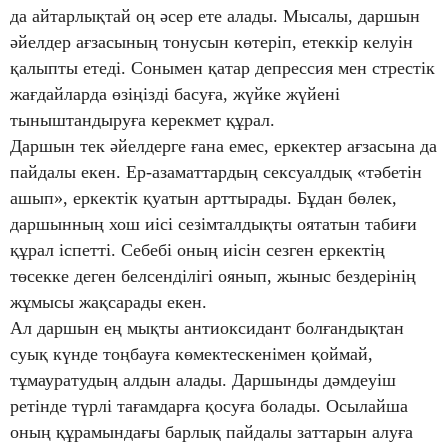
да айтарлықтай оң әсер ете алады. Мысалы, даршын
әйелдер ағзасының тонусын көтеріп, етеккір келуін
қалыпты етеді. Сонымен қатар депрессия мен стрестік
жағдайларда өзіңізді басуға, жүйке жүйені
тыныштандыруға керекмет құрал.
Даршын тек әйелдерге ғана емес, еркектер ағзасына да
пайдалы екен. Ер-азаматтардың сексуалдық «тәбетін
ашып», еркектік қуатын арттырады. Бұдан бөлек,
даршынның хош иісі сезімталдықты оятатын табиғи
құрал іспетті. Себебі оның иісін сезген еркектің
төсекке деген белсенділігі оянып, жыныс бездерінің
жұмысы жақсарады екен.
Ал даршын ең мықты антиоксидант болғандықтан
суық күнде тоңбауға көмектескенімен қоймай,
тұмауратудың алдын алады. Даршынды дәмдеуіш
ретінде түрлі тағамдарға қосуға болады. Осылайша
оның құрамындағы барлық пайдалы заттарын алуға