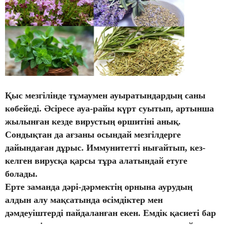
Қыс мезгілінде тұмаумен ауыратындардың саны
көбейеді. Әсіресе ауа-райы күрт суытып, артынша
жылынған кезде вирустың өршитіні анық.
Сондықтан да ағзаны осындай мезгілдерге
дайындаған дұрыс. Иммунитетті нығайтып, кез-
келген вирусқа қарсы тұра алатындай етуге
болады.
Ерте заманда дәрі-дәрмектің орнына аурудың
алдын алу мақсатында өсімдіктер мен
дәмдеуіштерді пайдаланған екен. Емдік қасиеті бар