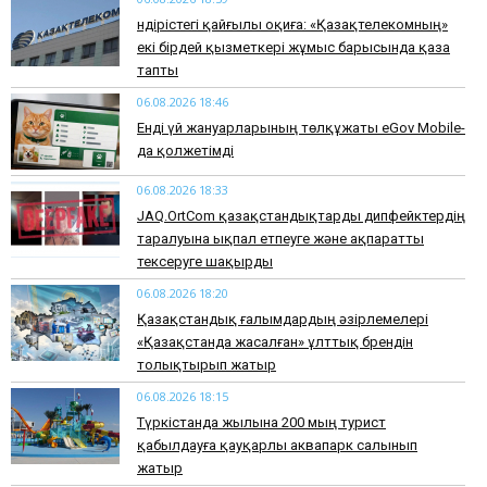
Өндірістегі қайғылы оқиға: «Қазақтелекомның»
екі бірдей қызметкері жұмыс барысында қаза
тапты
06.08.2026 18:46
Енді үй жануарларының төлқұжаты eGov Mobile-
да қолжетімді
06.08.2026 18:33
JAQ.OrtCom қазақстандықтарды дипфейктердің
таралуына ықпал етпеуге және ақпаратты
тексеруге шақырды
06.08.2026 18:20
Қазақстандық ғалымдардың әзірлемелері
«Қазақстанда жасалған» ұлттық брендін
толықтырып жатыр
06.08.2026 18:15
Түркістанда жылына 200 мың турист
қабылдауға қауқарлы аквапарк салынып
жатыр