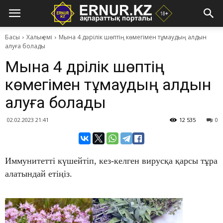
Басы
Халық емі
Мына 4 дәрілік шөптің көмегімен тұмаудың алдын
алуға болады
Мына 4 дәрілік шөптің
көмегімен тұмаудың алдын
алуға болады
02.02.2023 21:41
12 535
0
Иммунитетті күшейтіп, кез-келген вирусқа қарсы тұра
алатындай етіңіз.