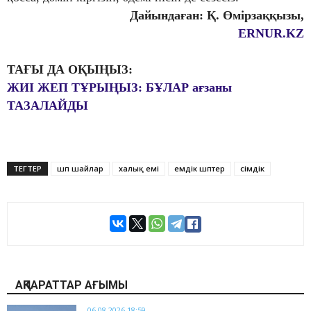
Дайындаған: Қ. Өмірзаққызы,
ERNUR.KZ
ТАҒЫ ДА ОҚЫҢЫЗ:
ЖИІ ЖЕП ТҰРЫҢЫЗ: БҰЛАР ағзаны
ТАЗАЛАЙДЫ
ТЕГТЕР
шөп шайлар
халық емі
емдік шөптер
өсімдік
АҚПАРАТТАР АҒЫМЫ
06.08.2026 18:59