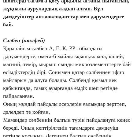
шөптерді тағамға қосу арқылы ағзаны нығайтып,
жұқпалы аурулардың алдын алған. Бұл
дәмдеуіштер антиоксиданттар мен дәрумендерге
бай.
Сәлбен (шалфей)
Қарапайым сәлбен А, Е, К, РР тобындағы
дәрумендерге, омега-6 майлы ьқышқылына, калий,
магний, темір, мырыш сынды микроэлементтерге бай
өсімдіктердің бірі. Сонымен қатар сәлбеннен эфир
майларын да алуға болады. Сәлбенді қызыл иек
қабынғанда, тамақ ауырғанда емдік шөп ретінде
пайдаланған.
Оның мұндай пайдалы әсерлерін ғалымдар зерттеп,
дәлелдеп те қойған.
Мамандар сәлбеннің балғын түрін пайдалануға кеңес
береді. Оның кептірілгенін тағамдарға дәмдеуіш
ретінде қосыңыз. Дегенмен балғын сәлбеннің