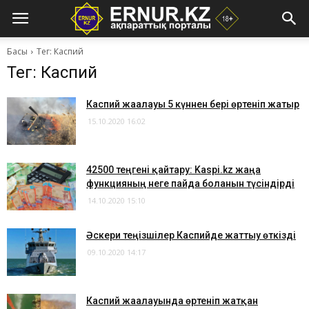
Басы
Тег: Каспий
Тег: Каспий
Каспий жағалауы 5 күннен бері өртеніп жатыр
15.10.2020 16:02
42500 теңгені қайтару: Kaspi.kz жаңа
функцияның неге пайда болғанын түсіндірді
14.10.2020 15:10
Әскери теңізшілер Каспийде жаттығу өткізді
09.10.2020 14:17
Каспий жағалауында өртеніп жатқан