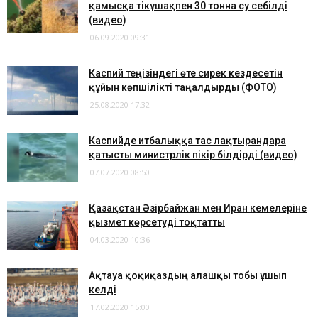
қамысқа тікұшақпен 30 тонна су себілді
(видео)
06.09.2020 09:31
Каспий теңізіндегі өте сирек кездесетін
құйын көпшілікті таңғалдырды (ФОТО)
25.08.2020 17:32
Каспийде итбалыққа тас лақтырғандарға
қатысты министрлік пікір білдірді (видео)
07.07.2020 08:50
Қазақстан Әзірбайжан мен Иран кемелеріне
қызмет көрсетуді тоқтатты
04.03.2020 10:36
Ақтауға қоқиқаздың алғашқы тобы ұшып
келді
17.02.2020 15:00