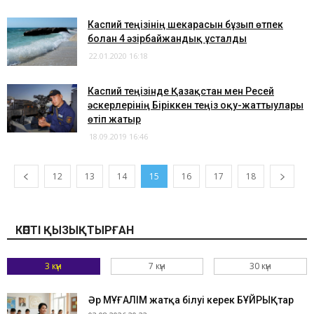
Каспий теңізінің шекарасын бұзып өтпек
болған 4 әзірбайжандық ұсталды
22.01.2020 16:18
Каспий теңізінде Қазақстан мен Ресей
әскерлерінің Біріккен теңіз оқу-жаттығулары
өтіп жатыр
18.09.2019 16:46
12
13
14
15
16
17
18
КӨПТІ ҚЫЗЫҚТЫРҒАН
3 күн
7 күн
30 күн
Әр МҰҒАЛІМ жатқа білуі керек БҰЙРЫҚтар