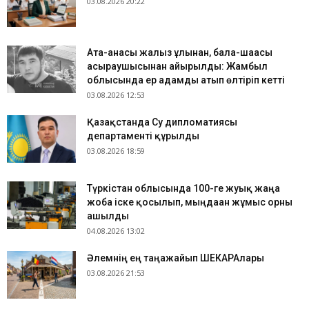
03.08.2026 20:22
Ата-анасы жалғыз ұлынан, бала-шағасы
асыраушысынан айырылды: Жамбыл
облысында ер адамды атып өлтіріп кетті
03.08.2026 12:53
Қазақстанда Су дипломатиясы
департаменті құрылды
03.08.2026 18:59
Түркістан облысында 100-ге жуық жаңа
жоба іске қосылып, мыңдаған жұмыс орны
ашылды
04.08.2026 13:02
​Әлемнің ең таңғажайып ШЕКАРАлары
03.08.2026 21:53