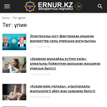
Басы
Тег: құпия
Тег: құпия
Электрондық шот-фактурадан алынған
мәліметтер салық құпиясына жатқызылды
19.11.2024 12:40
​«Әкемнен мұндайды күтпеп едім»:
алматылық бойжеткен анасынан жасырған
құпиясын бөлісті
17.04.2024 20:20
​«Құдам мені қорлады»: қызылордалық
жалғызілікті әйел жан сырымен бөлісті
19.03.2024 20:14