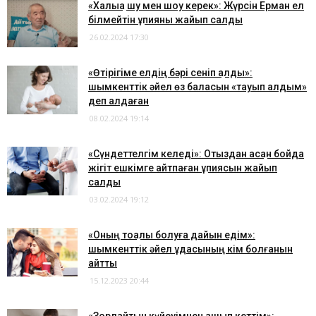
​«Халыққа шу мен шоу керек»: Жүрсін Ерман ел
білмейтін құпияны жайып салды
26.02.2024 17:30
​«Өтірігіме елдің бәрі сеніп қалды»:
шымкенттік әйел өз баласын «тауып алдым»
деп алдаған
08.02.2024 19:14
​«Сүндеттелгім келеді»: Отыздан асқан бойдақ
жігіт ешкімге айтпаған құпиясын жайып
салды
03.02.2024 19:12
​«Оның тоқалы болуға дайын едім»:
шымкенттік әйел құдасының кім болғанын
айтты
15.12.2023 20:44