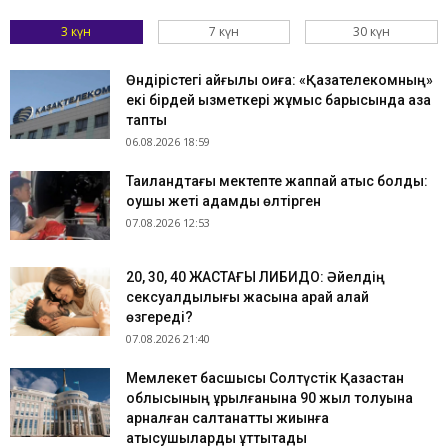
3 күн
7 күн
30 күн
Өндірістегі қайғылы оқиға: «Қазақтелекомның»
екі бірдей қызметкері жұмыс барысында қаза
тапты
06.08.2026 18:59
Таиландтағы мектепте жаппай атыс болды:
оқушы жеті адамды өлтірген
07.08.2026 12:53
​20, 30, 40 ЖАСТАҒЫ ЛИБИДО: Әйелдің
сексуалдылығы жасына қарай қалай
өзгереді?
07.08.2026 21:40
Мемлекет басшысы Солтүстік Қазақстан
облысының құрылғанына 90 жыл толуына
арналған салтанатты жиынға
қатысушыларды құттықтады