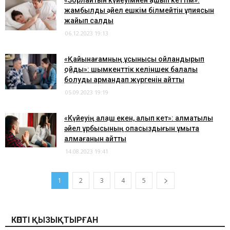
​«Зорлайтын күйеуімнен қашып кеттім»:
жамбылдық әйел ешкім білмейтін құпиясын
жайып салды
06.12.2023 19:13
​«Қайынағамның ұсынысы ойландырып
қойды»: шымкенттік келіншек балалы
болуды армандап жүргенін айтты
05.09.2023 19:19
​«Күйеуің алқаш екен, алып кет»: алматылық
әйел құрбысының опасыздығын ұмыта
алмағанын айтты
14.08.2023 19:41
1
2
3
4
5
КӨПТІ ҚЫЗЫҚТЫРҒАН