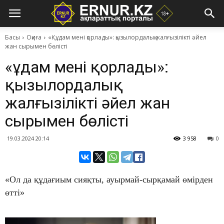
Басы
Оқиға
​«Құдам мені қорлады»: қызылордалық жалғызілікті әйел
жан сырымен бөлісті
​«Құдам мені қорлады»:
қызылордалық
жалғызілікті әйел жан
сырымен бөлісті
19.03.2024 20:14
3 958
0
«Ол да құдағиым сияқты, ауырмай-сырқамай өмірден
өтті»