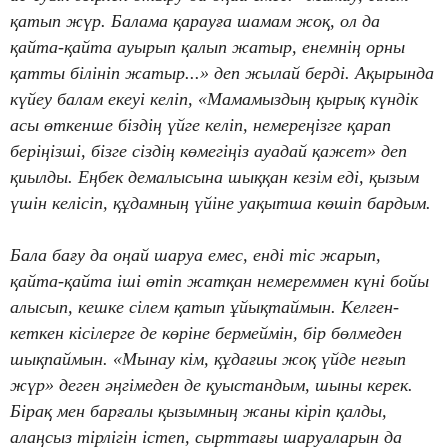
қатып жүр. Балама қарауға шамам жоқ, ол да
қайта-қайта ауырып қалып жатыр, енемнің орны
қатты білініп жатыр...» деп жылай берді. Ақырында
күйеу балам екеуі келіп, «Мамамыздың қырық күндік
асы өткенше біздің үйге келіп, немереңізге қарап
беріңізші, бізге сіздің көмегіңіз ауадай қажет» деп
қиылды. Еңбек демалысына шыққан кезім еді, қызым
үшін келісіп, құдамның үйіне уақытша көшіп бардым.
Бала бағу да оңай шаруа емес, енді тіс жарып,
қайта-қайта іші өтіп жатқан немереммен күні бойы
алысып, кешке сілем қатып ұйықтаймын. Келген-
кеткен кісілерге де көріне бермеймін, бір бөлмеден
шықпаймын. «Мынау кім, құдағиы жоқ үйде неғып
жүр» деген әңгімеден де қуыстандым, шыны керек.
Бірақ мен барғалы қызымның жаны кіріп қалды,
алаңсыз тірлігін істеп, сырттағы шаруаларын да