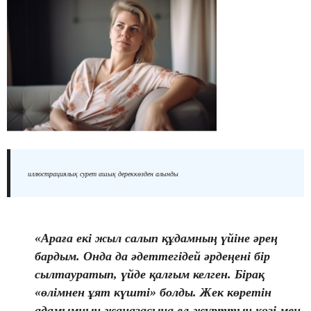
иллюстрациялық сурет ашық дереккөзден алынды
«Араға екі жыл салып құдамның үйіне әрең
бардым. Онда да әдеттегідей әрдеңені бір
сылтауратып, үйде қалғым келген. Бірақ
«өлімнен ұят күшті» болды. Жек көретін
адамымның жаназасына ел-жұрттың көзі мен