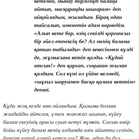
кетемін, мынау тірлігіңді балаңа
айтып, масқараңды шығарам» деп
айқайладым, жыладым. Бірақ одан
тайсалып, именетін адам көрмедім.
«Алып кете бер, өзің секілді қорғансыз
бір әйел етпексің бе? Ал менің балама
қатын табылады» деп кекесінмен күлді
де, жұмысына кетіп қалды. «Құдай
атсын!» деп қарғап, соңынан жылап
қалдым. Сол күні ол үйіне келмеді,
«шұғыл шаруамен басқа қалаға кеттім»
депті.
Құда жоқ кезде көп ойландым. Қызыма болған
жағдайды айтсам, үлкен жанжал шығып, күйеу
балам екеуінің арасы суып кетуі мүмкін. Сосын өмір
бойы күйеу балам менің алдымда өзін айыпты сезініп,
бетіме қарай алмай кетсе ше? Жоқ, одан да бұл