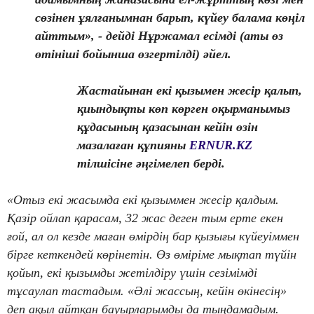
сөзінен ұялғанымнан барып, күйеу балама көңіл
айттым», - дейді Нұржамал есімді (аты өз
өтініші бойынша өзгертілді) әйел.
Жастайынан екі қызымен жесір қалып,
қиындықты көп көрген оқырманымыз
құдасының қазасынан кейін өзін
мазалаған құпияны
ERNUR.KZ
тілшісіне әңгімелеп берді.
«Отыз екі жасымда екі қызыммен жесір қалдым.
Қазір ойлап қарасам, 32 жас деген тым ерте екен
ғой, ал ол кезде маған өмірдің бар қызығы күйеуіммен
бірге кеткендей көрінетін. Өз өміріме мықтап түйін
қойып, екі қызымды жетілдіру үшін сезімімді
тұсаулап тастадым. «Әлі жассың, кейін өкінесің»
деп ақыл айтқан бауырларымды да тыңдамадым.