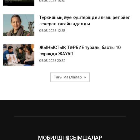
05.08.2026 18:59
Түркияның Әуе күштерінде алғаш рет әйел
генерал тағайындалды
05.08.2026 12:53
ЖЫНЫСТЫҚ ТӘРБИЕ туралы басты 10
сұраққа ЖАУАП
05.08.2026 20:39
Тағы мақалалар
МОБИЛДІ ҚОСЫМШАЛАР