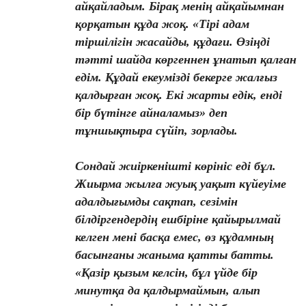
айқайладым. Бірақ менің айқайымнан
қорқатын құда жоқ. «Тірі адам
тіршілігін жасайды, құдағи. Өзіңді
тәтті шайда көргеннен ұнатып қалған
едім. Құдай екеумізді бекерге жалғыз
қалдырған жоқ. Екі жарты едік, енді
бір бүтінге айналамыз» деп
тұншықтыра сүйіп, зорлады.
Сондай жиіркенішті көрініс еді бұл.
Жиырма жылға жуық уақыт күйеуіме
адалдығымды сақтап, сезімін
білдіргендердің ешбіріне қайырылмай
келген мені басқа емес, өз құдамның
басынғаны жаныма қатты батты.
«Қазір қызым келсін, бұл үйде бір
минутқа да қалдырмаймын, алып