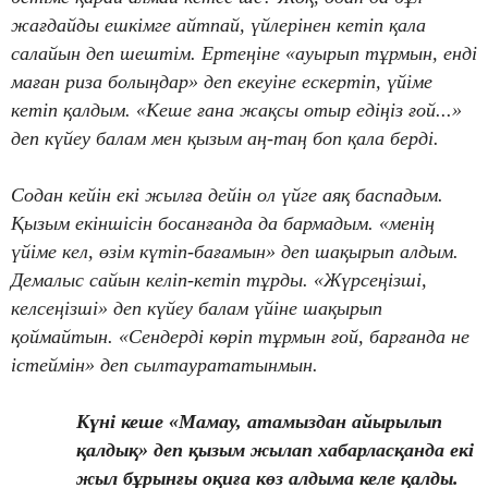
жағдайды ешкімге айтпай, үйлерінен кетіп қала
салайын деп шештім. Ертеңіне «ауырып тұрмын, енді
маған риза болыңдар» деп екеуіне ескертіп, үйіме
кетіп қалдым. «Кеше ғана жақсы отыр едіңіз ғой...»
деп күйеу балам мен қызым аң-таң боп қала берді.
Содан кейін екі жылға дейін ол үйге аяқ баспадым.
Қызым екіншісін босанғанда да бармадым. «менің
үйіме кел, өзім күтіп-бағамын» деп шақырып алдым.
Демалыс сайын келіп-кетіп тұрды. «Жүрсеңізші,
келсеңізші» деп күйеу балам үйіне шақырып
қоймайтын. «Сендерді көріп тұрмын ғой, барғанда не
істеймін» деп сылтаурататынмын.
Күні кеше «Мамау, атамыздан айырылып
қалдық» деп қызым жылап хабарласқанда екі
жыл бұрынғы оқиға көз алдыма келе қалды.