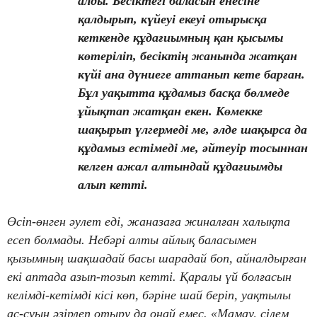
алды. Бесіктегі баласын енесіне
қалдырып, күйеуі екеуі отырысқа
кеткенде құдағиымның қан қысымы
көтеріліп, бесіктің жанында жатқан
күйі ана дүниеге аттанып кете барған.
Бұл уақытта құдамыз басқа бөлмеде
ұйықтап жатқан екен. Көмекке
шақырып үлгермеді ме, әлде шақырса да
құдамыз естімеді ме, әйтеуір тосыннан
келген ажал алтындай құдағиымды
алып кетті.
Өсіп-өнген әулет еді, жаназаға жиналған халықта
есеп болмады. Небәрі алты айлық баласымен
қызымның шақшадай басы шарадай боп, айналдырған
екі аптада азып-тозып кетті. Қаралы үй болғасын
келімді-кетімді кісі көп, бәріне шай беріп, уақтылы
ас-суын әзірлеп отыру да оңай емес. «Мамау, сілем