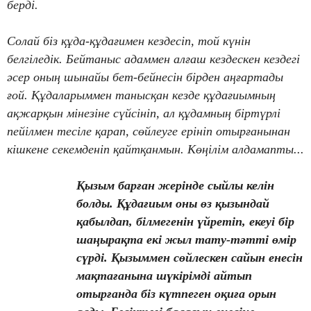
берді.
Солай біз құда-құдағимен кездесіп, той күнін
белгіледік. Бейтаныс адаммен алғаш кездескен кездегі
әсер оның шынайы бет-бейнесін бірден аңғартады
ғой. Құдаларыммен танысқан кезде құдағиымның
ақжарқын мінезіне сүйсініп, ал құдамның біртүрлі
пейілмен тесіле қарап, сөйлеуге ерініп отырғанынан
кішкене секемденіп қайтқанмын. Көңілім алдамапты...
Қызым барған жерінде сыйлы келін
болды. Құдағиым оны өз қызындай
қабылдап, білмегенін үйретіп, екеуі бір
шаңырақта екі жыл тату-тәтті өмір
сүрді. Қызыммен сөйлескен сайын енесін
мақтағанына шүкірімді айтып
отырғанда біз күтпеген оқиға орын