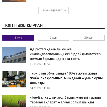
Тағы мақалалар
КӨПТІ ҚЫЗЫҚТЫРҒАН
3 күн
7 күн
30 күн
Өндірістегі қайғылы оқиға:
«Қазақтелекомның» екі бірдей қызметкері
жұмыс барысында қаза тапты
06.08.2026 18:59
Түркістан облысында 100-ге жуық жаңа
жоба іске қосылып, мыңдаған жұмыс орны
ашылды
04.08.2026 13:02
«Іле-Балқашта» жолбарыс жүргені туралы
тараған ақпарат жалған болып шықты