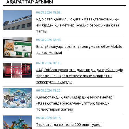
АҚПАРАТТАР АҒЫМЫ
06.08.2026 18:59
Өндірістегі қайғылы оқиға: «Қазақтелекомның»
екі бірдей қызметкері жұмыс барысында қаза
тапты
06.08.2026 18:46
Енді үй жануарларының төлқұжаты eGov Mobile-
да қолжетімді
06.08.2026 18:33
JAQ.OrtCom қазақстандықтарды дипфейктердің
таралуына ықпал етпеуге және ақпаратты
тексеруге шақырды
06.08.2026 18:20
Қазақстандық ғалымдардың әзірлемелері
«Қазақстанда жасалған» ұлттық брендін
толықтырып жатыр
06.08.2026 18:15
Түркістанда жылына 200 мың турист