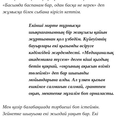
«Басымда баспанам бар, одан басқа не керек» деп
жұмысқа білек сыбана кірісіп кеттім.
Екінші мәрте тұрмысқа
шықпағанымның бір жақсысы қайын
жұртымнан қол үзбедім. Күйеуімнің
бауырлары екі қызымды өсіруге
кәдімгідей жәрдемдесті. «Медициналық
академияға түсем» деген кіші қыздың
бетін қақпай, «оқуының ақысын өзіміз
төлейміз» деп бар шығынды
мойындарына алды. Ал үлкен қызым
ешкімге салмағын салмай, грантпен
оқып, мектепке мұғалім боп орналасты.
Мен қазір балабақшада тәрбиеші боп істеймін.
Зейнетке шығуыма екі жылдай уақыт бар. Екі