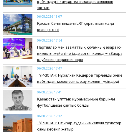
қабылдауға қауқарлы аквапарк салынып
жатыр
06.08.2026 18:07
Қосшы бағытындағы LRT құрылысы жаңа
кезеңге өтті
06.08.2026 17:54
Партиялар мен азаматтық қоғамның өзара іс-
қимылы жүйелі негізде артып келеді – «Sarap»
клубының сарапшылары
06.08.2026 17:47
ТҮРКІСТАН: Нұралхан Көшеров тұрғынды жеке
қабылдап, мәселесін шешу жолын түсіндірді
06.08.2026 17:41
Қазақстан ұлттық құрамасының бұрынғы
футболшысы қайтыс болды
06.08.2026 17:32
ТҮРКІСТАН: Отырар ауданына келуші туристер
саны көбейіп жатыр