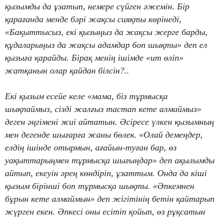
қызымды да ұзатып, немере сүйген әжемін. Бір
қарағанда менде бәрі жақсы сияқты көрінеді,
«Бақыттысыз, екі қызыңыз да жақсы жерге барды,
құдаларыңыз да жақсы адамдар боп шықты» деп ел
қызыға қарайды. Бірақ менің ішімде «ит өліп»
жатқанын олар қайдан білсін?..
Екі қызым есейе келе «мама, біз тұрмысқа
шықпаймыз, сізді жалғыз тастап кете алмаймыз»
деген әңгімені жиі айтатын. Әсіресе үлкен қызымның
мен дегенде шығарға жаны бөлек. «Олай демеңдер,
елдің ішінде отырмын, ағайын-туған бар, өз
уақыттарыңмен тұрмысқа шығыңдар» деп ақылымды
айтып, екеуін әрең көндіріп, ұзаттым. Онда да кіші
қызым бірінші боп тұрмысқа шықты. «Әпкемнен
бұрын кете алмаймын» деп жігітінің бетін қайтарып
жүрген екен. Әпкесі оны есітіп қойып, өз рұқсатын