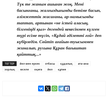
Түк те жаным ашыған жоқ. Мені
басынғаны, жалғыздығымды бетіме басып,
әлімжеттік жасағаны, ар-намысымды
таптап, артынан «не істей аласың,
білгеніңді қыл» дегендей кекесінмен күлген
түрі есіме түсіп, «Құдай әділетті ғой» деп
күбірледім. Сөйтіп ағайын-туысыммен
жиналып, рухына Құран бағыштап
қайттық...»
ТЕГТЕР
әйел мен еркек
отбасы
құдалық
ата-ана
зорлық
мәселе
оқиға
әйел
құпия