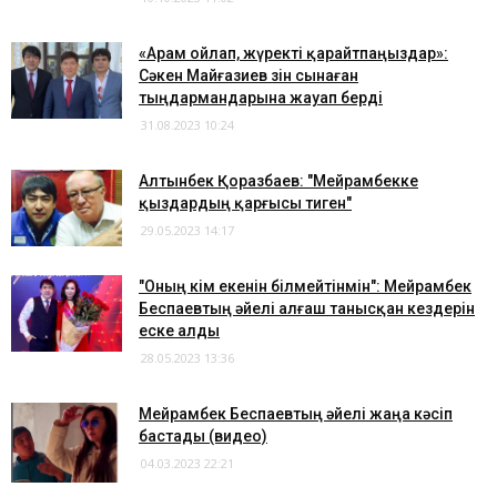
​«Арам ойлап, жүректі қарайтпаңыздар»:
Сәкен Майғазиев өзін сынаған
тыңдармандарына жауап берді
31.08.2023 10:24
Алтынбек Қоразбаев: "Мейрамбекке
қыздардың қарғысы тиген"
29.05.2023 14:17
"Оның кім екенін білмейтінмін": Мейрамбек
Беспаевтың әйелі алғаш танысқан кездерін
еске алды
28.05.2023 13:36
Мейрамбек Беспаевтың әйелі жаңа кәсіп
бастады (видео)
04.03.2023 22:21