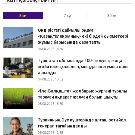
КӨПТІ ҚЫЗЫҚТЫРҒАН
3 күн
7 күн
30 күн
Өндірістегі қайғылы оқиға:
«Қазақтелекомның» екі бірдей қызметкері
жұмыс барысында қаза тапты
06.08.2026 18:59
Түркістан облысында 100-ге жуық жаңа
жоба іске қосылып, мыңдаған жұмыс орны
ашылды
04.08.2026 13:02
«Іле-Балқашта» жолбарыс жүргені туралы
тараған ақпарат жалған болып шықты
05.08.2026 18:59
Түркияның Әуе күштерінде алғаш рет әйел
генерал тағайындалды
05.08.2026 12:53