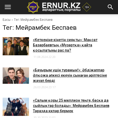
Басы
Тег: Мейрамбек Беспаев
Тег: Мейрамбек Беспаев
​«Кеткеніне өкінетін сияқты»: Мақсат
Базарбаевтың «Музартқа» қайта
қосылатыны рас па?
11.08.2024 22:20
​«Бауырым үшін тұрамын!»: Әбдіжаппар
Әлқожа әпкесі екеуін сынаған әріптесіне
жауап берді
26.03.2024 23:17
​«Салым қоры 25 миллион теңге, басқа да
сыйлықтар болады»: Мейрамбек Беспаев
Таразда көкпар бермек
10.10.2023 11:02