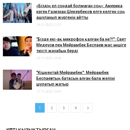
«Біздің ел сондай болмаған соң»: Америка
көрген Ғазизхан Шекербеков елге келген соң
ашуланып жүргенін айтты
24.11.2022 21:21
"Бізде екі-ақ микрофон қалған ба не?!": Саят
Медеуов пен Мейрамбек Беспаев жас әншіге
тиісті жауабын берді
22.11.2022 14:46
"Кішкентай Мейрамбек": Мейрамбек
Беспаевтың батасын алған бала желіні
шулатып жатыр
17.11.2022 15:06
1
2
3
4