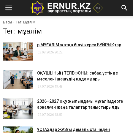
Басы
Тег: мұғалім
Тег: мұғалім
Әр МҰҒАЛІМ жатқа білуі керек БҰЙРЫҚтар
03.08.2026 20:22
ОҚУШЫНЫҢ ТЕЛЕФОНЫ: сабақ үстінде
мәселені шешудің қадамдары
27.07.2026 19:49
2026–2027 оқу жылындағы мұғалімдерге
арналған жаңа талаптар таныстырылды
27.07.2026 18:59
​ҰСТАЗдар ЖАЗғы демалыста неден