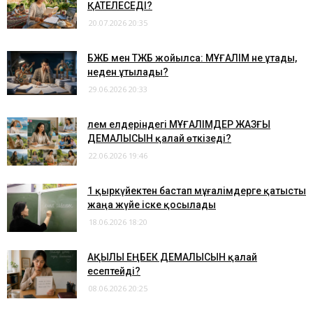
ҚАТЕЛЕСЕДІ?
20.07.2026 20:35
​БЖБ мен ТЖБ жойылса: МҰҒАЛІМ не ұтады,
неден ұтылады?
29.06.2026 20:33
​Әлем елдеріндегі МҰҒАЛІМДЕР ЖАЗҒЫ
ДЕМАЛЫСЫН қалай өткізеді?
22.06.2026 19:46
1 қыркүйектен бастап мұғалімдерге қатысты
жаңа жүйе іске қосылады
18.06.2026 18:20
​АҚЫЛЫ ЕҢБЕК ДЕМАЛЫСЫН қалай
есептейді?
08.06.2026 20:25