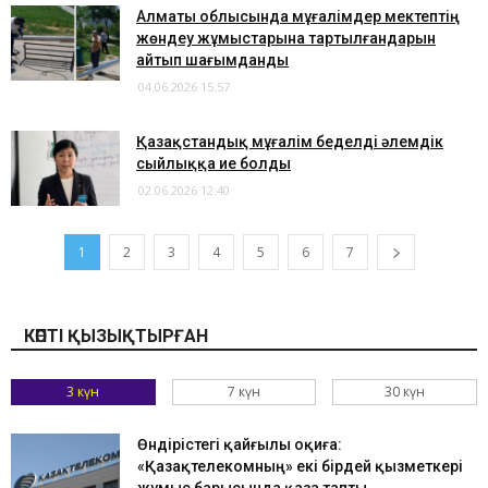
Алматы облысында мұғалімдер мектептің
жөндеу жұмыстарына тартылғандарын
айтып шағымданды
04.06.2026 15:57
Қазақстандық мұғалім беделді әлемдік
сыйлыққа ие болды
02.06.2026 12:40
1
2
3
4
5
6
7
КӨПТІ ҚЫЗЫҚТЫРҒАН
3 күн
7 күн
30 күн
Өндірістегі қайғылы оқиға:
«Қазақтелекомның» екі бірдей қызметкері