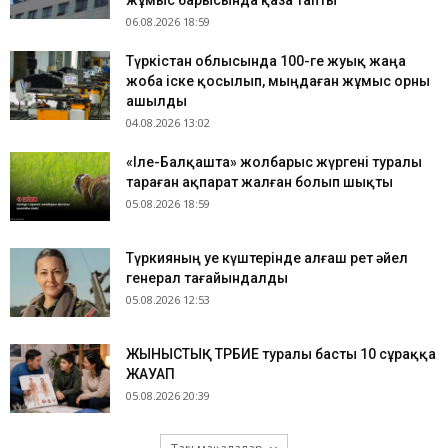
жұмыс барысында қаза тапты
06.08.2026 18:59
Түркістан облысында 100-ге жуық жаңа
жоба іске қосылып, мыңдаған жұмыс орны
ашылды
04.08.2026 13:02
«Іле-Балқашта» жолбарыс жүргені туралы
тараған ақпарат жалған болып шықты
05.08.2026 18:59
Түркияның Әуе күштерінде алғаш рет әйел
генерал тағайындалды
05.08.2026 12:53
ЖЫНЫСТЫҚ ТӘРБИЕ туралы басты 10 сұраққа
ЖАУАП
05.08.2026 20:39