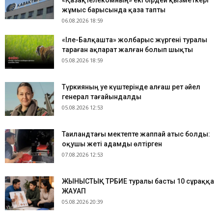
«Қазақтелекомның» екі бірдей қызметкері
жұмыс барысында қаза тапты
06.08.2026 18:59
«Іле-Балқашта» жолбарыс жүргені туралы
тараған ақпарат жалған болып шықты
05.08.2026 18:59
Түркияның Әуе күштерінде алғаш рет әйел
генерал тағайындалды
05.08.2026 12:53
Таиландтағы мектепте жаппай атыс болды:
оқушы жеті адамды өлтірген
07.08.2026 12:53
ЖЫНЫСТЫҚ ТӘРБИЕ туралы басты 10 сұраққа
ЖАУАП
05.08.2026 20:39