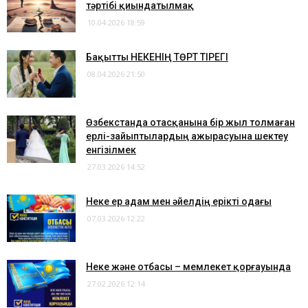
тәртібі қиындатылмақ
10.04.2026 18:59
​Бақытты НЕКЕНІҢ ТӨРТ ТІРЕГІ
08.04.2026 21:50
​Өзбекстанда отасқанына бір жыл толмаған
ерлі-зайыптылардың ажырасуына шектеу
енгізілмек
27.03.2026 14:52
Неке ер адам мен әйелдің ерікті одағы
07.03.2026 12:22
Неке және отбасы – мемлекет қорғауында
27.02.2026 12:14