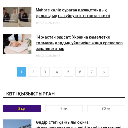
Мәһрге көлік сұраған қазақстандық
қалыңдықты күйеу жігіті тастап кетті
09.02.2026 15:44
14 жастан рұқсат: Украина кәмелетке
толмағандардың үйленуіне жаңа ережелер
әзірлеп жатыр
05.02.2026 10:43
1
2
3
4
5
6
7
КӨПТІ ҚЫЗЫҚТЫРҒАН
3 күн
7 күн
30 күн
Өндірістегі қайғылы оқиға: