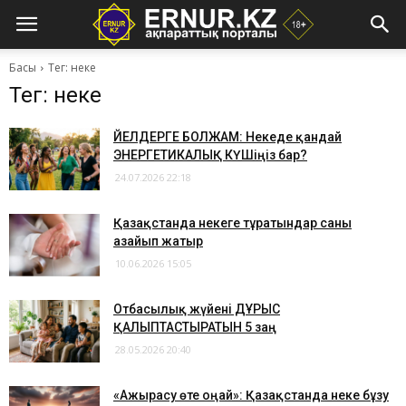
Басы
Тег: неке
Тег: неке
​ӘЙЕЛДЕРГЕ БОЛЖАМ: Некеде қандай
ЭНЕРГЕТИКАЛЫҚ КҮШіңіз бар?
24.07.2026 22:18
Қазақстанда некеге тұратындар саны
азайып жатыр
10.06.2026 15:05
​Отбасылық жүйені ДҰРЫС
ҚАЛЫПТАСТЫРАТЫН 5 заң
28.05.2026 20:40
«Ажырасу өте оңай»: Қазақстанда неке бұзу