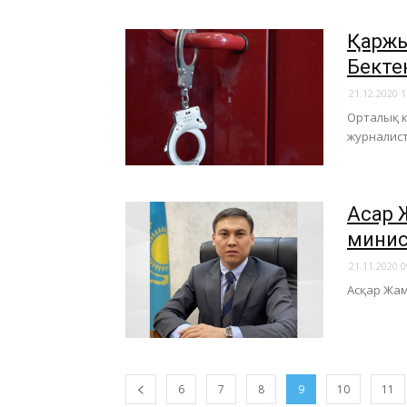
Қаржы
Бекте
21.12.2020 1
​Орталық 
журналист
Асқар
минис
21.11.2020 0
Асқар Жам
6
7
8
9
10
11