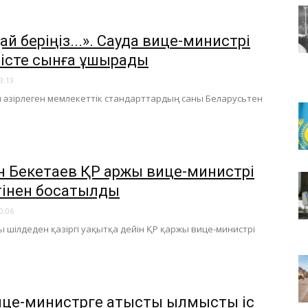
ай беріңіз...». Сауда вице-министрі
істе сынға ұшырады
3:13
 әзірлеген мемлекеттік стандарттардың саны Беларусьтен
н Бекетаев ҚР қаржы вице-министрі
тінен босатылды
0:06
ы шілдеден қазіргі уақытқа дейін ҚР қаржы вице-министрі
ице-министрге қатысты қылмыстық іс