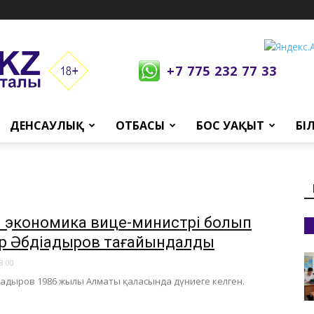
+7 775 232 77 33
ДЕНСАУЛЫҚ
ОТБАСЫ
БОС УАҚЫТ
БІ
қ экономика вице-министрі болып
р Әбдіқадыров тағайындалды
8:00
діқадыров 1986 жылы Алматы қаласында дүниеге келген.