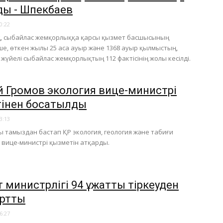
лды - Шпекбаев
0:22
қ, сыбайлас жемқорлыққа қарсы қызмет басшысының
ше, өткен жылы 25 аса ауыр және 1368 ауыр қылмыстың,
 жүйелі сыбайлас жемқорлықтың 112 фактісінің жолы кесілді.
й Громов экология вице-министрі
тінен босатылды
3:13
ы тамыздан бастап ҚР экология, геология және табиғи
 вице-министрі қызметін атқарды.
 министрлігі 94 құжатты тіркеуден
артты
6:27