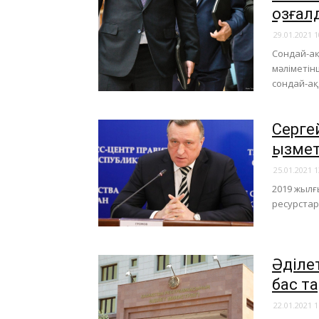
қозға
29.01.2021 1
Сондай-а
мәліметін
сондай-ақ
Серге
қызме
25.01.2021 1
2019 жылғ
ресурстар
Әділет
бас т
22.01.2021 1