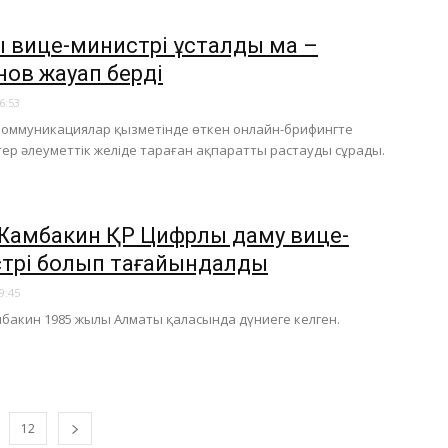
 вице-министрі ұсталды ма –
нов жауап берді
6:53
коммуникациялар қызметінде өткен онлайн-брифингте
ер әлеуметтік желіде тараған ақпаратты растауды сұрады.
 Жамбакин ҚР Цифрлық даму вице-
трі болып тағайындалды
9:45
бакин 1985 жылы Алматы қаласында дүниеге келген.
12