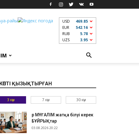
USD
469.85
EUR
542.16
RUB
5.78
UZS
3.95
ЛІМ
КӨПТІ ҚЫЗЫҚТЫРҒАН
3 күн
7 күн
30 күн
Әр МҰҒАЛІМ жатқа білуі керек
БҰЙРЫҚтар
03.08.2026 20:22