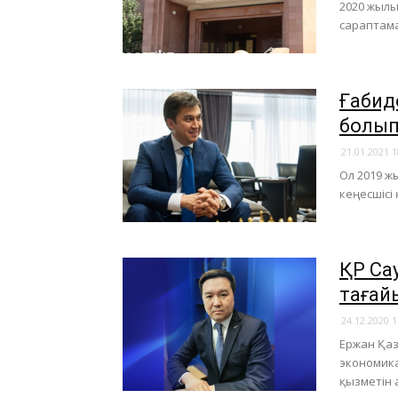
2020 жылы
сараптама
Ғабид
болып
21.01.2021 1
Ол 2019 ж
кеңесшісі 
ҚР Са
тағай
24.12.2020 1
Ержан Қаза
экономика
қызметін 