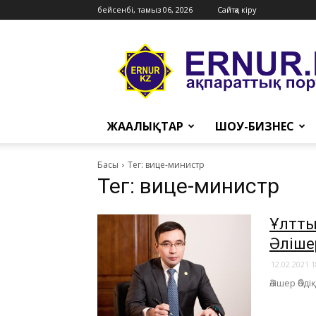
бейсенбі, тамыз 06, 2026
Сайтқа кіру
Ernur
Press
ЖАҢАЛЫҚТАР
ШОУ-БИЗНЕС
Басы
Тег: вице-министр
Тег: вице-министр
Ұлтты
Әліше
12.02.2021 1
Әлішер Әб