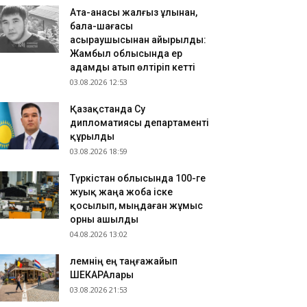
Ата-анасы жалғыз ұлынан,
бала-шағасы
асыраушысынан айырылды:
Жамбыл облысында ер
адамды атып өлтіріп кетті
03.08.2026 12:53
Қазақстанда Су
дипломатиясы департаменті
құрылды
03.08.2026 18:59
Түркістан облысында 100-ге
жуық жаңа жоба іске
қосылып, мыңдаған жұмыс
орны ашылды
04.08.2026 13:02
​Әлемнің ең таңғажайып
ШЕКАРАлары
03.08.2026 21:53