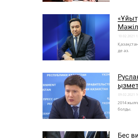
«Ұйықт
Мәжіл
10.02.2021 1
Қазақстан
де аз.
Русла
қызме
09.02.2021 1
2014 жылғ
болды.
Бес в