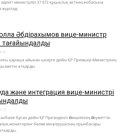
 әділет министрлігі 37 672 құқықтық актінің жобасына
 жүргізді.
олла Әбдірахымов вице-министр
 тағайындалды
8:10
ылғы қараша айынан қазірге дейін ҚР Премьер-Министрінің
қызметін атқарды.​
уда және интеграция вице-министрі
ындалды
1:15
нбаев бұған дейін ҚР Президенті Әкімшілігінің Әлеуметтік-
лық мониторинг бөлімі меңгерушісінің орынбасары
атқарды.