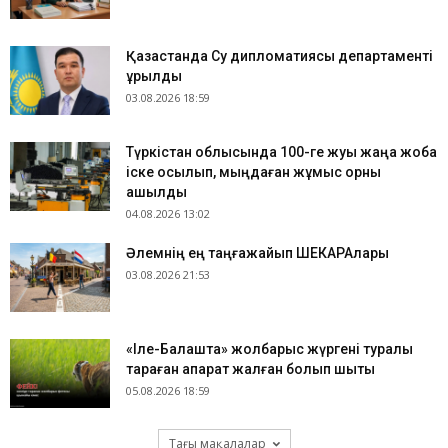
Қазақстанда Су дипломатиясы департаменті
құрылды
03.08.2026 18:59
Түркістан облысында 100-ге жуық жаңа жоба
іске қосылып, мыңдаған жұмыс орны
ашылды
04.08.2026 13:02
​Әлемнің ең таңғажайып ШЕКАРАлары
03.08.2026 21:53
«Іле-Балқашта» жолбарыс жүргені туралы
тараған ақпарат жалған болып шықты
05.08.2026 18:59
Тағы мақалалар