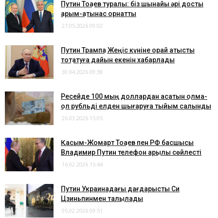
Путин Тоқаев туралы: біз шынайы әрі достық
қарым-қатынас орнаттық
27.05.2026 09:02
Путин Трампқа Жеңіс күніне орай атысты
тоқтатуға дайын екенін хабарлады
30.04.2026 09:38
Ресейде 100 мың доллардан асатын қолма-
қол рубльді елден шығаруға тыйым салынды
26.03.2026 15:05
Қасым-Жомарт Тоқаев пен РФ басшысы
Владимир Путин телефон арқылы сөйлесті
16.02.2026 15:44
Путин Украинадағы дағдарысты Си
Цзиньпинмен талқылады
05.02.2026 09:51