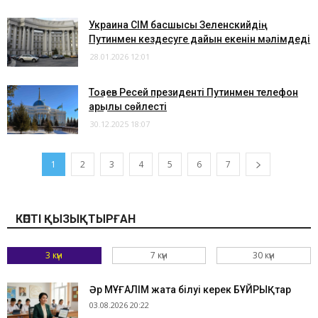
Украина СІМ басшысы Зеленскийдің
Путинмен кездесуге дайын екенін мәлімдеді
28.01.2026 12:01
Тоқаев Ресей президенті Путинмен телефон
арқылы сөйлесті
30.12.2025 18:07
1
2
3
4
5
6
7
КӨПТІ ҚЫЗЫҚТЫРҒАН
3 күн
7 күн
30 күн
Әр МҰҒАЛІМ жатқа білуі керек БҰЙРЫҚтар
03.08.2026 20:22