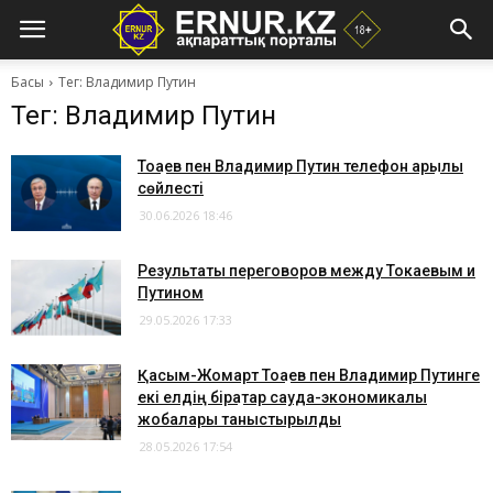
Басы
Тег: Владимир Путин
Тег: Владимир Путин
Тоқаев пен Владимир Путин телефон арқылы
сөйлесті
30.06.2026 18:46
Результаты переговоров между Токаевым и
Путином
29.05.2026 17:33
Қасым-Жомарт Тоқаев пен Владимир Путинге
екі елдің бірқатар сауда-экономикалық
жобалары таныстырылды
28.05.2026 17:54