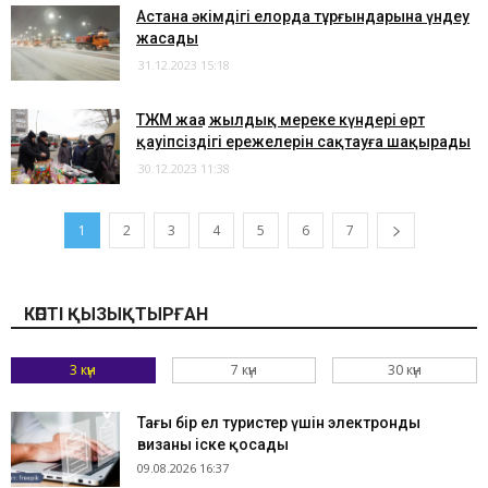
​Астана әкімдігі елорда тұрғындарына үндеу
жасады
31.12.2023 15:18
ТЖМ жаңа жылдық мереке күндері өрт
қауіпсіздігі ережелерін сақтауға шақырады
30.12.2023 11:38
1
2
3
4
5
6
7
КӨПТІ ҚЫЗЫҚТЫРҒАН
3 күн
7 күн
30 күн
Тағы бір ел туристер үшін электронды
визаны іске қосады
09.08.2026 16:37