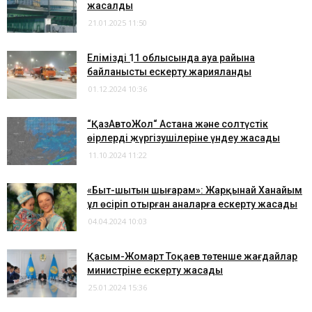
жасалды
21.01.2025 11:50
Еліміздің 11 облысында ауа райына
байланысты ескерту жарияланды
01.12.2024 10:36
“ҚазАвтоЖол“ Астана және солтүстік
өңірлердің жүргізушілеріне үндеу жасады
11.10.2024 11:22
​«Быт-шытын шығарам»: Жарқынай Ханайым
ұл өсіріп отырған аналарға ескерту жасады
04.04.2024 10:03
Қасым-Жомарт Тоқаев төтенше жағдайлар
министріне ескерту жасады
25.01.2024 15:36