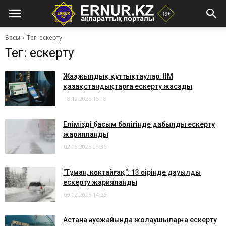
Басы
Тег: ескерту
Тег: ескерту
Жаңажылдық құттықтаулар: ІІМ
қазақстандықтарға ескерту жасады
18.12.2025 15:18
Еліміздің басым бөлігінде дабылды ескерту
жарияланды
02.03.2025 09:36
"Тұман, көктайғақ": 13 өңірінде дауылды
ескерту жарияланды
09.02.2025 14:25
Астана әуежайында жолаушыларға ескерту