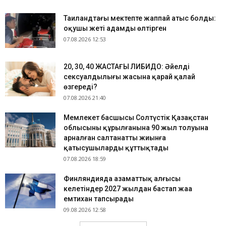
Таиландтағы мектепте жаппай атыс болды:
оқушы жеті адамды өлтірген
07.08.2026 12:53
​20, 30, 40 ЖАСТАҒЫ ЛИБИДО: Әйелдің
сексуалдылығы жасына қарай қалай
өзгереді?
07.08.2026 21:40
Мемлекет басшысы Солтүстік Қазақстан
облысының құрылғанына 90 жыл толуына
арналған салтанатты жиынға
қатысушыларды құттықтады
07.08.2026 18:59
Финляндияда азаматтық алғысы
келетіндер 2027 жылдан бастап жаңа
емтихан тапсырады
09.08.2026 12:58