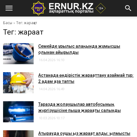
Басы
Тег: жарақат
Тег: жарақат
Семейде құрылыс алаңында жұмысшы
қолынан айырылды
16.04.2026 16:10
​Астанада өндірістік жарақаттану азаймай тұр:
2 адам қаза тапты
14.04.2026 16:49
Таразда жолаушылар автобусының
жүргізушісіне пышақ жарақаты салынды
10.03.2026 10:17
Атырауда оқушы қыз жарақат алды: қылмыстық