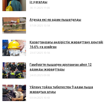
іс қозғалды
30.11.2025 11:00
Ақтауда екі ер адам пышақталды
07.09.2025 13:54
Қазақстандағы өндірістік жарақаттану деңгейі
16,6%-ға азайған
23.07.2025 10:56
Гамбургте пышақпен қаруланған әйел 12
адамды жарақаттады
24.05.2025 09:08
Үйлену тойда төбелестен 9 адам пышақ
жарақатын алды
03.04.2025 10:43