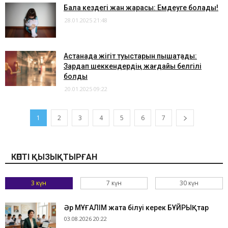
​Бала кездегі жан жарасы: Емдеуге болады!
28.01.2025 21:48
​Астанада жігіт туыстарын пышақтады:
Зардап шеккендердің жағдайы белгілі
болды
20.01.2025 09:22
1
2
3
4
5
6
7
КӨПТІ ҚЫЗЫҚТЫРҒАН
3 күн
7 күн
30 күн
Әр МҰҒАЛІМ жатқа білуі керек БҰЙРЫҚтар
03.08.2026 20:22