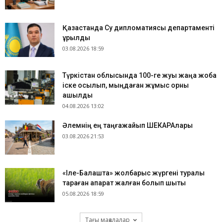
Қазақстанда Су дипломатиясы департаменті
құрылды
03.08.2026 18:59
Түркістан облысында 100-ге жуық жаңа жоба
іске қосылып, мыңдаған жұмыс орны
ашылды
04.08.2026 13:02
​Әлемнің ең таңғажайып ШЕКАРАлары
03.08.2026 21:53
«Іле-Балқашта» жолбарыс жүргені туралы
тараған ақпарат жалған болып шықты
05.08.2026 18:59
Тағы мақалалар