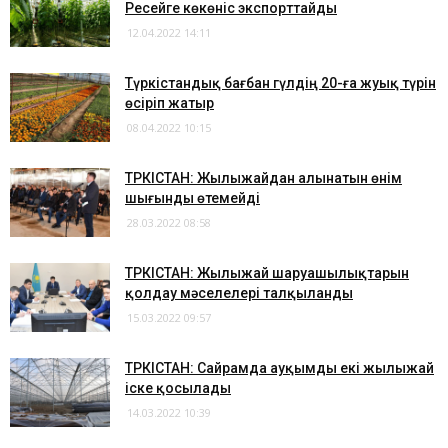
Ресейге көкөніс экспорттайды
12.04.2022 14:11
Түркістандық бағбан гүлдің 20-ға жуық түрін
өсіріп жатыр
08.04.2022 10:15
ТҮРКІСТАН: Жылыжайдан алынатын өнім
шығынды өтемейді
28.03.2022 08:58
ТҮРКІСТАН: Жылыжай шаруашылықтарын
қолдау мәселелері талқыланды
15.03.2022 09:57
ТҮРКІСТАН: Сайрамда ауқымды екі жылыжай
іске қосылады
14.03.2022 10:39