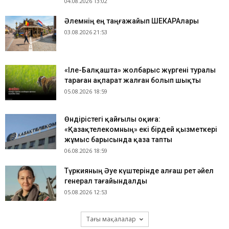
04.08.2026 13:02
​Әлемнің ең таңғажайып ШЕКАРАлары
03.08.2026 21:53
«Іле-Балқашта» жолбарыс жүргені туралы
тараған ақпарат жалған болып шықты
05.08.2026 18:59
Өндірістегі қайғылы оқиға:
«Қазақтелекомның» екі бірдей қызметкері
жұмыс барысында қаза тапты
06.08.2026 18:59
Түркияның Әуе күштерінде алғаш рет әйел
генерал тағайындалды
05.08.2026 12:53
Тағы мақалалар