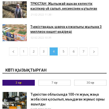
ТҮРКІСТАН: Жылыжай ашқан келестік
кәсіпкер үй салып, несиесінен құтылған
21.02.2022 11:38
Түркістандық шаруа қожалығы жылына 3
миллион көшет өндіреді
02.02.2022 10:39
1
2
3
4
5
6
7
КӨПТІ ҚЫЗЫҚТЫРҒАН
3 күн
7 күн
30 күн
Түркістан облысында 100-ге жуық жаңа
жоба іске қосылып, мыңдаған жұмыс орны
ашылды