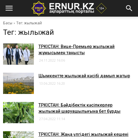
Басы
Тег: жылыжай
Тег: жылыжай
ТҮРКІСТАН: Вице-Премьер жылыжай
жұмысымен танысты
24.11.2022 16:06
Шымкентте жылыжай кәсібі дамып жатыр
13.06.2022 16:20
ТҮРКІСТАН: Бәйдібектік кәсіпкерлер
жылыжай шаруашылығына бет бұрды
27.04.2022 11:14
ТҮРКІСТАН: Жаңа үлгідегі жылыжай кешені