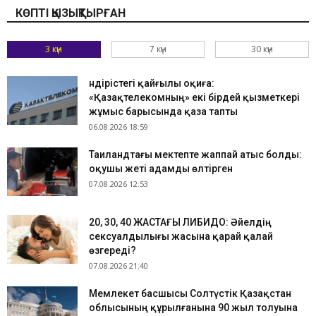
КӨПТІ ҚЫЗЫҚТЫРҒАН
3 күн
7 күн
30 күн
Өндірістегі қайғылы оқиға:
«Қазақтелекомның» екі бірдей қызметкері
жұмыс барысында қаза тапты
06.08.2026 18:59
Таиландтағы мектепте жаппай атыс болды:
оқушы жеті адамды өлтірген
07.08.2026 12:53
​20, 30, 40 ЖАСТАҒЫ ЛИБИДО: Әйелдің
сексуалдылығы жасына қарай қалай
өзгереді?
07.08.2026 21:40
Мемлекет басшысы Солтүстік Қазақстан
облысының құрылғанына 90 жыл толуына