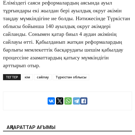
Еліміздегі саяси реформалардың аясында ауыл
тұрғындары екі жылдан бері ауылдық округ әкімін
таңдау мүмкіндігіне ие болды. Нәтижесінде Түркістан
облысы бойынша 140 ауылдық округ әкімдері
сайланды. Сонымен қатар биыл 4 аудан әкімінің
сайлауы өтті. Қабылданып жатқан реформалардың
барлығы мемлекеттік басқарудағы шешім қабылдау
процессіне азаматтардың қатысу мүмкіндігін
арттырып отыр.
ТЕГТЕР
әкім
сайлау
Түркістан облысы
АҚПАРАТТАР АҒЫМЫ