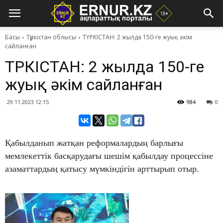
Басы
Түркістан облысы
ТҮРКІСТАН: 2 жылда 150-ге жуық әкім
сайланған
ТҮРКІСТАН: 2 жылда 150-ге
жуық әкім сайланған
29.11.2023 12:15
984
0
Қабылданып жатқан реформалардың барлығы
мемлекеттік басқарудағы шешім қабылдау процессіне
азаматтардың қатысу мүмкіндігін арттырып отыр.