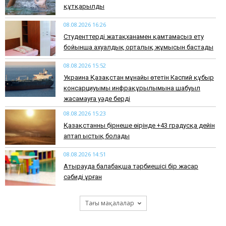
құтқарылды
08.08.2026 16:26
Студенттерді жатақханамен қамтамасыз ету
бойынша ахуалдық орталық жұмысын бастады
08.08.2026 15:52
Украина Қазақстан мұнайы өтетін Каспий құбыр
консарциуымы инфрақұрылымына шабуыл
жасамауға уәде берді
08.08.2026 15:23
Қазақстанның бірнеше өңірінде +43 градусқа дейін
аптап ыстық болады
08.08.2026 14:51
Атырауда балабақша тәрбиешісі бір жасар
сәбиді ұрған
Тағы мақалалар