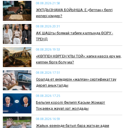
08.08.2026 21:58
ЖҰЛДЫЗНАМА БОЙЫНША: Ең «бетпақ» белгі
иелері кімдер?
08.08.2026 20:31
АҚ ШАШты боямай табиғи қалпында ӨСІРУ -
ТРЕНД
08.08.2026 19:53
​«КӨППЕН КӨРГЕН ҰЛЫ ТОЙ»: көпке көзсіз еру ме,
көппен бірге болу ма?
08.08.2026 17:51
Оралда ет өнімдерін «жалған» сертификаттау
дерегі анықталды
08.08.2026 17:25
Бельгия королі Филипп Қасым-Жомарт
Тоқаевқа жауап хат жолдады
08.08.2026 16:59
Жайық өзенінде батып бара жатқан адам