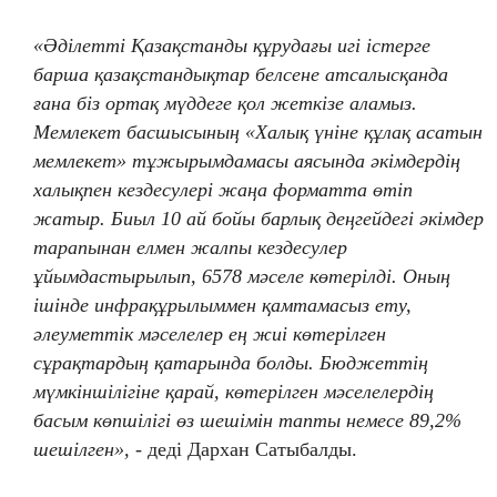
«Әділетті Қазақстанды құрудағы игі істерге
барша қазақстандықтар белсене атсалысқанда
ғана біз ортақ мүддеге қол жеткізе аламыз.
Мемлекет басшысының «Халық үніне құлақ асатын
мемлекет» тұжырымдамасы аясында әкімдердің
халықпен кездесулері жаңа форматта өтіп
жатыр. Биыл 10 ай бойы барлық деңгейдегі әкімдер
тарапынан елмен жалпы кездесулер
ұйымдастырылып, 6578 мәселе көтерілді. Оның
ішінде инфрақұрылыммен қамтамасыз ету,
әлеуметтік мәселелер ең жиі көтерілген
сұрақтардың қатарында болды. Бюджеттің
мүмкіншілігіне қарай, көтерілген мәселелердің
басым көпшілігі өз шешімін тапты немесе 89,2%
шешілген»,
- деді Дархан Сатыбалды.