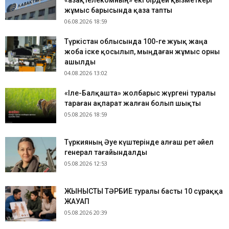
«Қазақтелекомның» екі бірдей қызметкері
жұмыс барысында қаза тапты
06.08.2026 18:59
Түркістан облысында 100-ге жуық жаңа
жоба іске қосылып, мыңдаған жұмыс орны
ашылды
04.08.2026 13:02
«Іле-Балқашта» жолбарыс жүргені туралы
тараған ақпарат жалған болып шықты
05.08.2026 18:59
Түркияның Әуе күштерінде алғаш рет әйел
генерал тағайындалды
05.08.2026 12:53
ЖЫНЫСТЫҚ ТӘРБИЕ туралы басты 10 сұраққа
ЖАУАП
05.08.2026 20:39