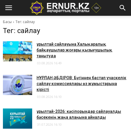
Басы
Тег: сайлау
Тег: сайлау
Құрылтай сайлауына Халықаралық
байқаушылар жоғары қызығушылық
танытуда
03.08.2026 16:49
​НҰРЛАН ӘБДІРОВ: Бүгіннен бастап учаскелік
сайлау комиссиялары өз жұмыстарына
кірісті
03.08.2026 16:10
​Құрылтай-2026: кәсіпорындар сайлауалды
бәсекенің жаңа алаңына айналды
31.07.2026 16:10