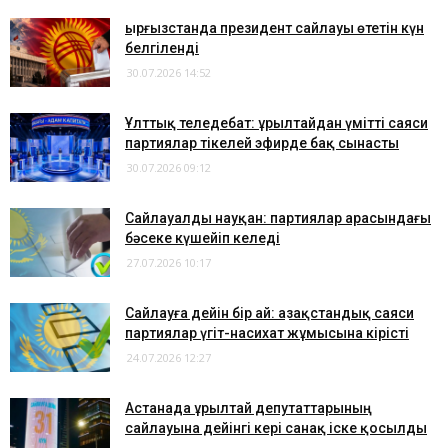
Қырғызстанда президент сайлауы өтетін күн
белгіленді
30.07.2026 14:52
Ұлттық теледебат: Құрылтайдан үмітті саяси
партиялар тікелей эфирде бақ сынасты
30.07.2026 09:12
​Сайлауалды науқан: партиялар арасындағы
бәсеке күшейіп келеді
27.07.2026 10:17
Сайлауға дейін бір ай: Қазақстандық саяси
партиялар үгіт-насихат жұмысына кірісті
24.07.2026 12:27
Астанада Құрылтай депутаттарының
сайлауына дейінгі кері санақ іске қосылды