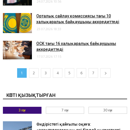
24.07.2026 10:56
Орталық сайлау комиссиясы тағы 10
халықаралық байқаушыны аккредиттеді
23.07.2026 18:33
ОСК тағы 16 халықаралық байқаушыны
аккредиттеді
17.07.2026 17:15
1
2
3
4
5
6
7
КӨПТІ ҚЫЗЫҚТЫРҒАН
3 күн
7 күн
30 күн
Өндірістегі қайғылы оқиға: