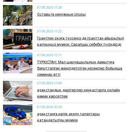
07.08.2026 11:28
Оставьте ненужные споры
07.08.2026 11:22
Грантпен оқуға түссеңіз де гранттан айырылып
қалуыңыз мүмкін: Сарапшы себебін түсіндірді
07.08.2026 11:11
ТҮРКІСТАН: Мал шаруашылығын дамытуға
бағытталған жеңілдетілген несиелер бойынша
семинар өтті
07.08.2026 11:09
Қазақстандық дәрігерлер науқастарға онлайн
көмек көрсетпек
07.08.2026 10:56
Қазақстанға көлік әкелу талаптары
қатаңдатылуы мүмкін