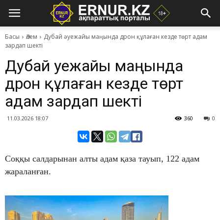
Басы
Әлем
Дубай әуежайы маңында дрон құлаған кезде төрт адам
зардап шекті
Дубай әуежайы маңында
дрон құлаған кезде төрт
адам зардап шекті
11.03.2026 18:07
360
0
​Соққы салдарынан алты адам қаза тауып, 122 адам
жараланған.