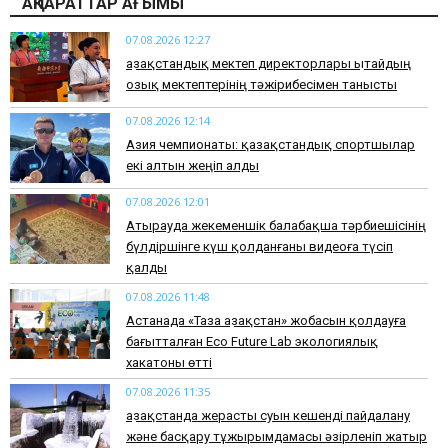
АҚПАРАТТАР АҒЫМЫ
07.08.2026 12:27
Қазақстандық мектеп директорлары Қытайдың
озық мектептерінің тәжірибесімен танысты
07.08.2026 12:14
Азия чемпионаты: қазақстандық спортшылар
екі алтын жеңіп алды
07.08.2026 12:01
Атырауда жекеменшік балабақша тәрбиешісінің
бүлдіршінге күш қолданғаны видеоға түсіп
қалды
07.08.2026 11:48
Астанада «Таза Қазақстан» жобасын қолдауға
бағытталған Eco Future Lab экологиялық
хакатоны өтті
07.08.2026 11:35
Қазақстанда жерасты суын кешенді пайдалану
және басқару тұжырымдамасы әзірленіп жатыр