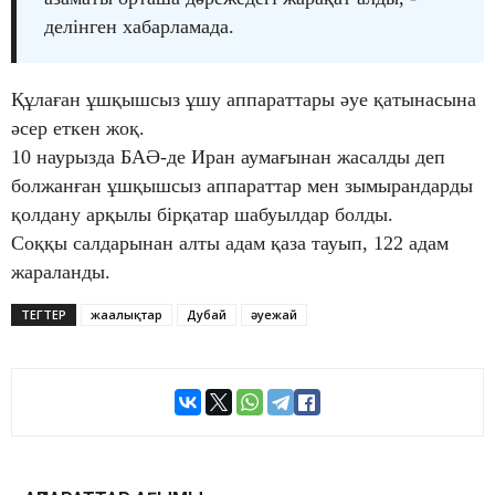
делінген хабарламада.
Құлаған ұшқышсыз ұшу аппараттары әуе қатынасына
әсер еткен жоқ.
10 наурызда БАӘ-де Иран аумағынан жасалды деп
болжанған ұшқышсыз аппараттар мен зымырандарды
қолдану арқылы бірқатар шабуылдар болды.
Соққы салдарынан алты адам қаза тауып, 122 адам
жараланды.
ТЕГТЕР
жаңалықтар
Дубай
әуежай