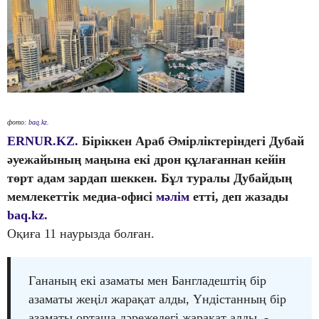
фото:
baq.kz.
ERNUR.KZ.
Біріккен Араб Әмірліктеріндегі Дубай
әуежайының маңына екі дрон құлағаннан кейін
төрт адам зардап шеккен. Бұл туралы Дубайдың
мемлекеттік медиа-офисі
мәлім
етті, деп жазады
baq.kz.
Оқиға 11 наурызда болған.
Гананың екі азаматы мен Бангладештің бір
азаматы жеңіл жарақат алды, Үндістанның бір
азаматы орташа дәрежедегі жарақат алды, -