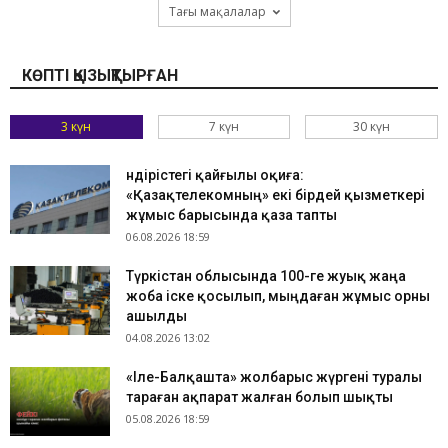
Тағы мақалалар
КӨПТІ ҚЫЗЫҚТЫРҒАН
3 күн
7 күн
30 күн
Өндірістегі қайғылы оқиға:
«Қазақтелекомның» екі бірдей қызметкері
жұмыс барысында қаза тапты
06.08.2026 18:59
Түркістан облысында 100-ге жуық жаңа
жоба іске қосылып, мыңдаған жұмыс орны
ашылды
04.08.2026 13:02
«Іле-Балқашта» жолбарыс жүргені туралы
тараған ақпарат жалған болып шықты
05.08.2026 18:59