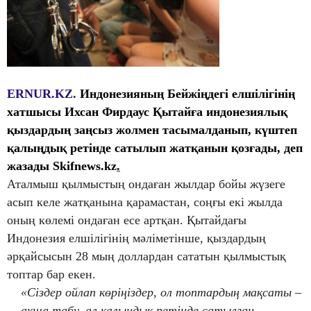
ERNUR.KZ
.
Индонезияның Бейжіңдегі елшілігінің
хатшысы Ихсан Фирдаус Қытайға индонезиялық
қыздардың заңсыз жолмен тасымалданып, күштеп
қалыңдық ретінде сатылып жатқанын қозғады, деп
жазады
Skifnews.kz
.
Аталмыш қылмыстың ондаған жылдар бойы жүзеге
асып келе жатқанына қарамастан, соңғы екі жылда
оның көлемі ондаған есе артқан. Қытайдағы
Индонезия елшілігінің мәліметінше, қыздардың
әрқайсысын 28 мың доллардан сататын қылмыстық
топтар бар екен.
«Сіздер ойлап көріңіздер, ол топтардың мақсаты –
ақша табу, ал қалыңдық ретінде сатылған