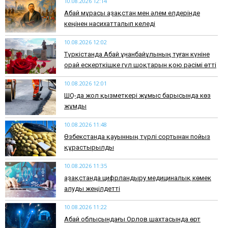
10.08.2026 12:14
Абай мұрасы Қазақстан мен әлем елдерінде
кеңінен насихатталып келеді
10.08.2026 12:02
Түркістанда Абай Құнанбайұлының туған күніне
орай ескерткішке гүл шоқтарын қою рәсімі өтті
10.08.2026 12:01
ШҚО-да жол қызметкері жұмыс барысында көз
жұмды
10.08.2026 11:48
Өзбекстанда қауынның түрлі сортынан пойыз
құрастырылды
10.08.2026 11:35
Қазақстанда цифрландыру медициналық көмек
алуды жеңілдетті
10.08.2026 11:22
Абай облысындағы Орлов шахтасында өрт