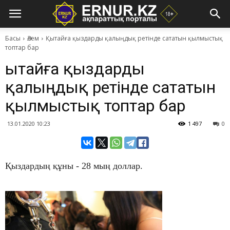
Басы
Әлем
Қытайға қыздарды қалыңдық ретінде сататын қылмыстық
топтар бар
Қытайға қыздарды
қалыңдық ретінде сататын
қылмыстық топтар бар
13.01.2020 10:23
1 497
0
Қыздардың құны - 28 мың доллар.