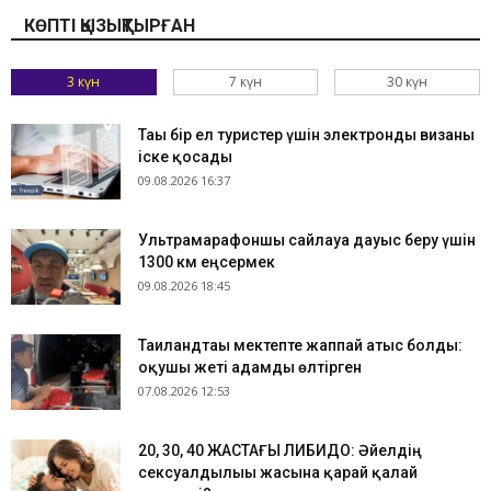
КӨПТІ ҚЫЗЫҚТЫРҒАН
3 күн
7 күн
30 күн
Тағы бір ел туристер үшін электронды визаны
іске қосады
09.08.2026 16:37
Ультрамарафоншы сайлауға дауыс беру үшін
1300 км еңсермек
09.08.2026 18:45
Таиландтағы мектепте жаппай атыс болды:
оқушы жеті адамды өлтірген
07.08.2026 12:53
​20, 30, 40 ЖАСТАҒЫ ЛИБИДО: Әйелдің
сексуалдылығы жасына қарай қалай