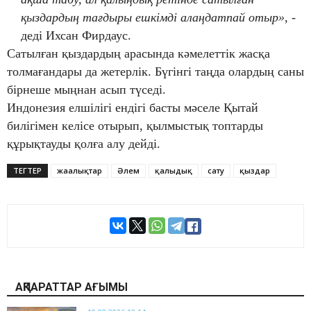
қыздардың тағдыры ешкімді алаңдатпай отыр»
, -
деді Ихсан Фирдаус.
Сатылған қыздардың арасында кәмелеттік жасқа
толмағандары да жетерлік. Бүгінгі таңда олардың саны
бірнеше мыңнан асып түседі.
Индонезия елшілігі ендігі басты мәселе Қытай
билігімен келісе отырып, қылмыстық топтарды
құрықтауды қолға алу дейді.
ТЕГТЕР
жаңалықтар
Әлем
қалыңдық
сату
қыздар
АҚПАРАТТАР АҒЫМЫ