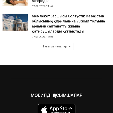
өзгереді?
07.08.2026 21:40
Мемлекет басшысы Солтүстік Қазақстан
облысының құрылғанына 90 жыл толуына
арналған салтанатты жиынға
қатысушыларды құттықтады
07.08.2026 18:59
Тағы мақалалар
МОБИЛДІ ҚОСЫМШАЛАР