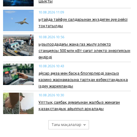
шықты
10.08.2026 11:09
Қытайда тайфун салдарынан жүздеген әуе рейсі
тоқтатылды
10.08.2026 10:56
Қызылордадағы жаңа газ жылу электр
станциясы 500 млн кВт·сағат электр энергиясын
өндірді
10.08.2026 10:43
Қайсар Қамза мен басқа блогерлерді заңсыз
казино жарнамасына тартқан өзбекстандыққа
іздеу жарияланды
10.08.2026 10:30
Ұлттық саябақ аумағынан жалбыз жинаған
қазақстандық айыппұл арқалады
Тағы мақалалар