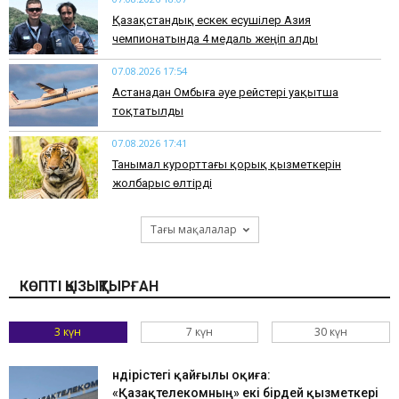
Қазақстандық ескек есушілер Азия
чемпионатында 4 медаль жеңіп алды
07.08.2026 17:54
Астанадан Омбыға әуе рейстері уақытша
тоқтатылды
07.08.2026 17:41
​Танымал курорттағы қорық қызметкерін
жолбарыс өлтірді
Тағы мақалалар
КӨПТІ ҚЫЗЫҚТЫРҒАН
3 күн
7 күн
30 күн
Өндірістегі қайғылы оқиға:
«Қазақтелекомның» екі бірдей қызметкері