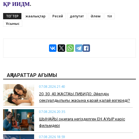
ҚР ИИДМ
.
ТЕГТЕР
жаңалықтар
Ресей
депутат
Әлем
тіл
Ұсыныс
АҚПАРАТТАР АҒЫМЫ
07.08.2026 21:40
​20, 30, 40 ЖАСТАҒЫ ЛИБИДО: Әйелдің
сексуалдылығы жасына қарай қалай өзгереді?
07.08.2026 20:35
​ШЫНАЙЫ оқиғаға негізделген ЕҢ АУЫР кәріс
фильмдері
07.08.2026 18:59