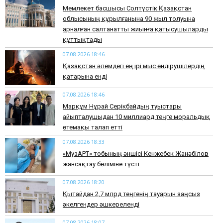
Мемлекет басшысы Солтүстік Қазақстан
облысының құрылғанына 90 жыл толуына
арналған салтанатты жиынға қатысушыларды
құттықтады
07.08.2026 18:46
Қазақстан әлемдегі ең ірі мыс өндірушілердің
қатарына енді
07.08.2026 18:46
Марқұм Нұрай Серікбайдың туыстары
айыпталушыдан 10 миллиард теңге моральдық
өтемақы талап етті
07.08.2026 18:33
«МузАРТ» тобының әншісі Кенжебек Жанәбілов
жансақтау бөліміне түсті
07.08.2026 18:20
Қытайдан 2,7 млрд теңгенің тауарын заңсыз
әкелгендер әшкереленді
07.08.2026 18:07