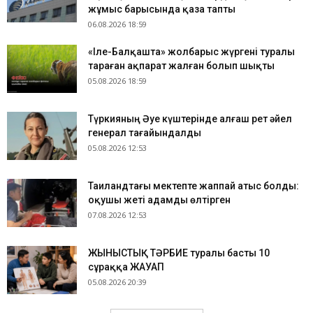
жұмыс барысында қаза тапты
06.08.2026 18:59
«Іле-Балқашта» жолбарыс жүргені туралы
тараған ақпарат жалған болып шықты
05.08.2026 18:59
Түркияның Әуе күштерінде алғаш рет әйел
генерал тағайындалды
05.08.2026 12:53
Таиландтағы мектепте жаппай атыс болды:
оқушы жеті адамды өлтірген
07.08.2026 12:53
ЖЫНЫСТЫҚ ТӘРБИЕ туралы басты 10
сұраққа ЖАУАП
05.08.2026 20:39