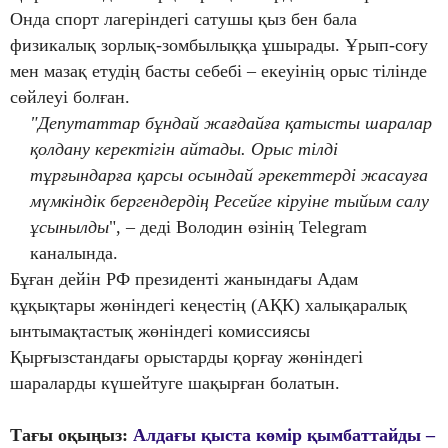
Онда спорт лагеріндегі сатушы қыз бен бала
физикалық зорлық-зомбылыққа ұшырады. Ұрып-соғу
мен мазақ етудің басты себебі – екеуінің орыс тілінде
сөйлеуі болған.
"Депутаттар бұндай жағдайға қатысты шаралар
қолдану керектігін айтады. Орыс тілді
тұрғындарға қарсы осындай әрекеттерді жасауға
мүмкіндік бергендердің Ресейге кіруіне тыйым салу
ұсынылды
", – деді Володин өзінің Telegram
каналында.
Бұған дейін РФ президенті жанындағы Адам
құқықтары жөніндегі кеңестің (АҚК) халықаралық
ынтымақтастық жөніндегі комиссиясы
Қырғызстандағы орыстарды қорғау жөніндегі
шараларды күшейтуге шақырған болатын.
Тағы оқыңыз:
Алдағы қыста көмір қымбаттайды –