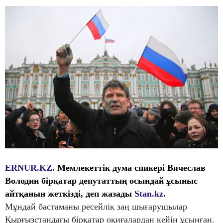
ERNUR.KZ
.
Мемлекеттік дума спикері Вячеслав
Володин бірқатар депутаттың осындай ұсыныс
айтқанын жеткізді, деп жазады
Stan.kz
.
Мұндай бастаманы ресейлік заң шығарушылар
Қырғызстандағы бірқатар оқиғалардан кейін ұсынған.