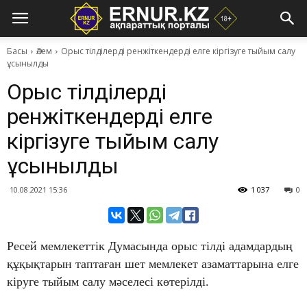
Басы
Әлем
Орыс тілділерді ренжіткендерді елге кіргізуге тыйым салу
ұсынылды
Орыс тілділерді
ренжіткендерді елге
кіргізуге тыйым салу
ұсынылды
10.08.2021 15:36
1 037
0
​Ресей мемлекеттік Думасында орыс тілді адамдардың
құқықтарын таптаған шет мемлекет азаматтарына елге
кіруге тыйым салу мәселесі көтерілді.