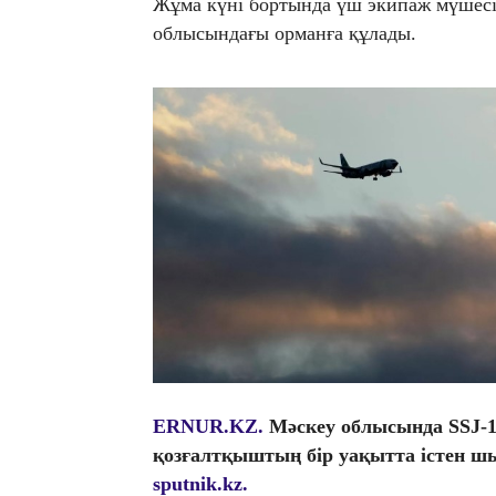
Жұма күні бортында үш экипаж мүшесі 
облысындағы орманға құлады.
ERNUR.KZ.
Мәскеу облысында SSJ-
қозғалтқыштың бір уақытта істен шы
sputnik.kz.