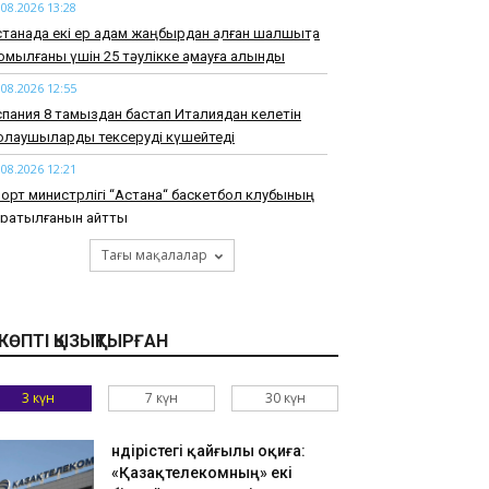
.08.2026 13:28
танада екі ер адам жаңбырдан қалған шалшықта
мылғаны үшін 25 тәулікке қамауға алынды
.08.2026 12:55
пания 8 тамыздан бастап Италиядан келетін
олаушыларды тексеруді күшейтеді
.08.2026 12:21
орт министрлігі “Астана“ баскетбол клубының
аратылғанын айтты
.08.2026 11:59
Тағы мақалалар
імдіктер мен ЖОО-лар талапкерлерге 4,4
ңнан астам грант бөлді
.08.2026 11:22
КӨПТІ ҚЫЗЫҚТЫРҒАН
маты тауларында адасқан екі жасөспірім
абылды
3 күн
7 күн
30 күн
.08.2026 10:52
ырауда су құбырын жаңғыртуға бөлінген
Өндірістегі қайғылы оқиға:
ллиардтаған теңге ұрланған: сот үкім шығарды
«Қазақтелекомның» екі