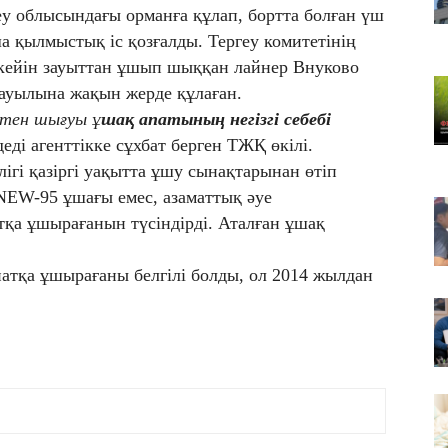
08
еу облысындағы орманға құлап, бортта болған үш
Ti
а қылмыстық іс қозғалды. Тергеу комитетінің
тә
кейін зауыттан ұшып шыққан лайнер Внуково
08
 ауылына жақын жерде құлаған.
Қа
стен шығуы ұ
шақ апатының негізгі себебі
ал
деді агенттікке сұхбат берген ТЖҚ өкілі.
лігі қазіргі уақытта ұшу сынақтарынан өтіп
 NEW-95 ұшағы емес, азаматтық әуе
атқа ұшырағанын түсіндірді. Аталған ұшақ
патқа ұшырағаны белгілі болды, ол 2014 жылдан