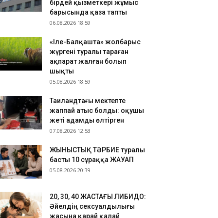
.08.2026 10:26
бірдей қызметкері жұмыс
барысында қаза тапты
kTok-тағы тікелей эфир: Тараз тұрғыны бес
06.08.2026 18:59
улікке қамауға алынды
.08.2026 09:54
«Іле-Балқашта» жолбарыс
зақстандық ескекшілер Азия чемпионатын төрт
жүргені туралы тараған
тын медальмен аяқтады
ақпарат жалған болып
шықты
05.08.2026 18:59
Таиландтағы мектепте
жаппай атыс болды: оқушы
жеті адамды өлтірген
07.08.2026 12:53
ЖЫНЫСТЫҚ ТӘРБИЕ туралы
басты 10 сұраққа ЖАУАП
05.08.2026 20:39
​20, 30, 40 ЖАСТАҒЫ ЛИБИДО:
Әйелдің сексуалдылығы
жасына қарай қалай