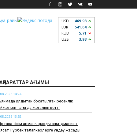
USD
469.93
EUR
541.64
RUB
5.71
UZS
3.93
АҚПАРАТТАР АҒЫМЫ
.08.2026 14:24
янмада құлдықтан босатылған ресейлік
йжеткен тағы да жоғалып кетті
.08.2026 13:52
ір ғана тізім арманыңызды анықтамасын»:
ясат Нұрбек талапкерлерге үндеу жасады