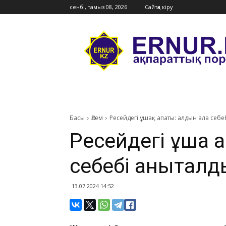
сенбі, тамыз 08, 2026
Сайтқа кіру
Ernur
Press
Басы
Әлем
Ресейдегі ұшақ апаты: алдын ала себе
Ресейдегі ұшақ 
себебі анықталд
13.07.2024 14:52