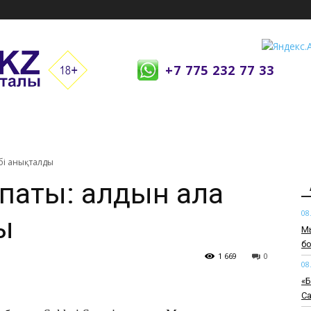
+7 775 232 77 33
бі анықталды
апаты: алдын ала
08
ы
Мь
бо
1 669
0
08
«Б
Са