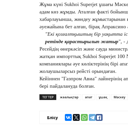
Жұма күні Sukhoi Superjet ұшағы Мәск
адам көз жұмды. Аталған факті бойынш
хабарлауынша, жөндеу жұмыстарынан 
әуежайына бет алған, бірақ Апраксино
"Екі қозғалтқыштың бір уақытта і
ретінде қарастырылып жатыр
",
- 
Ресейдің өнеркәсіп және сауда министр
жатқан импорттық Sukhoi Superjet 100
компаниялары әуе көліктерінің бірі ап
жолаушыларсыз рейсті орындаған.
Кейіннен "Газпром Авиа" лайнерінің а
бері пайдалануда болған.
ТЕГТЕР
жаңалықтар
апат
ұшақ
Мәскеу
Бөлісу