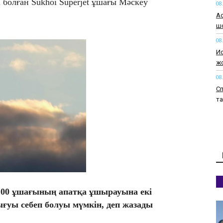
болған Sukhoi Superjet ұшағы Мәскеу
08
Ас
шо
08
Ис
ж
08
Сп
т
08
Әк
мы
08
Ал
т
08
100 ұшағының апатқа ұшырауына екі
Ат
ғуы себеп болуы мүмкін, деп жазады
ми