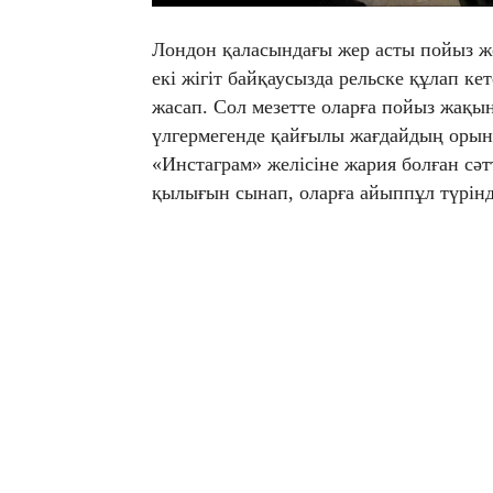
Лондон қаласындағы жер асты пойыз ж
екі жігіт байқаусызда рельске құлап 
жасап. Сол мезетте оларға пойыз жақы
үлгермегенде қайғылы жағдайдың орын 
«Инстаграм» желісіне жария болған сәт
қылығын сынап, оларға айыппұл түрінде