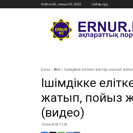
бейсенбі, тамыз 06, 2026
Сайтқа кіру
Ernur
Press
Басы
Әлем
​Ішімдікке еліткен жастар алысып жатып
​Ішімдікке еліт
жатып, пойыз жо
(видео)
05.04.2018 17:28