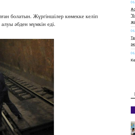
06
Ас
"Б
лған болатын. Жүргіншілер көмекке келіп
ж
алуы әбден мүмкін еді.
06
Та
э
06
Кө
06
Ақ
м
06
Бі
а
06
20
06