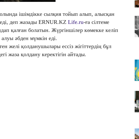
Т
т
олында ішімдікке сылқия тойып алып, алысқан
06
кетеді, деп жазады ERNUR.KZ
Life.ru
-ға сілтеме
Ме
ндап қалған болатын. Жүргіншілер көмекке келіп
б
алуы әбден мүмкін еді.
тен желі қолданушылары ессіз жігіттердің бұл
гі жаза қолдану керектігін айтады.