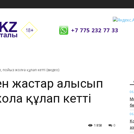
+7 775 232 77 33
, пойыз жолға құлап кетті (видео)
кен жастар алысып
06
лға құлап кетті
Ме
б
06
Қо
1 858
0
а