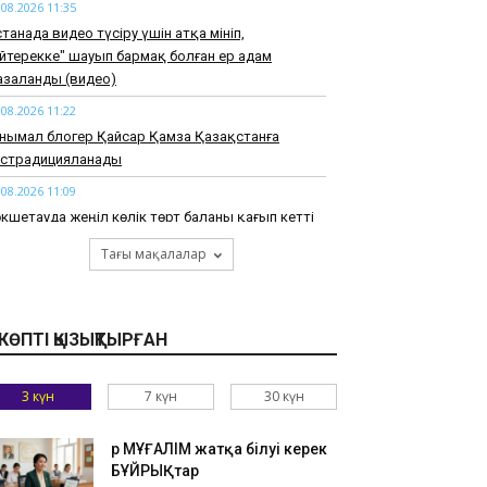
.08.2026 11:35
танада видео түсіру үшін атқа мініп,
әйтерекке" шауып бармақ болған ер адам
азаланды (видео)
.08.2026 11:22
нымал блогер Қайсар Қамза Қазақстанға
кстрадицияланады
.08.2026 11:09
кшетауда жеңіл көлік төрт баланы қағып кетті
.08.2026 10:56
Тағы мақалалар
тауда екі қатарласынан әлімжеттік көрген
ектеп оқушысы ауруханадан бір-ақ шықты
.08.2026 10:30
КӨПТІ ҚЫЗЫҚТЫРҒАН
рікккен Араб әмірліктерінде казино-курорт
шылады
3 күн
7 күн
30 күн
.08.2026 10:17
27 жылы Астанада УЕФА конгресі өтеді
Әр МҰҒАЛІМ жатқа білуі керек
.08.2026 10:12
БҰЙРЫҚтар