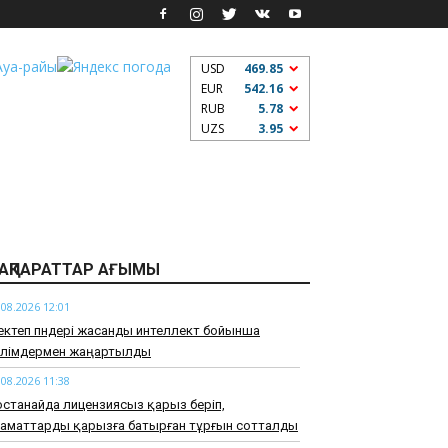
USD
469.85
EUR
542.16
RUB
5.78
UZS
3.95
АҚПАРАТТАР АҒЫМЫ
.08.2026 12:01
ктеп пәндері жасанды интеллект бойынша
өлімдермен жаңартылды
.08.2026 11:38
станайда лицензиясыз қарыз беріп,
заматтарды қарызға батырған тұрғын сотталды