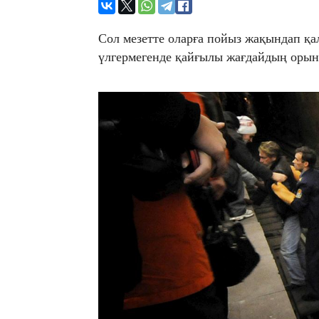
Сол мезетте оларға пойыз жақындап қа
үлгермегенде қайғылы жағдайдың орын 