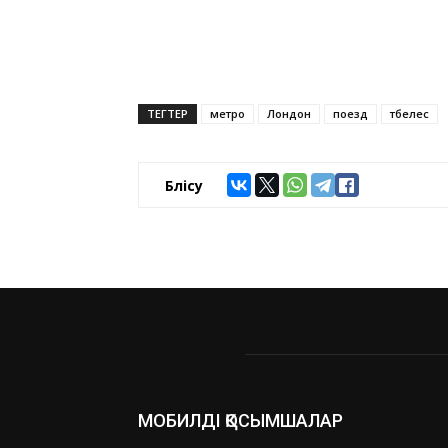
ТЕГТЕР
метро
Лондон
поезд
төбелес
Бөлісу
МОБИЛДІ ҚОСЫМШАЛАР