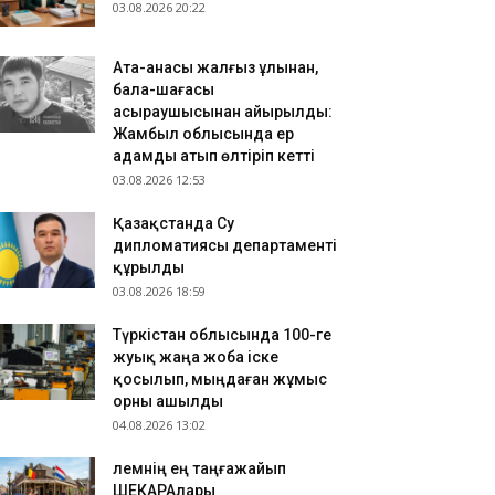
ҮРКІСТАН: Нұралхан Көшеров Кентау қаласының
03.08.2026 20:22
ұрғындарымен кездесті
.08.2026 10:04
Ата-анасы жалғыз ұлынан,
ктеп пәндерінің мазмұны жасанды интеллект
бала-шағасы
ағытында жаңартылуда
асыраушысынан айырылды:
Жамбыл облысында ер
адамды атып өлтіріп кетті
03.08.2026 12:53
Қазақстанда Су
дипломатиясы департаменті
құрылды
03.08.2026 18:59
Түркістан облысында 100-ге
жуық жаңа жоба іске
қосылып, мыңдаған жұмыс
орны ашылды
04.08.2026 13:02
​Әлемнің ең таңғажайып
ШЕКАРАлары