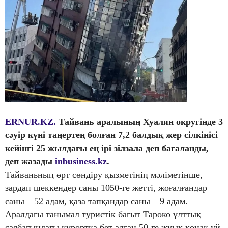
ERNUR.KZ.
Тайвань аралының Хуалян округінде 3
сәуір күні таңертең болған 7,2 балдық жер сілкінісі
кейінгі 25 жылдағы ең ірі зілзала деп бағаланды,
деп жазады
inbusiness.kz
.
Тайваньның өрт сөндіру қызметінің мәліметінше,
зардап шеккендер саны 1050-ге жетті, жоғалғандар
саны – 52 адам, қаза тапқандар саны – 9 адам.
Аралдағы танымал туристік бағыт Тароко ұлттық
саябағындағы курортқа бет алған 50-ге жуық қонақ үй