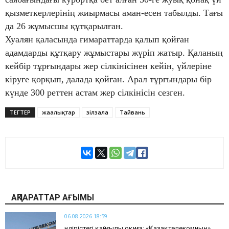
қызметкерлерінің жиырмасы аман-есен табылды. Тағы
да 26 жұмысшы құтқарылған.
Хуалян қаласында ғимараттарда қалып қойған
адамдарды құтқару жұмыстары жүріп жатыр. Қаланың
кейбір тұрғындары жер сілкінісінен кейін, үйлеріне
кіруге қорқып, далада қойған. Арал тұрғындары бір
күнде 300 реттен астам жер сілкінісін сезген.
ТЕГТЕР
жаңалықтар
зілзала
Тайвань
АҚПАРАТТАР АҒЫМЫ
06.08.2026 18:59
Өндірістегі қайғылы оқиға: «Қазақтелекомның»