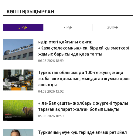
КӨПТІ ҚЫЗЫҚТЫРҒАН
3 күн
7 күн
30 күн
Өндірістегі қайғылы оқиға:
«Қазақтелекомның» екі бірдей қызметкері
жұмыс барысында қаза тапты
06.08.2026 18:59
Түркістан облысында 100-ге жуық жаңа
жоба іске қосылып, мыңдаған жұмыс орны
ашылды
04.08.2026 13:02
«Іле-Балқашта» жолбарыс жүргені туралы
тараған ақпарат жалған болып шықты
05.08.2026 18:59
Түркияның Әуе күштерінде алғаш рет әйел