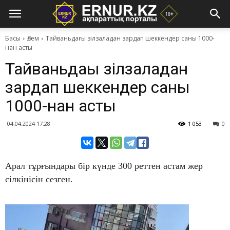
Басы
Әлем
Тайваньдағы зілзаладан зардап шеккендер саны 1000-
нан асты
Тайваньдағы зілзаладан
зардап шеккендер саны
1000-нан асты
04.04.2024 17:28
1 053
0
Арал тұрғындары бір күнде 300 реттен астам жер
сілкінісін сезген.