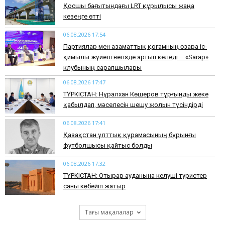
Қосшы бағытындағы LRT құрылысы жаңа
кезеңге өтті
06.08.2026 17:54
Партиялар мен азаматтық қоғамның өзара іс-
қимылы жүйелі негізде артып келеді – «Sarap»
клубының сарапшылары
06.08.2026 17:47
ТҮРКІСТАН: Нұралхан Көшеров тұрғынды жеке
қабылдап, мәселесін шешу жолын түсіндірді
06.08.2026 17:41
Қазақстан ұлттық құрамасының бұрынғы
футболшысы қайтыс болды
06.08.2026 17:32
ТҮРКІСТАН: Отырар ауданына келуші туристер
саны көбейіп жатыр
Тағы мақалалар