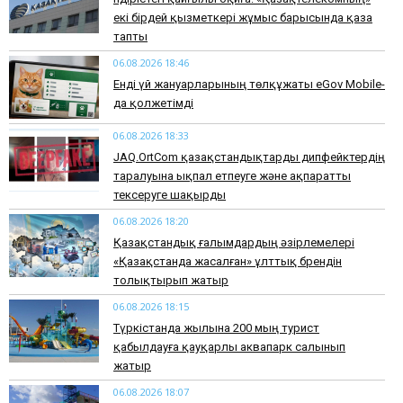
екі бірдей қызметкері жұмыс барысында қаза
тапты
06.08.2026 18:46
Енді үй жануарларының төлқұжаты eGov Mobile-
да қолжетімді
06.08.2026 18:33
JAQ.OrtCom қазақстандықтарды дипфейктердің
таралуына ықпал етпеуге және ақпаратты
тексеруге шақырды
06.08.2026 18:20
Қазақстандық ғалымдардың әзірлемелері
«Қазақстанда жасалған» ұлттық брендін
толықтырып жатыр
06.08.2026 18:15
Түркістанда жылына 200 мың турист
қабылдауға қауқарлы аквапарк салынып
жатыр
06.08.2026 18:07