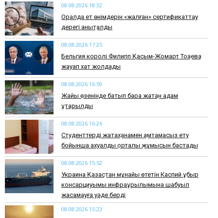
08.08.2026 18:32
Оралда ет өнімдерін «жалған» сертификаттау
дерегі анықталды
08.08.2026 17:25
Бельгия королі Филипп Қасым-Жомарт Тоқаевқа
жауап хат жолдады
08.08.2026 16:59
Жайық өзенінде батып бара жатқан адам
құтқарылды
08.08.2026 16:26
Студенттерді жатақханамен қамтамасыз ету
бойынша ахуалдық орталық жұмысын бастады
08.08.2026 15:52
Украина Қазақстан мұнайы өтетін Каспий құбыр
консарциуымы инфрақұрылымына шабуыл
жасамауға уәде берді
08.08.2026 15:23