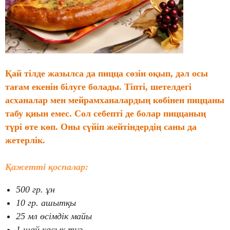
Қай тілде жазылса да пицца сөзін оқып, дәл осы
тағам екенін білуге болады. Тіпті, шетелдегі
асханалар мен мейрамханалардың көбінен пиццаны
табу қиын емес. Сол себепті де болар пиццаның
түрі өте көп. Оны сүйіп жейтіндердің саны да
жетерлік.
Қажетті қоспалар:
500 гр. ұн
10 гр. ашытқы
25 мл өсімдік майы
1 шай қасық тұз