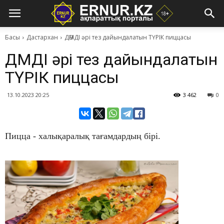
Басы
Дастархан
ДӘМДІ әрі тез дайындалатын ТҮРІК пиццасы
ДӘМДІ әрі тез дайындалатын
ТҮРІК пиццасы
13.10.2023 20:25
3 462
0
Пицца - халықаралық тағамдардың бірі.