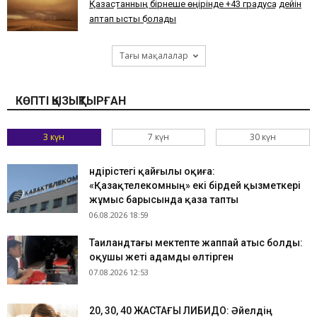
Қазақстанның бірнеше өңірінде +43 градусқа дейін
аптап ыстық болады
Тағы мақалалар
КӨПТІ ҚЫЗЫҚТЫРҒАН
3 күн
7 күн
30 күн
Өндірістегі қайғылы оқиға:
«Қазақтелекомның» екі бірдей қызметкері
жұмыс барысында қаза тапты
06.08.2026 18:59
Таиландтағы мектепте жаппай атыс болды:
оқушы жеті адамды өлтірген
07.08.2026 12:53
​20, 30, 40 ЖАСТАҒЫ ЛИБИДО: Әйелдің