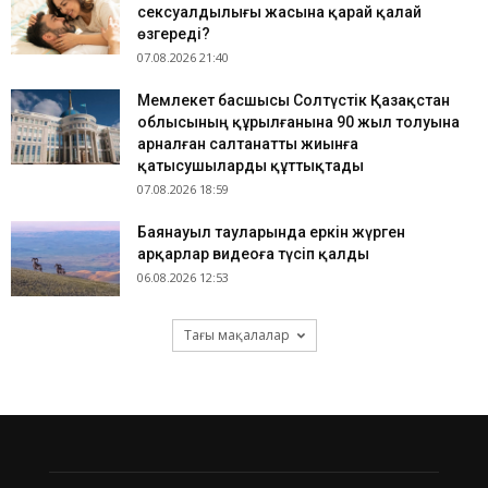
сексуалдылығы жасына қарай қалай
өзгереді?
07.08.2026 21:40
Мемлекет басшысы Солтүстік Қазақстан
облысының құрылғанына 90 жыл толуына
арналған салтанатты жиынға
қатысушыларды құттықтады
07.08.2026 18:59
Баянауыл тауларында еркін жүрген
арқарлар видеоға түсіп қалды
06.08.2026 12:53
Тағы мақалалар