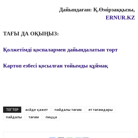
Дайындаған: Қ.Өмірзаққызы,
ERNUR.KZ
ТАҒЫ ДА ОҚЫҢЫЗ:
Қолжетімді қоспалармен дайындалатын торт
Картоп езбесі қосылған тойымды құймақ
ТЕГТЕР
асүйде қажет
пайдалы тағам
ет тағамдары
пайдалы
тағам
пицца