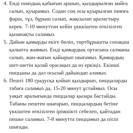
Енді пияздың қабығын аршып, қыздырылған майға
салып, қуырамыз. Содан соң осы қуырылған пиязға
фарш, тұз, бұрыш салып, жақсылап араластыру
керек. 7-10 минуттан кейін үкккіштен өткізілген
қызанақты саламыз.
Дайын қамырды екіге бөліп, төртбұрышты сопақша
қалыпта жаямыз. Енді қамырдың ортасына салманы
салып, жан-жағын қайырып шығамыз. Қамырдың
шет-шетін қалай орасаңыз да өз еркіңіз. Екінші
пиццаны да дәл осылай дайындап аламыз.
Пешті 180 градусқа қойып қыздырып, пиццаларды
табаға саламыз да, 15-20 минут ұстаймыз. Осы
уақыт аралығында пиццалар қызара бастайды.
Табаны пештен шығарып, пиццалардың бетіне
үккіштен өткізілген ірімшікті себелеп, қайтадан
пешке саламыз. 7-8 минутта пиццамыз да пісіп
шығады.