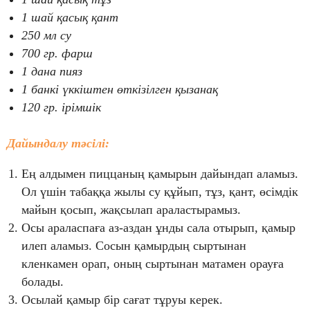
1 шай қасық қант
250 мл су
700 гр. фарш
1 дана пияз
1 банкі үккіштен өткізілген қызанақ
120 гр. ірімшік
Дайындалу тәсілі:
Ең алдымен пиццаның қамырын дайындап аламыз.
Ол үшін табаққа жылы су құйып, тұз, қант, өсімдік
майын қосып, жақсылап араластырамыз.
Осы араласпаға аз-аздан ұнды сала отырып, қамыр
илеп аламыз. Сосын қамырдың сыртынан
кленкамен орап, оның сыртынан матамен орауға
болады.
Осылай қамыр бір сағат тұруы керек.