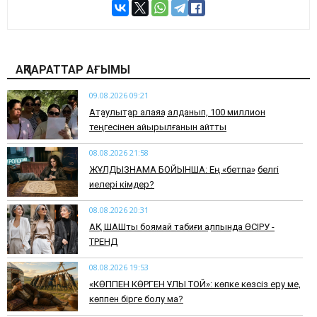
АҚПАРАТТАР АҒЫМЫ
09.08.2026 09:21
Ақтаулықтар алаяққа алданып, 100 миллион
теңгесінен айырылғанын айтты
08.08.2026 21:58
ЖҰЛДЫЗНАМА БОЙЫНША: Ең «бетпақ» белгі
иелері кімдер?
08.08.2026 20:31
АҚ ШАШты боямай табиғи қалпында ӨСІРУ -
ТРЕНД
08.08.2026 19:53
​«КӨППЕН КӨРГЕН ҰЛЫ ТОЙ»: көпке көзсіз еру ме,
көппен бірге болу ма?