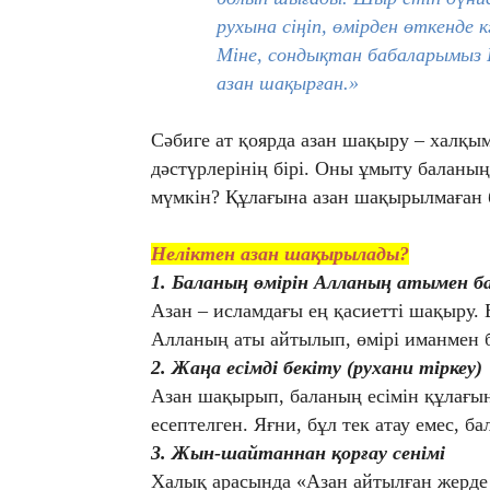
рухына сіңіп, өмірден өткенде
Міне, сондықтан бабаларымыз П
азан шақырған.»
Сәбиге ат қоярда азан шақыру – халқы
дәстүрлерінің бірі. Оны ұмыту баланы
мүмкін? Құлағына азан шақырылмаған 
Неліктен азан шақырылады?
1. Баланың өмірін Алланың атымен б
Азан – исламдағы ең қасиетті шақыру. 
Алланың аты айтылып, өмірі иманмен б
2. Жаңа есімді бекіту (рухани тіркеу)
Азан шақырып, баланың есімін құлағына
есептелген. Яғни, бұл тек атау емес, б
3. Жын-шайтаннан қорғау сенімі
Халық арасында «Азан айтылған жерде