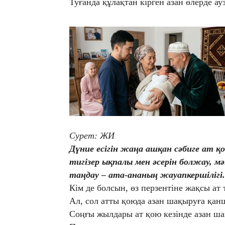
Туғанда құлақтан кірген азан өлерде 
Сурет: ЖИ
Дүние есігін жаңа ашқан сәбиге ат қ
тигізер ықпалы мен әсерін болжау, м
таңдау – ата-ананың жауапкершілігі.
Кім де болсын, өз перзентіне жақсы ат 
Ал, сол атты қоюда азан шақыруға қан
Соңғы жылдары ат қою кезінде азан ш