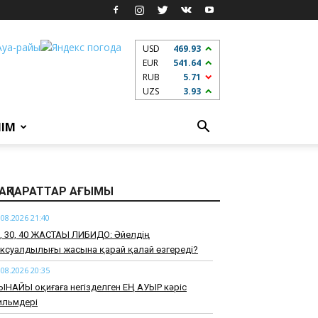
USD
469.93
EUR
541.64
RUB
5.71
UZS
3.93
ЛІМ
АҚПАРАТТАР АҒЫМЫ
.08.2026 21:40
0, 30, 40 ЖАСТАҒЫ ЛИБИДО: Әйелдің
ксуалдылығы жасына қарай қалай өзгереді?
.08.2026 20:35
ЫНАЙЫ оқиғаға негізделген ЕҢ АУЫР кәріс
ильмдері