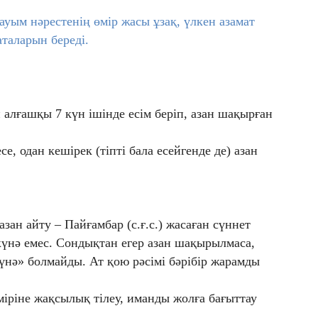
уым нәрестенің өмір жасы ұзақ, үлкен азамат
аталарын береді.
алғашқы 7 күн ішінде есім беріп, азан шақырған
е, одан кешірек (тіпті бала есейгенде де) азан
зан айту – Пайғамбар (с.ғ.с.) жасаған сүннет
 күнә емес. Сондықтан егер азан шақырылмаса,
үнә» болмайды. Ат қою рәсімі бәрібір жарамды
іріне жақсылық тілеу, иманды жолға бағыттау