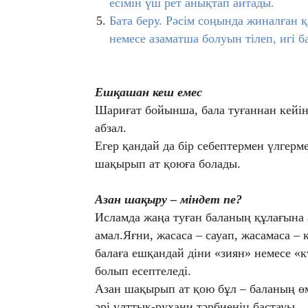
есімін үш рет анықтап айтады.
Бата беру. Рәсім со
ңында жиналған қа
немесе азаматша болуын тілеп, игі б
Ешқашан кеш емес
Шариғат бойынша, бала туғаннан кейін 
абзал.
Егер қандай да бір себептермен үлгермес
шақырып ат қоюға болады.
Азан шақыру – міндет пе?
Исламда жаңа туған баланың құлағына а
амал.Яғни, жасаса – сауап, жасамаса –
балаға ешқандай діни «зиян» немесе «к
болып есептеледі.
Азан шақырып ат қою бұл – баланың өм
әрі ұлттық-рухани тәрбиенің бастауы.