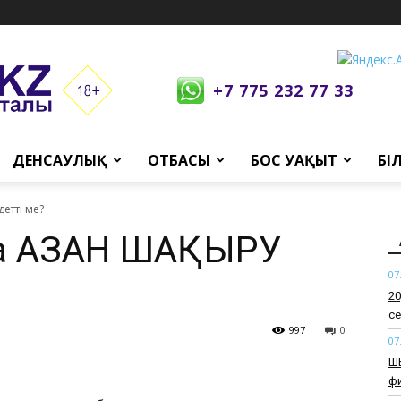
+7 775 232 77 33
ДЕНСАУЛЫҚ
ОТБАСЫ
БОС УАҚЫТ
БІ
етті ме?
рда АЗАН ШАҚЫРУ
07
​2
се
997
0
07
​Ш
ф