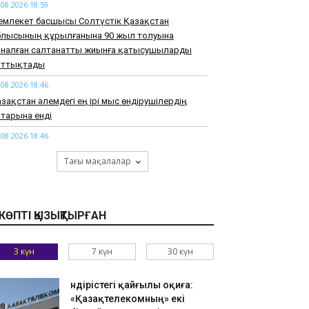
.08.2026 18:59
емлекет басшысы Солтүстік Қазақстан
блысының құрылғанына 90 жыл толуына
рналған салтанатты жиынға қатысушыларды
ұттықтады
.08.2026 18:46
зақстан әлемдегі ең ірі мыс өндірушілердің
тарына енді
.08.2026 18:46
арқұм Нұрай Серікбайдың туыстары
Тағы мақалалар
йыпталушыдан 10 миллиард теңге моральдық
емақы талап етті
.08.2026 18:33
КӨПТІ ҚЫЗЫҚТЫРҒАН
узАРТ» тобының әншісі Кенжебек Жанәбілов
нсақтау бөліміне түсті
3 күн
7 күн
30 күн
.08.2026 18:20
тайдан 2,7 млрд теңгенің тауарын заңсыз
елгендер әшкереленді
Өндірістегі қайғылы оқиға:
«Қазақтелекомның» екі
.08.2026 18:07