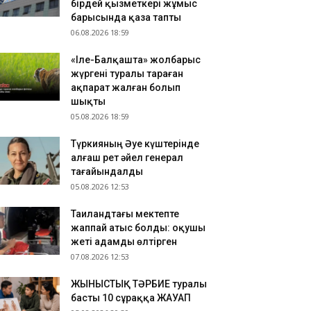
бірдей қызметкері жұмыс
зақстандық ескек есушілер Азия
барысында қаза тапты
мпионатында 4 медаль жеңіп алды
06.08.2026 18:59
.08.2026 17:54
«Іле-Балқашта» жолбарыс
танадан Омбыға әуе рейстері уақытша
жүргені туралы тараған
оқтатылды
ақпарат жалған болып
.08.2026 17:41
шықты
анымал курорттағы қорық қызметкерін
05.08.2026 18:59
лбарыс өлтірді
Түркияның Әуе күштерінде
алғаш рет әйел генерал
тағайындалды
05.08.2026 12:53
Таиландтағы мектепте
жаппай атыс болды: оқушы
жеті адамды өлтірген
07.08.2026 12:53
ЖЫНЫСТЫҚ ТӘРБИЕ туралы
басты 10 сұраққа ЖАУАП