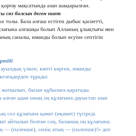
 қорғау мақсатында азан шақырылған.
сы сөз болсын деген ниет
ке толы. Бала алғаш естіген дыбыс қасиетті,
 құлағына алғашқы болып Алланың ұлықтығы мен
ның саналы, иманды болып өсуіне септігін
ртібі
 ауылдың үлкен, көпті көрген, иманды
 кезеңдерден тұрады:
 жатқызып, басын құбылаға қаратады.
а алған адам оның оң құлағына дауыстап азан
ың сол құлағына қамат (иқамәт) түсіреді.
амат айтылып болған соң, баланың оң құлағына:
ң — (пәленше), сенің атың — (пәленше)!» деп