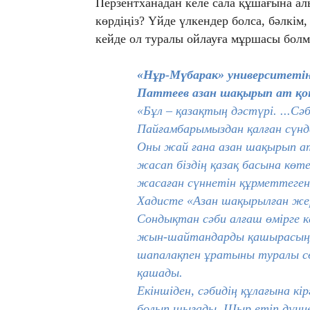
Перзентханадан келе сала құшағына ал
көрдіңіз? Үйде үлкендер болса, бәлкім
кейде ол туралы ойлауға мұршасы бол
«Нұр-Мүбарак» университетін
Паттеев азан шақырып ат қою 
«Бұл – қазақтың дәстүрі. ...С
Пайғамбарымыздан қалған сүнд
Оны жай ғана азан шақырып аты
жасап біздің қазақ басына көт
жасаған сүннетін құрметтеген
Хадисте «Азан шақырылған жер
Сондықтан сәби алғаш өмірге к
жын-шайтандарды қашырасың.
шапалақпен ұратыны туралы сө
қашады.
Екіншіден, сәбидің құлағына кі
болып шығады. Шыр етіп дүниеге