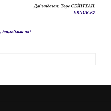
Дайындаған: Төре СЕЙІТХАН,
ERNUR.KZ
 даңғойлық па?