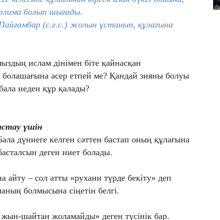
 кәлима болып шығады.
айғамбар (с.ғ.с.) жолын ұстанып, құлағына
мыздың ислам дінімен біте қайнасқан
ң болашағына әсер етпей ме? Қандай зияны болуы
бала неден құр қалады?
астау үшін
Бала дүниеге келген сәттен бастап оның құлағына
асталсын деген ниет болады.
 айту – сол атты «рухани түрде бекіту» деп
аланың болмысына сіңетін белгі.
 жын-шайтан жоламайды» деген түсінік бар.