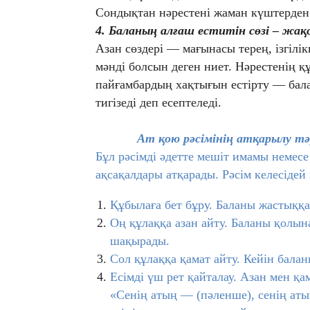
Сондықтан нәрестені жаман күштерден
4. Баланың алғаш еститін сөзі – жақ
Азан сөздері — мағынасы терең, ізгілік
мәнді болсын деген ниет. Нәрестенің
пайғамбардың хақтығын естірту — бала
тигізеді деп есептеледі.
Ат қою рәсімінің атқарылу тә
Бұл рәсімді әдетте мешіт имамы немесе
ақсақалдары атқарады. Рәсім келесідей
Құбылаға бет бұру. Баланы жастыққа
Оң құлаққа азан айту. Баланы қолын
шақырады.
Сол құлаққа қамат айту. Кейін балан
Есімді үш рет қайталау. Азан мен қ
«Сенің атың — (пәленше), сенің аты