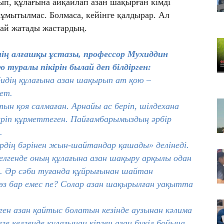
ып, құлағына айқайлап азан шақырған кімді
Қа
, ұмытылмас. Болмаса, кейінге қалдырар. Ал
че
май жатады жастардың.
07
Ас
ің алғашқы ұстазы, профессор Мухиддин
т
туралы пікірін былай деп білдірген:
07
әбидің құлағына азан шақырып ат қою –
​Т
ет.
жо
н қоя салмаған. Арнайы ас беріп, шілдехана
еріп құрметтеген. Пайғамбарымыздың әрбір
.
дің бәрінен жын-шайтандар қашады» делінеді.
елгенде оның құлағына азан шақыру арқылы одан
 Әр сәби туғанда құйрығынан шайтан
з бар емес пе? Солар азан шақырылған уақытта
рген азан қайтыс болатын кезінде аузынан кәлима
 келгенде құлағынан кірген азан бүкіл бойына,