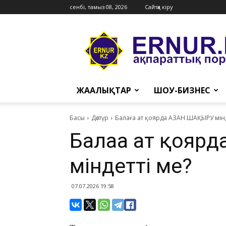
сенбі, тамыз 08, 2026
Сайтқа кіру
Ernur
Press
ЖАҢАЛЫҚТАР
ШОУ-БИЗНЕС
Басы
Дәстүр
​Балаға ат қоярда АЗАН ШАҚЫРУ мінд
​Балаға ат қоя
міндетті ме?
07.07.2026 19:58