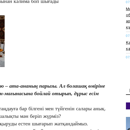
аузынан кәлима боп шығады
07
М
о
а
қ
07
Қа
қа
07
М
а
өт
07
ою – ата-ананың парызы. Ал болашақ өміріне
«М
ән-мағынасына бойлай отырып, дұрыс есім
жа
07
таңдауға бар білгені мен түйгенін салары анық.
Қы
шалықты мән беріп жүрміз?
әк
ақыруды естен шығарып жатқандаймыз.
07