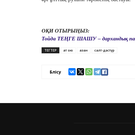
ОҚИ ОТЫРЫҢЫЗ:
Тойда ТЕҢГЕ ШАШУ – дархандық па,
ТЕГТЕР
ат қою
азан
салт-дәстүр
Бөлісу