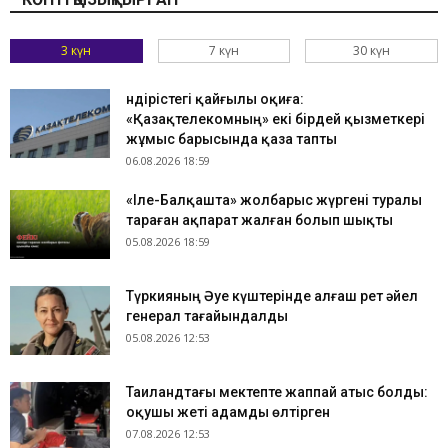
3 күн
7 күн
30 күн
Өндірістегі қайғылы оқиға:
«Қазақтелекомның» екі бірдей қызметкері
жұмыс барысында қаза тапты
06.08.2026 18:59
«Іле-Балқашта» жолбарыс жүргені туралы
тараған ақпарат жалған болып шықты
05.08.2026 18:59
Түркияның Әуе күштерінде алғаш рет әйел
генерал тағайындалды
05.08.2026 12:53
Таиландтағы мектепте жаппай атыс болды:
оқушы жеті адамды өлтірген
07.08.2026 12:53