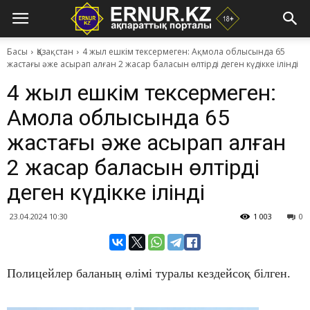
Басы
Қазақстан
4 жыл ешкім тексермеген: Ақмола облысында 65
жастағы әже асырап алған 2 жасар баласын өлтірді деген күдікке ілінді
4 жыл ешкім тексермеген:
Ақмола облысында 65
жастағы әже асырап алған
2 жасар баласын өлтірді
деген күдікке ілінді
23.04.2024 10:30
1 003
0
Полицейлер баланың өлімі туралы кездейсоқ білген.