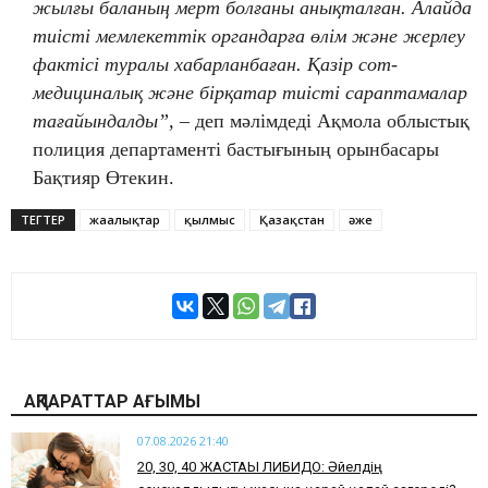
жылғы баланың мерт болғаны анықталған. Алайда
тиісті мемлекеттік органдарға өлім және жерлеу
фактісі туралы хабарланбаған. Қазір сот-
медициналық және бірқатар тиісті сараптамалар
тағайындалды”, –
деп мәлімдеді Ақмола облыстық
полиция департаменті бастығының орынбасары
Бақтияр Өтекин.
ТЕГТЕР
жаңалықтар
қылмыс
Қазақстан
әже
АҚПАРАТТАР АҒЫМЫ
07.08.2026 21:40
​20, 30, 40 ЖАСТАҒЫ ЛИБИДО: Әйелдің