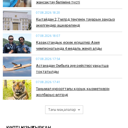
жансақтау бөліміне түсті
07.08.2026 18:20
Қытайдан 2,7 млрд теңгенің тауарын заңсыз
әкелгендер әшкереленді
07.08.2026 18:07
Қазақстандық ескек есушілер Азия
чемпионатында 4 медаль жеңіп алды
07.08.2026 17:54
Астанадан Омбыға әуе рейстері уақытша
тоқтатылды
07.08.2026 17:41
​Танымал курорттағы қорық қызметкерін
жолбарыс өлтірді
Тағы мақалалар
КӨПТІ ҚЫЗЫҚТЫРҒАН