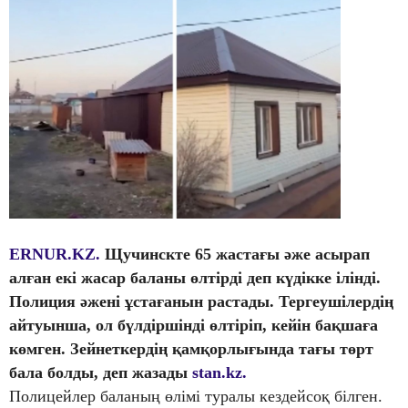
ERNUR.KZ.
Щучинскте 65 жастағы әже асырап
алған екі жасар баланы өлтірді деп күдікке ілінді.
Полиция әжені ұстағанын растады. Тергеушілердің
айтуынша, ол бүлдіршінді өлтіріп, кейін бақшаға
көмген. Зейнеткердің қамқорлығында тағы төрт
бала болды, деп жазады
stan.kz.
Полицейлер баланың өлімі туралы кездейсоқ білген.