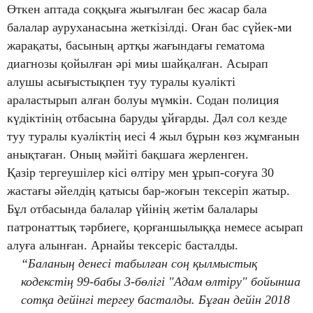
Өткен аптада соққыға жығылған бес жасар бала
балалар ауруханасына жеткізілді. Оған бас сүйек-ми
жарақаты, басының артқы жағындағы гематома
диагнозы қойылған әрі миы шайқалған. Асырап
алушы асығыстықпен туу туралы куәлікті
араластырып алған болуы мүмкін. Содан полиция
күдіктінің отбасына баруды ұйғарды. Дәл сол кезде
туу туралы куәліктің иесі 4 жыл бұрын көз жұмғанын
анықтаған. Оның мәйіті бақшаға жерленген.
Қазір тергеушілер кісі өлтіру мен ұрып-соғуға 30
жастағы әйелдің қатысы бар-жоғын тексеріп жатыр.
Бұл отбасында балалар үйінің жетім балалары
патронаттық тәрбиеге, қорғаншылыққа немесе асырап
алуға алынған. Арнайы тексеріс басталды.
“Баланың денесі табылған соң қылмыстық
кодекстің 99-бабы 3-бөлігі "Адам өлтіру" бойынша
сотқа дейінгі тергеу басталды. Бұған дейін 2018