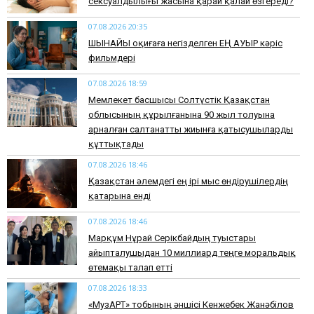
сексуалдылығы жасына қарай қалай өзгереді?
07.08.2026 20:35
​ШЫНАЙЫ оқиғаға негізделген ЕҢ АУЫР кәріс
фильмдері
07.08.2026 18:59
Мемлекет басшысы Солтүстік Қазақстан
облысының құрылғанына 90 жыл толуына
арналған салтанатты жиынға қатысушыларды
құттықтады
07.08.2026 18:46
Қазақстан әлемдегі ең ірі мыс өндірушілердің
қатарына енді
07.08.2026 18:46
Марқұм Нұрай Серікбайдың туыстары
айыпталушыдан 10 миллиард теңге моральдық
өтемақы талап етті
07.08.2026 18:33
«МузАРТ» тобының әншісі Кенжебек Жанәбілов