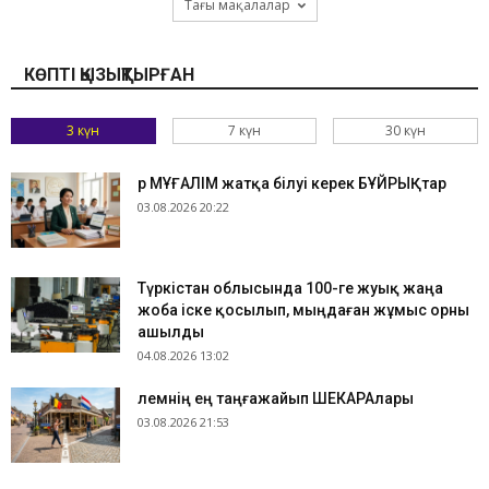
Тағы мақалалар
КӨПТІ ҚЫЗЫҚТЫРҒАН
3 күн
7 күн
30 күн
Әр МҰҒАЛІМ жатқа білуі керек БҰЙРЫҚтар
03.08.2026 20:22
Түркістан облысында 100-ге жуық жаңа
жоба іске қосылып, мыңдаған жұмыс орны
ашылды
04.08.2026 13:02
​Әлемнің ең таңғажайып ШЕКАРАлары
03.08.2026 21:53