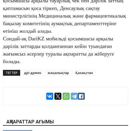
қосымшасы арқылы тауарлық чек пен дәрілік заттың
қаптамасын қоса тіркеп, Денсаулық сақтау
министрлігінің Медициналық және фармацевтикалық
бақылау комитетінің аумақтық департаменттеріне
өтініш жолдай алады.
Сондай-ақ DariKZ мобильді қосымшасы арқылы
дәрілік заттарды қолданғаннан кейін туындаған
жағымсыз әсерлер туралы ақпаратты да жіберуге
болады.
ТЕГТЕР
дәрі-дәрмек
жаңалықтар
Қазақстан
АҚПАРАТТАР АҒЫМЫ