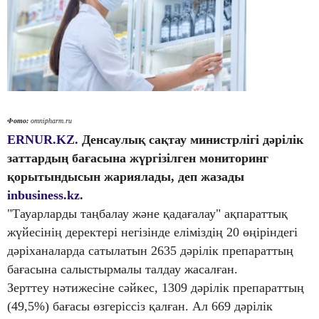
Фото:
omnipharm.ru
ERNUR.KZ.
Денсаулық сақтау министрлігі дәрілік
заттардың бағасына жүргізілген мониторинг
қорытындысын жариялады, деп жазады
inbusiness.kz
.
"Тауарларды таңбалау және қадағалау" ақпараттық
жүйесінің деректері негізінде еліміздің 20 өңіріндегі
дәріханаларда сатылатын 2635 дәрілік препараттың
бағасына салыстырмалы талдау жасалған.
Зерттеу нәтижесіне сәйкес, 1309 дәрілік препараттың
(49,5%) бағасы өзгеріссіз қалған. Ал 669 дәрілік