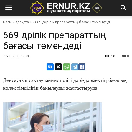
Басы
Қазақстан
669 дәрілік препараттың бағасы төмендеді
669 дәрілік препараттың
бағасы төмендеді
15.06.2026 17:28
338
0
Денсаулық сақтау министрлігі дәрі-дәрмектің бағалық
қолжетімділігін бақылауды жалғастыруда.