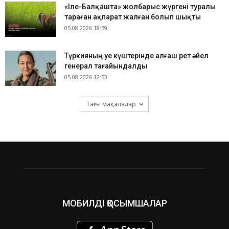
«Іле-Балқашта» жолбарыс жүргені туралы
тараған ақпарат жалған болып шықты
05.08.2026 18:59
Түркияның Әуе күштерінде алғаш рет әйел
генерал тағайындалды
05.08.2026 12:53
Тағы мақалалар
МОБИЛДІ ҚОСЫМШАЛАР