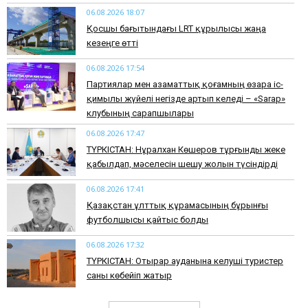
06.08.2026 18:07
Қосшы бағытындағы LRT құрылысы жаңа
кезеңге өтті
06.08.2026 17:54
Партиялар мен азаматтық қоғамның өзара іс-
қимылы жүйелі негізде артып келеді – «Sarap»
клубының сарапшылары
06.08.2026 17:47
ТҮРКІСТАН: Нұралхан Көшеров тұрғынды жеке
қабылдап, мәселесін шешу жолын түсіндірді
06.08.2026 17:41
Қазақстан ұлттық құрамасының бұрынғы
футболшысы қайтыс болды
06.08.2026 17:32
ТҮРКІСТАН: Отырар ауданына келуші туристер
саны көбейіп жатыр