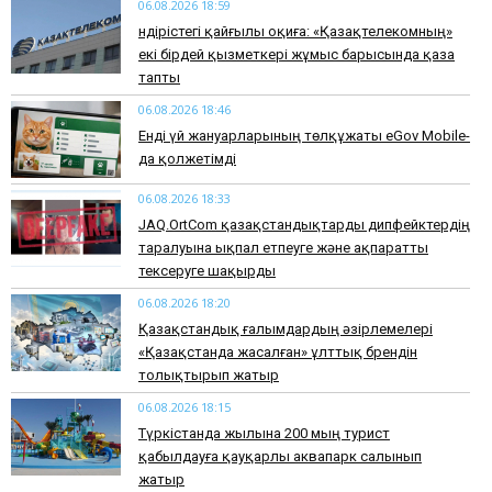
06.08.2026 18:59
Өндірістегі қайғылы оқиға: «Қазақтелекомның»
екі бірдей қызметкері жұмыс барысында қаза
тапты
06.08.2026 18:46
Енді үй жануарларының төлқұжаты eGov Mobile-
да қолжетімді
06.08.2026 18:33
JAQ.OrtCom қазақстандықтарды дипфейктердің
таралуына ықпал етпеуге және ақпаратты
тексеруге шақырды
06.08.2026 18:20
Қазақстандық ғалымдардың әзірлемелері
«Қазақстанда жасалған» ұлттық брендін
толықтырып жатыр
06.08.2026 18:15
Түркістанда жылына 200 мың турист
қабылдауға қауқарлы аквапарк салынып
жатыр