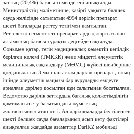
заттың (20,4%) бағасы төмендегені анықталды.
Министрліктің мәліметінше, қазіргі уақытта бөлшек
сауда желісінде сатылатын 4994 дәрілік препарат
шекті бағаларды реттеу тетігімен қамтылған.
Реттелетін сегменттегі препараттардың жартысынан
астамының бағасы тұрақты деңгейде сақталуда.
Сонымен қатар, тегін медициналық көмектің кепілдік
берілген көлемі (ТМККК) және міндетті әлеуметтік
медициналық сақтандыру (МӘМС) жүйесі шеңберінде
қолданылатын 3 мыңнан астам дәрілік препарат, оның
ішінде әлеуметтік маңызы бар ауруларды емдеуге
арналған дәрілер қосылған құн салығынан босатылған.
Ведомство дәрілік заттардың бағалық қолжетімділігін
қамтамасыз ету бағытындағы жұмыстың
жалғасатынын атап өтті. Ал дәріханаларда белгіленген
шекті бөлшек сауда бағаларының асып кету фактілері
анықталған жағдайда азаматтар DariKZ мобильді