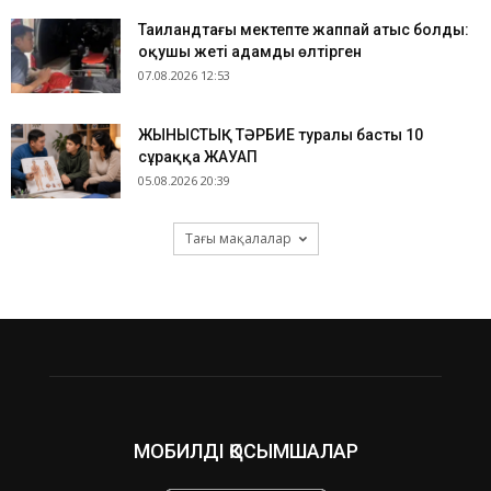
Таиландтағы мектепте жаппай атыс болды:
оқушы жеті адамды өлтірген
07.08.2026 12:53
ЖЫНЫСТЫҚ ТӘРБИЕ туралы басты 10
сұраққа ЖАУАП
05.08.2026 20:39
Тағы мақалалар
МОБИЛДІ ҚОСЫМШАЛАР