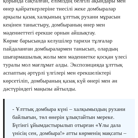
қорында сақталған, еліміздің белгілі ақындары мен
өнер қайраткерлеріне тиесілі жеке домбыралар
арқылы қазақ халқының ұлттық рухани мұрасын
кеңінен таныстыру, домбыраның өнер мен
мәдениеттегі ерекше орнын айшықтау.
Көрме барысында келушілер тарихи тұлғалар
пайдаланған домбыралармен танысып, олардың
шығармашылық жолы мен мәдениетке қосқан үлесі
туралы мол мағлұмат алды. Экспозицияда ұлттық
аспаптың әртүрлі үлгілері мен ерекшеліктері
көрсетіліп, домбыраның қазақ күй өнері мен ән
дәстүріндегі маңызы айтылды.
- Ұлттық домбыра күні – халқымыздың рухани
байлығын, төл өнерін ұлықтайтын мереке.
Бүгінгі ұйымдастырылып отырған «Ұлы дала
үнісің сен, домбыра!» атты көрменің мақсаты –