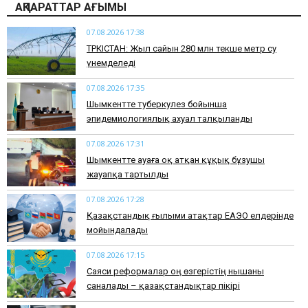
АҚПАРАТТАР АҒЫМЫ
07.08.2026 17:38
ТҮРКІСТАН: Жыл сайын 280 млн текше метр су
үнемделеді
07.08.2026 17:35
​Шымкентте туберкулез бойынша
эпидемиологиялық ахуал талқыланды
07.08.2026 17:31
Шымкентте ауаға оқ атқан құқық бұзушы
жауапқа тартылды
07.08.2026 17:28
Қазақстандық ғылыми атақтар ЕАЭО елдерінде
мойындалады
07.08.2026 17:15
Саяси реформалар оң өзгерістің нышаны
саналады – қазақстандықтар пікірі