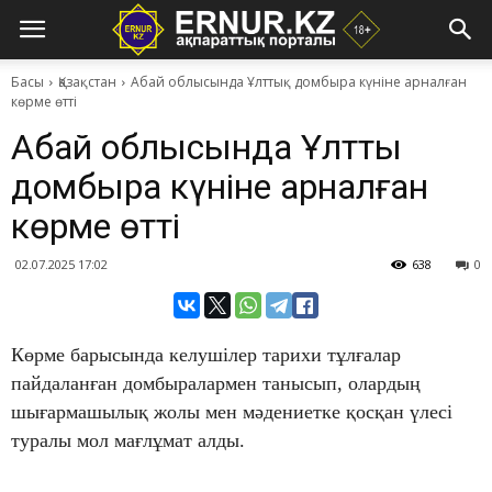
Басы
Қазақстан
Абай облысында Ұлттық домбыра күніне арналған
көрме өтті
Абай облысында Ұлттық
домбыра күніне арналған
көрме өтті
02.07.2025 17:02
638
0
Көрме барысында келушілер тарихи тұлғалар
пайдаланған домбыралармен танысып, олардың
шығармашылық жолы мен мәдениетке қосқан үлесі
туралы мол мағлұмат алды.