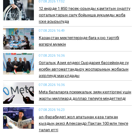
07.08.2026 17:02
12 өңірде 1 850 төсек-орынды қамтитын оңалту
орталықтарын салу бойынша ауқымды жоба
іске асырылуда
07.08.2026 16:49
Қазақстан мектептерінде баға қою тәртібі
өзгеруі мүмкін
07.08.2026 16:36
Орталық Азия елдері Сырдария бассейнінде су
есебін автоматтандыру жоспарының жобасын
әзірлеуді мақұлдады
07.08.2026 16:36
Meta балаларға психикалық зиян келтіргені үшін
жарты миллиард доллар төлеуге міндеттелді
07.08.2026 16:23
әл-Фарабидегі жол апатынан қаза тапқан
қыздың әкесі Александр Пактан 100 млн теңге
талап етті