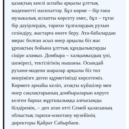
қазақтың киелі аспабы арқылы ұлттық
мәдениетті насихаттау. Бұл көрме – бір ғана
музыкалық аспапты көрсету емес, бұл – тұтас
бір дәуірлердің, тарихи тұлғалардың рухын
сезіндіру, жастарға өнеге беру. Ата-бабалардан
мирас болған асыл өнер арқылы біз жас
ұрпақтың бойына ұлттық құндылықтарды
сіңіре аламыз. Домбыра – халқымыздың үні,
шежіресі, тектілігінің нышаны. Осындай
рухани-мәдени шаралар арқылы біз төл
өнерімізге деген құрметімізді көрсетеміз.
Көрмеге арнайы келіп, атақты күйшілер мен
өнер саңлақтарының домбыраларын көруге
келген барша жұртшылыққа алғысымды
білдіремін, – деп атап өтті Семей қаласының
облыстық тарихи-өлкетану музейінің
директоры Қайрат Сабырбаев.