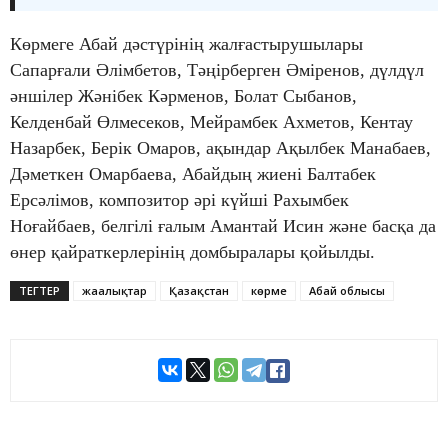
Көрмеге Абай дәстүрінің жалғастырушылары
Сапарғали Әлімбетов, Тәңірберген Әміренов, дүлдүл
әншілер Жәнібек Кәрменов, Болат Сыбанов,
Келденбай Өлмесеков, Мейрамбек Ахметов, Кентау
Назарбек, Берік Омаров, ақындар Ақылбек Манабаев,
Дәметкен Омарбаева, Абайдың жиені Балтабек
Ерсәлімов, композитор әрі күйші Рахымбек
Ноғайбаев, белгілі ғалым Амантай Исин және басқа да
өнер қайраткерлерінің домбыралары қойылды.
ТЕГТЕР
жаңалықтар
Қазақстан
көрме
Абай облысы