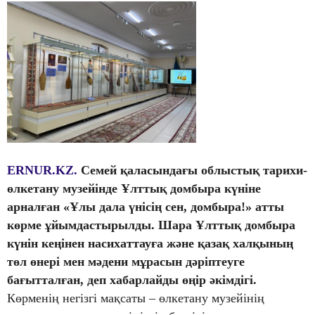
ERNUR.KZ.
Семей қаласындағы облыстық тарихи-
өлкетану музейінде Ұлттық домбыра күніне
арналған «Ұлы дала үнісің сен, домбыра!» атты
көрме ұйымдастырылды. Шара Ұлттық домбыра
күнін кеңінен насихаттауға және қазақ халқының
төл өнері мен мәдени мұрасын дәріптеуге
бағытталған, деп хабарлайды өңір әкімдігі.
Көрменің негізгі мақсаты – өлкетану музейінің