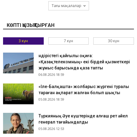
Тағы мақалалар
КӨПТІ ҚЫЗЫҚТЫРҒАН
3 күн
7 күн
30 күн
Өндірістегі қайғылы оқиға:
«Қазақтелекомның» екі бірдей қызметкері
жұмыс барысында қаза тапты
06.08.2026 18:59
«Іле-Балқашта» жолбарыс жүргені туралы
тараған ақпарат жалған болып шықты
05.08.2026 18:59
Түркияның Әуе күштерінде алғаш рет әйел
генерал тағайындалды
05.08.2026 12:53