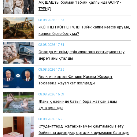
АҚ ШАШты боямай табиғи қалпында ӨСІРУ -
ТРЕНД
08.08.2026 19:53
​«КӨППЕН КӨРГЕН ҰЛЫ ТОЙ»: көпке көзсіз еру ме,
көппен бірге болу ма?
08.08.2026 17:51
Оралда ет өнімдерін «жалған» сертификаттау
дерегі анықталды
08.08.2026 17:25
Бельгия королі Филипп Қасым-Жомарт
Тоқаевқа жауап хат жолдады
08.08.2026 16:59
Жайық өзенінде батып бара жатқан адам
құтқарылды
08.08.2026 16:26
Студенттерді жатақханамен қамтамасыз ету
бойынша ахуалдық орталық жұмысын бастады