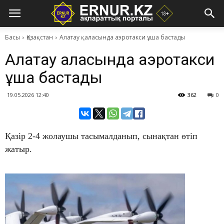
Басы
Қазақстан
Алатау қаласында аэротакси ұша бастады
Алатау қаласында аэротакси
ұша бастады
19.05.2026 12:40
362
0
Қазір 2-4 жолаушы тасымалданып, сынақтан өтіп
жатыр.