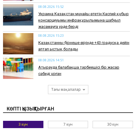
08.08.2026 15:52
Украина Қазақстан мұнайы өтетін Каспий құбыр
консарциуымы инфрақұрылымына шабуыл
жасамауға уәде берді
08.08.2026 15:23
Қазақстанның бірнеше өңірінде +43 градусқа дейін
аптап ыстық болады
08.08.2026 14:51
Атырауда балабақша тәрбиешісі бір жасар
сәбиді ұрған
Тағы мақалалар
КӨПТІ ҚЫЗЫҚТЫРҒАН
3 күн
7 күн
30 күн