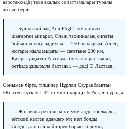
аэротаксидің техникалық сипаттамалары туралы
айтып берді.
— Бұл қытайлық AutoFlight компаниясы
шығарған аппарат. Оның техникалық сипаты
бойынша ұшу радиусы — 250 шақырым. Ал ең
жоғары жылдамдығы — сағатына 200 км.
Қазіргі уақытта Алатауда бұл аппарат сынақ
ретінде ұшырыла бастады, — деді Т. Ластаев.
Сонымен бірге, тілшілер Нұрлан Сауранбаевтан
«Көптен күткен LRT-ға мініп көріңіз бе?» деп сұрады.
— Жолаушы ретінде міну мүмкіндігі болмады,
өйткені келген адамдар өте көп болды.
Сондықтан сәл кейінірек барып көремін, —