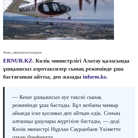
Фото: jobyaviation/instagram
ERNUR.KZ.
Көлік министрлігі Алатау қаласында
ұшқышсыз аэротаксилер сынақ режимінде ұша
бастағанын айтты, деп жазады
inform.kz.
— Кеше ұшқышсыз әуе таксиі сынақ
режимінде ұша бастады. Бұл жобаны мамыр
айында іске қосамыз деп айтқан едік. Соның
алғашқы ұшулары жүргізіле бастады, — деді
Көлік министрі Нұрлан Сауранбаев Үкіметте
откен брифингте.