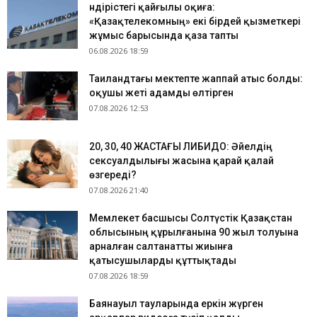
Өндірістегі қайғылы оқиға:
«Қазақтелекомның» екі бірдей қызметкері
жұмыс барысында қаза тапты
06.08.2026 18:59
Таиландтағы мектепте жаппай атыс болды:
оқушы жеті адамды өлтірген
07.08.2026 12:53
​20, 30, 40 ЖАСТАҒЫ ЛИБИДО: Әйелдің
сексуалдылығы жасына қарай қалай
өзгереді?
07.08.2026 21:40
Мемлекет басшысы Солтүстік Қазақстан
облысының құрылғанына 90 жыл толуына
арналған салтанатты жиынға
қатысушыларды құттықтады
07.08.2026 18:59
Баянауыл тауларында еркін жүрген