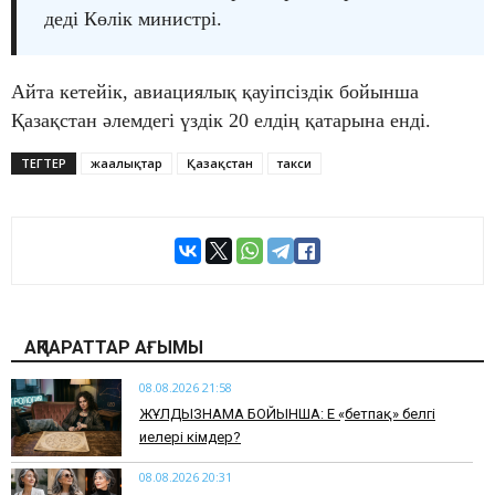
деді Көлік министрі.
Айта кетейік, авиациялық қауіпсіздік бойынша
Қазақстан әлемдегі үздік 20 елдің қатарына енді.
ТЕГТЕР
жаңалықтар
Қазақстан
такси
АҚПАРАТТАР АҒЫМЫ
08.08.2026 21:58
ЖҰЛДЫЗНАМА БОЙЫНША: Ең «бетпақ» белгі
иелері кімдер?
08.08.2026 20:31