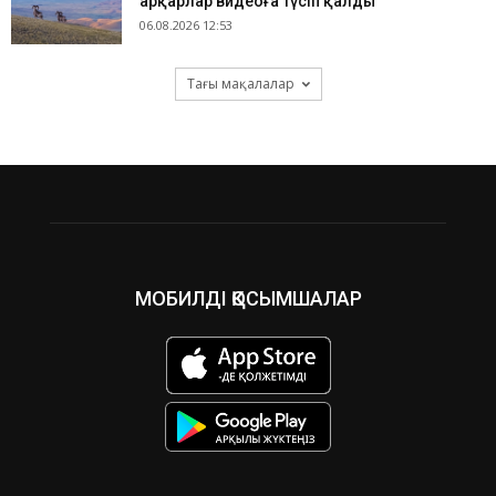
арқарлар видеоға түсіп қалды
06.08.2026 12:53
Тағы мақалалар
МОБИЛДІ ҚОСЫМШАЛАР