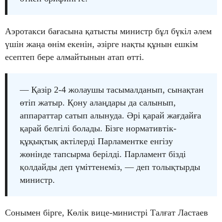
Аэротакси бағасына қатысты министр бұл бүкіл әлем
үшін жаңа өнім екенін, әзірге нақты құнын ешкім
есептеп бере алмайтынын атап өтті.
— Қазір 2-4 жолаушы тасымалданып, сынақтан
өтіп жатыр. Қону алаңдары да салынып,
аппараттар сатып алынуда. Әрі қарай жағдайға
қарай белгілі болады. Бізге нормативтік-
құқықтық актілерді Парламентке енгізу
жөнінде тапсырма берілді. Парламент бізді
қолдайды деп үміттенеміз, — деп толықтырды
министр.
Сонымен бірге, Көлік вице-министрі Талғат Ластаев