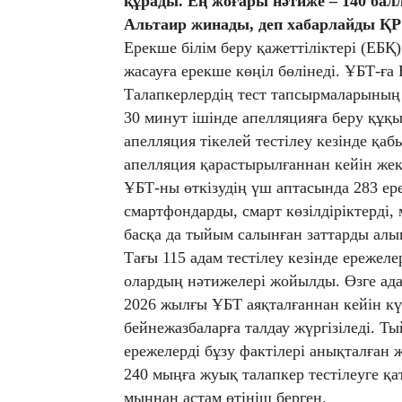
құрады. Ең жоғары нәтиже – 140 бал
Альтаир жинады, деп хабарлайды ҚР
Ерекше білім беру қажеттіліктері (ЕБҚ
жасауға ерекше көңіл бөлінеді. ҰБТ-ға
Талапкерлердің тест тапсырмаларының
30 минут ішінде апелляцияға беру құқ
апелляция тікелей тестілеу кезінде қа
апелляция қарастырылғаннан кейін жек
ҰБТ-ны өткізудің үш аптасында 283 е
смартфондарды, смарт көзілдіріктерді
басқа да тыйым салынған заттарды алып
Тағы 115 адам тестілеу кезінде ережел
олардың нәтижелері жойылды. Өзге ада
2026 жылғы ҰБТ аяқталғаннан кейін кү
бейнежазбаларға талдау жүргізіледі. Т
ережелерді бұзу фактілері анықталған
240 мыңға жуық талапкер тестілеуге қат
мыңнан астам өтініш берген.