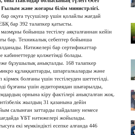
л, оны Павлодар облысының түлегі Әсет
Қа
 Ғылым және жоғары білім министрлігі.
че
) бар оқуға түсушілер үшін қолайлы жағдай
07
 ЕБҚ бар 392 талапкер қатысты.
Ас
 мазмұны бойынша тестілеу аяқталғаннан кейін
т
ығы бар. Техникалық себептер бойынша
07
былданады. Нәтижелері бар сертификаттар
​Т
е кабинеттерде қолжетімді болады.
жо
реже бұзушылық анықталды. 168 талапкер
, микро құлаққаптарды, шпаргалкаларды және
 кірмек болғаны үшін тестілеуден шеттетілді.
ерді бұзғаны үшін аудиториядан шығарылды,
мдардың орнына кіру фактілері анықталған жоқ.
нтізбелік жылдың 31 қазанына дейін
ыйым салынған заттарды пайдалану немесе
 жағдайда ҰБТ нәтижелері жойылады.
ысуға екі мүмкіндікті есепке алғанда 446