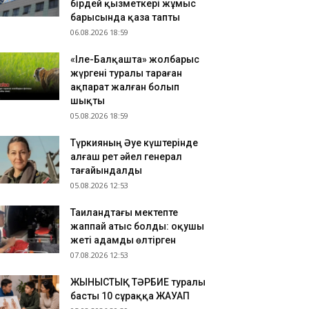
бірдей қызметкері жұмыс
зақстандық ескек есушілер Азия
барысында қаза тапты
мпионатында 4 медаль жеңіп алды
06.08.2026 18:59
.08.2026 17:54
«Іле-Балқашта» жолбарыс
танадан Омбыға әуе рейстері уақытша
жүргені туралы тараған
оқтатылды
ақпарат жалған болып
.08.2026 17:41
шықты
анымал курорттағы қорық қызметкерін
05.08.2026 18:59
лбарыс өлтірді
Түркияның Әуе күштерінде
алғаш рет әйел генерал
тағайындалды
05.08.2026 12:53
Таиландтағы мектепте
жаппай атыс болды: оқушы
жеті адамды өлтірген
07.08.2026 12:53
ЖЫНЫСТЫҚ ТӘРБИЕ туралы
басты 10 сұраққа ЖАУАП