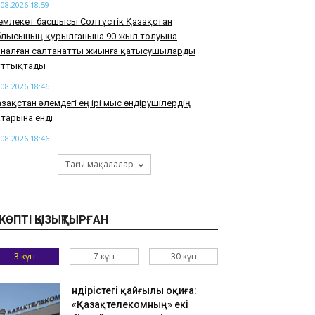
.08.2026 18:59
емлекет басшысы Солтүстік Қазақстан
блысының құрылғанына 90 жыл толуына
рналған салтанатты жиынға қатысушыларды
ұттықтады
.08.2026 18:46
зақстан әлемдегі ең ірі мыс өндірушілердің
тарына енді
.08.2026 18:46
арқұм Нұрай Серікбайдың туыстары
Тағы мақалалар
йыпталушыдан 10 миллиард теңге моральдық
емақы талап етті
.08.2026 18:33
КӨПТІ ҚЫЗЫҚТЫРҒАН
узАРТ» тобының әншісі Кенжебек Жанәбілов
нсақтау бөліміне түсті
3 күн
7 күн
30 күн
.08.2026 18:20
тайдан 2,7 млрд теңгенің тауарын заңсыз
елгендер әшкереленді
Өндірістегі қайғылы оқиға:
«Қазақтелекомның» екі
.08.2026 18:07