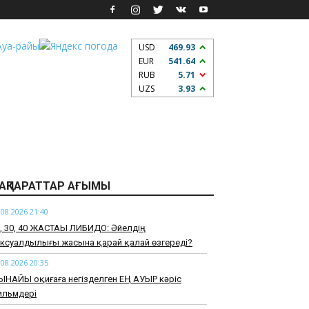
USD
469.93
EUR
541.64
RUB
5.71
UZS
3.93
АҚПАРАТТАР АҒЫМЫ
.08.2026 21:40
0, 30, 40 ЖАСТАҒЫ ЛИБИДО: Әйелдің
ксуалдылығы жасына қарай қалай өзгереді?
.08.2026 20:35
ЫНАЙЫ оқиғаға негізделген ЕҢ АУЫР кәріс
ильмдері