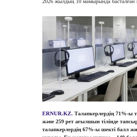
2026 жылдың 10 мамырында басталған 
ERNUR.KZ.
Талапкерлердің 71%-ы те
және 259 рет ағылшын тілінде тап
талапкерлердің 67%-ы шекті балл ж