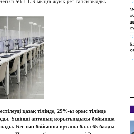
негізгі ҰБТ 139 мыңға жуық рет тапсырылды.
07
М
о
а
қ
07
Қа
қа
07
М
а
өт
07
«М
жа
07
стілеуді қазақ тілінде, 29%-ы орыс тілінде
Қы
сырды. Үшінші аптаның қорытындысы бойынша
әк
инады. Бес пән бойынша орташа балл 65 балды
07