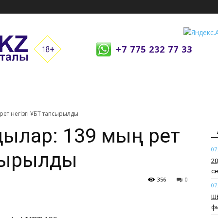
+7 775 232 77 33
ет негізгі ҰБТ тапсырылды
дылар: 139 мың рет
07
псырылды
​2
се
356
0
07
​Ш
ф