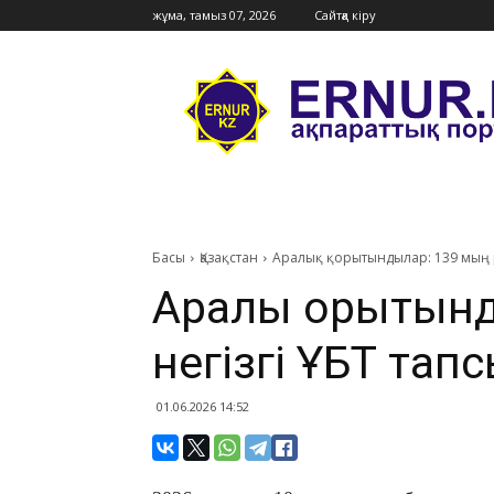
жұма, тамыз 07, 2026
Сайтқа кіру
Ernur
Press
Басы
Қазақстан
Аралық қорытындылар: 139 мың р
Аралық қорытын
негізгі ҰБТ та
01.06.2026 14:52