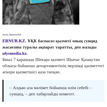
ашық дереккөзден
ERNUR.KZ.
ҰҚК баспасөз қызметі оның суицид
жасағаны туралы ақпарат таратты, деп жазады
ulysmedia.kz.
Биыл 7 қарашада Шекара қызметі Шығыс Қазақстан
облысы бойынша департаментінің мерзімді қызметтегі
әскери қызметшісі қаза тапқан.
– Алдын ала мәлімет бойынша өлім себебі –
суицид, – деп хабарлайды комитет.