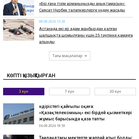
«Бір ғана тізім арманыңызды анықтамасын»:
Саясат Нұрбек талапкерлерге үндеу жасады
08.08.2026 13:28
Астанада екі ер адам жаңбырдан қалған
шалшықта шомылғаны үшін 25 тәулікке қамауға
алынды
Тағы мақалалар
КӨПТІ ҚЫЗЫҚТЫРҒАН
3 күн
7 күн
30 күн
Өндірістегі қайғылы оқиға:
«Қазақтелекомның» екі бірдей қызметкері
жұмыс барысында қаза тапты
06.08.2026 18:59
Таиландтағы мектепте жаппай атыс болды: