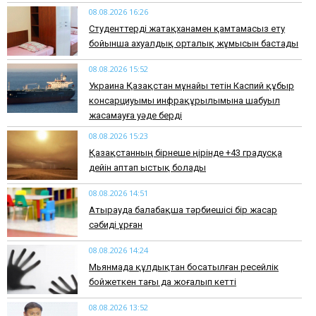
08.08.2026 16:26
Студенттерді жатақханамен қамтамасыз ету
бойынша ахуалдық орталық жұмысын бастады
08.08.2026 15:52
Украина Қазақстан мұнайы өтетін Каспий құбыр
консарциуымы инфрақұрылымына шабуыл
жасамауға уәде берді
08.08.2026 15:23
Қазақстанның бірнеше өңірінде +43 градусқа
дейін аптап ыстық болады
08.08.2026 14:51
Атырауда балабақша тәрбиешісі бір жасар
сәбиді ұрған
08.08.2026 14:24
Мьянмада құлдықтан босатылған ресейлік
бойжеткен тағы да жоғалып кетті
08.08.2026 13:52