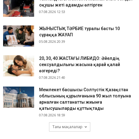
оқушы жеті адамды өлтірген
07.08.2026 12:53
ЖЫНЫСТЫҚ ТӘРБИЕ туралы басты 10
сұраққа ЖАУАП
05.08.2026 20:39
​20, 30, 40 ЖАСТАҒЫ ЛИБИДО: Әйелдің
сексуалдылығы жасына қарай қалай
өзгереді?
07.08.2026 21:40
Мемлекет басшысы Солтүстік Қазақстан
облысының құрылғанына 90 жыл толуына
арналған салтанатты жиынға
қатысушыларды құттықтады
07.08.2026 18:59
Тағы мақалалар