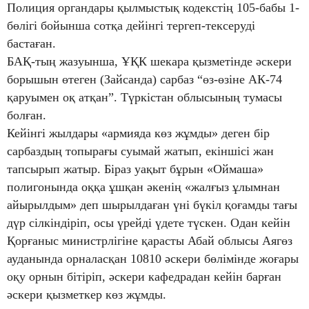
Полиция органдары қылмыстық кодекстің 105-бабы 1-
бөлігі бойынша сотқа дейінгі тергеп-тексеруді
бастаған.
БАҚ-тың жазуынша, ҰҚК шекара қызметінде әскери
борышын өтеген (Зайсанда) сарбаз “өз-өзіне АК-74
қаруымен оқ атқан”. Түркістан облысының тумасы
болған.
Кейінгі жылдары «армияда көз жұмды» деген бір
сарбаздың топырағы суымай жатып, екіншісі жан
тапсырып жатыр. Біраз уақыт бұрын «Оймаша»
полигонында оққа ұшқан әкенің «жалғыз ұлымнан
айырылдым» деп шырылдаған үні бүкіл қоғамды тағы
дүр сілкіндіріп, осы үрейді үдете түскен. Одан кейін
Қорғаныс министрлігіне қарасты Абай облысы Аягөз
ауданында орналасқан 10810 әскери бөлімінде жоғары
оқу орнын бітіріп, әскери кафедрадан кейін барған
әскери қызметкер көз жұмды.