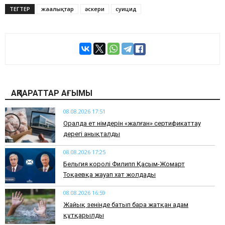
ТЕГТЕР
жаңалықтар
әскери
суицид
АҚПАРАТТАР АҒЫМЫ
08.08.2026 17:51
Оралда ет өнімдерін «жалған» сертификаттау
дерегі анықталды
08.08.2026 17:25
Бельгия королі Филипп Қасым-Жомарт
Тоқаевқа жауап хат жолдады
08.08.2026 16:59
Жайық өзенінде батып бара жатқан адам
құтқарылды