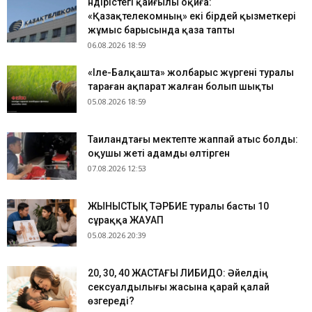
Өндірістегі қайғылы оқиға:
«Қазақтелекомның» екі бірдей қызметкері
жұмыс барысында қаза тапты
06.08.2026 18:59
«Іле-Балқашта» жолбарыс жүргені туралы
тараған ақпарат жалған болып шықты
05.08.2026 18:59
Таиландтағы мектепте жаппай атыс болды:
оқушы жеті адамды өлтірген
07.08.2026 12:53
ЖЫНЫСТЫҚ ТӘРБИЕ туралы басты 10
сұраққа ЖАУАП
05.08.2026 20:39
​20, 30, 40 ЖАСТАҒЫ ЛИБИДО: Әйелдің
сексуалдылығы жасына қарай қалай
өзгереді?