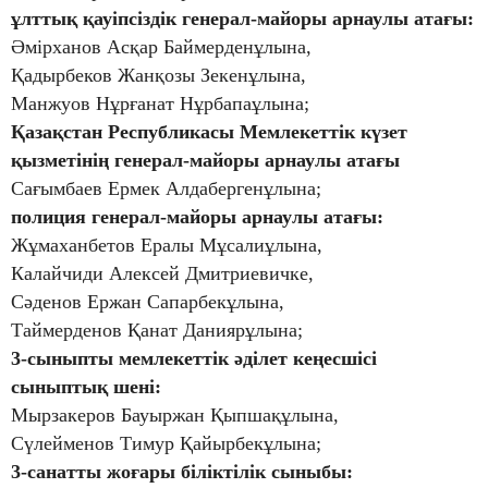
ұлттық қауіпсіздік генерал-майоры арнаулы атағы:
Әмірханов Асқар Баймерденұлына,
Қадырбеков Жанқозы Зекенұлына,
Манжуов Нұрғанат Нұрбапаұлына;
Қазақстан Республикасы Мемлекеттік күзет
қызметінің генерал-майоры арнаулы атағы
Сағымбаев Ермек Алдабергенұлына;
полиция генерал-майоры арнаулы атағы:
Жұмаханбетов Ералы Мұсалиұлына,
Калайчиди Алексей Дмитриевичке,
Сәденов Ержан Сапарбекұлына,
Таймерденов Қанат Даниярұлына;
3-сыныпты мемлекеттік әділет кеңесшісі
сыныптық шені:
Мырзакеров Бауыржан Қыпшақұлына,
Сүлейменов Тимур Қайырбекұлына;
3-санатты жоғары біліктілік сыныбы: