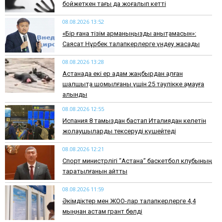
бойжеткен тағы да жоғалып кетті
08.08.2026 13:52
«Бір ғана тізім арманыңызды анықтамасын»:
Саясат Нұрбек талапкерлерге үндеу жасады
08.08.2026 13:28
Астанада екі ер адам жаңбырдан қалған
шалшықта шомылғаны үшін 25 тәулікке қамауға
алынды
08.08.2026 12:55
Испания 8 тамыздан бастап Италиядан келетін
жолаушыларды тексеруді күшейтеді
08.08.2026 12:21
Спорт министрлігі “Астана“ баскетбол клубының
таратылғанын айтты
08.08.2026 11:59
Әкімдіктер мен ЖОО-лар талапкерлерге 4,4
мыңнан астам грант бөлді