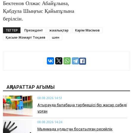
Бектенов Олжас Абайұлына,
Қабдула Шыңғыс Қайыпұлына
берілсін.
ТЕГТЕР
Президент
жаңалықтар
Кәрім Мәсімов
Қасым-Жомарт Тоқаев
шен
АҚПАРАТТАР АҒЫМЫ
08.08.2026 14:51
Атырауда балабақша тәрбиешісі бір жасар сәбиді
ұрған
08.08.2026 14:24
Мьянмада құлдықтан босатылған ресейлік