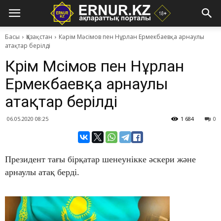
Басы
Қазақстан
Кәрім Мәсімов пен Нұрлан Ермекбаевқа арнаулы
атақтар берілді
Кәрім Мәсімов пен Нұрлан
Ермекбаевқа арнаулы
атақтар берілді
06.05.2020 08:25
1 684
0
Президент тағы бірқатар шенеунікке әскери және
арнаулы атақ берді.