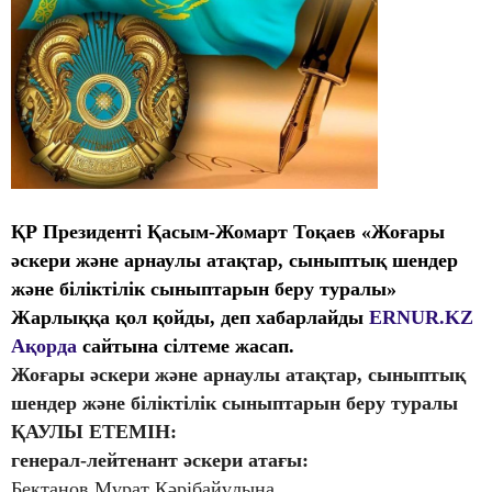
ҚР Президенті Қасым-Жомарт Тоқаев «Жоғары
әскери және арнаулы атақтар, сыныптық шендер
және біліктілік сыныптарын беру туралы»
Жарлыққа қол қойды, деп хабарлайды
ERNUR.KZ
Ақорда
сайтына сілтеме жасап.
Жоғары
әскери
және
арнаулы
атақтар
,
сыныптық
шендер
және
біліктілік
сыныптарын
беру
туралы
ҚАУЛЫ ЕТЕМІН:
генерал-лейтенант әскери атағы:
Бектанов Мұрат Кәрібайұлына,