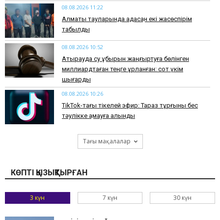
08.08.2026 11:22
Алматы тауларында адасқан екі жасөспірім
табылды
08.08.2026 10:52
Атырауда су құбырын жаңғыртуға бөлінген
миллиардтаған теңге ұрланған: сот үкім
шығарды
08.08.2026 10:26
TikTok-тағы тікелей эфир: Тараз тұрғыны бес
тәулікке қамауға алынды
Тағы мақалалар
КӨПТІ ҚЫЗЫҚТЫРҒАН
3 күн
7 күн
30 күн