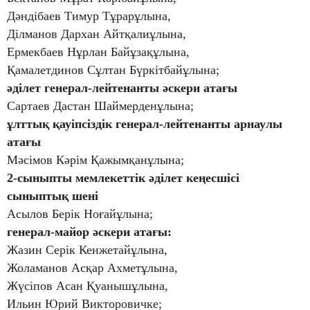
Дәндібаев Тимур Тұрарұлына,
Ділманов Дархан Айтқалиұлына,
Ермекбаев Нұрлан Байұзақұлына,
Қамалетдинов Сұлтан Бүркітбайұлына;
әділет генерал-лейтенанты әскери атағы
Сартаев Дастан Шаймерденұлына;
ұлттық қауіпсіздік генерал-лейтенанты арнаулы
атағы
Мәсімов Кәрім Қажымқанұлына;
2-сыныпты мемлекеттік әділет кеңесшісі
сыныптық шені
Асылов Берік Ноғайұлына;
генерал-майор әскери атағы:
Жазин Серік Кенжетайұлына,
Жоламанов Асқар Ахметұлына,
Жүсіпов Асан Қуанышұлына,
Ильин Юрий Викторовичке;