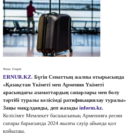
Фото: Freepik
ERNUR.KZ.
Бүгін Сенаттың жалпы отырысында
«Қазақстан Үкіметі мен Армения Үкіметі
арасындағы азаматтардың сапарлары мен болу
тәртібі туралы келісімді ратификациялау туралы»
Заңы мақұлданды, деп жазады
inform.kz.
Келісімге Мемлекет басшысының Арменияға ресми
сапары барысында 2024 жылғы сәуір айында қол
қойылды.