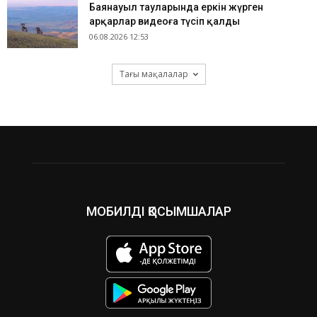
Баянауыл тауларында еркін жүрген
арқарлар видеоға түсіп қалды
06.08.2026 12:53
Тағы мақалалар
МОБИЛДІ ҚОСЫМШАЛАР