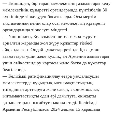
— Екіншіден, бір тарап мемлекетінің азаматтары келу
мемлекетінің құзыретті органдарында күнтізбелік 30
күн ішінде тіркелуден босатылады. Осы мерзім
аяқталғаннан кейін олар осы мемлекеттің құзыретті
органдарында тіркелуге міндетті.
— Үшіншіден, Келісіммен шетелге жол жүруге
арналған жарамды жол жүру құжаттар тізбесі
айқындалған. Ондай құжаттар ретінде Қазақстан
азаматтары үшін жеке куәлік, ал Армения азаматтары
үшін сәйкестендіру картасы және басқа да құжаттар
белгіленеді.
— Келісімді ратификациялау өзара уағдаласушы
мемлекеттерде құқықтық ынтымақтастықтың
тиімділігін арттыруға және саяси, экономикалық
ынтымақтастықты одан әрі дамытуға, екіжақты
қатынастарды нығайтуға ықпал етеді. Келісімді
Армения Республикасы 2024 жылғы 15 қарашада