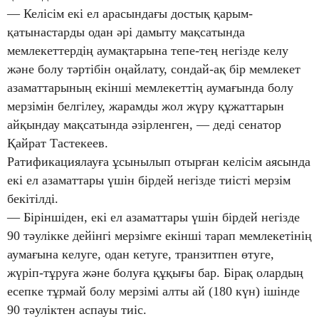
— Келісім екі ел арасындағы достық қарым-
қатынастарды одан әрі дамыту мақсатында
мемлекеттердің аумақтарына тепе-тең негізде келу
және болу тәртібін оңайлату, сондай-ақ бір мемлекет
азаматтарының екінші мемлекеттің аумағында болу
мерзімін белгілеу, жарамды жол жүру құжаттарын
айқындау мақсатында әзірленген, — деді сенатор
Қайрат Тастекеев.
Ратификациялауға ұсынылып отырған келісім аясында
екі ел азаматтары үшін бірдей негізде тиісті мерзім
бекітілді.
— Біріншіден, екі ел азаматтары үшін бірдей негізде
90 тәулікке дейінгі мерзімге екінші тарап мемлекетінің
аумағына келуге, одан кетуге, транзитпен өтуге,
жүріп-тұруға және болуға құқығы бар. Бірақ олардың
есепке тұрмай болу мерзімі алты ай (180 күн) ішінде
90 тәуліктен аспауы тиіс.