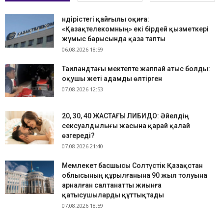
Өндірістегі қайғылы оқиға:
«Қазақтелекомның» екі бірдей қызметкері
жұмыс барысында қаза тапты
06.08.2026 18:59
Таиландтағы мектепте жаппай атыс болды:
оқушы жеті адамды өлтірген
07.08.2026 12:53
​20, 30, 40 ЖАСТАҒЫ ЛИБИДО: Әйелдің
сексуалдылығы жасына қарай қалай
өзгереді?
07.08.2026 21:40
Мемлекет басшысы Солтүстік Қазақстан
облысының құрылғанына 90 жыл толуына
арналған салтанатты жиынға
қатысушыларды құттықтады
07.08.2026 18:59