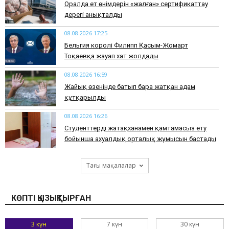
Оралда ет өнімдерін «жалған» сертификаттау
дерегі анықталды
08.08.2026 17:25
Бельгия королі Филипп Қасым-Жомарт
Тоқаевқа жауап хат жолдады
08.08.2026 16:59
Жайық өзенінде батып бара жатқан адам
құтқарылды
08.08.2026 16:26
Студенттерді жатақханамен қамтамасыз ету
бойынша ахуалдық орталық жұмысын бастады
Тағы мақалалар
КӨПТІ ҚЫЗЫҚТЫРҒАН
3 күн
7 күн
30 күн