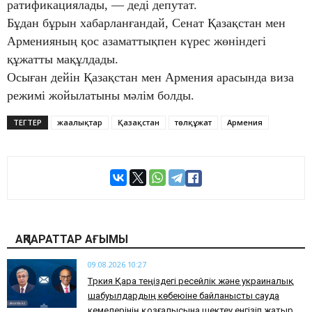
ратификациялады, — деді депутат.
Бұдан бұрын хабарланғандай, Сенат Қазақстан мен
Арменияның қос азаматтықпен күрес жөніндегі
құжатты мақұлдады.
Осыған дейін Қазақстан мен Армения арасында виза
режимі жойылатыны мәлім болды.
ТЕГТЕР
жаңалықтар
Қазақстан
төлқұжат
Армения
АҚПАРАТТАР АҒЫМЫ
09.08.2026 10:27
Түркия Қара теңіздегі ресейлік және украиналық
шабуылдардың көбеюіне байланысты сауда
кемелерінің қозғалысына шектеу енгізіп жатыр.