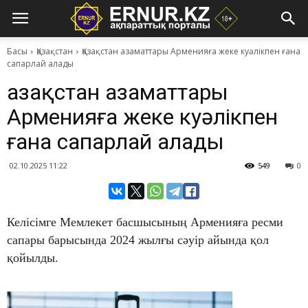
Басы
Қазақстан
Қазақстан азаматтары Арменияға жеке куәлікпен ғана
сапарлай алады
Қазақстан азаматтары
Арменияға жеке куәлікпен
ғана сапарлай алады
02.10.2025 11:22
549
0
Келісімге Мемлекет басшысының Арменияға ресми
сапары барысында 2024 жылғы сәуір айында қол
қойылды.